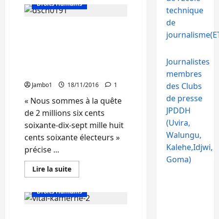
sur
Droits Humains
Bukavu :
technique
Le
Rassemblement
de
Basengezi Kantintima :
de
journalisme(ET
l’opposition
Au Sud-Kivu, la CENI va
organise
un
enrôler plus de 2 million
meeting
600 mille électeurs au 31
Journalistes
ce
19
juillet 2017
membres
novembre
à
Jambo1
18/11/2016
1
des Clubs
la
place
de presse
« Nous sommes à la quête
Major
JPDDH
Vangu
de 2 millions six cents
(Uvira,
soixante-dix-sept mille huit
Walungu,
cents soixante électeurs »
Kalehe,Idjwi,
précise ...
Goma)
En
Lire la suite
savoir
Actualité
plus
sur
Droits Humains
Basengezi
Kantintima
:
Vital Kamerhe : Mes
Au