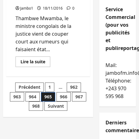
internationale
poste
de
Jambo1
18/11/2016
0
Service
premier
ministre
Commercial
Thambwe Mwamba, le
(pour vos
ministre congolais de la
publicités
justice vient de couper
et
court aux rumeurs qui
publireportag
faisaient état...
En
Lire la suite
Mail:
savoir
plus
jambofm.info
sur
Tambwe
Téléphone:
Mwamba
Pagination
Précédent
1
…
962
:
+243 970
La
595 968
RDC
963
964
965
966
967
des
n’envisage
pas
968
Suivant
quitter
publications
la
Cour
pénale
Derniers
internationale
commentaire