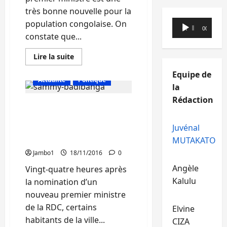
très bonne nouvelle pour la
Lecteur
population congolaise. On
00:00
00:00
audio
constate que...
En
Lire la suite
savoir
plus
Equipe de
sur
Actualité
Politique
Bukavu
la
:
La
Rédaction
RDC : Nomination d’un
société
civile
nouveau premier
se
réjouit
Juvénal
ministre, à Bukavu les
de
avis sont partagés
MUTAKATO
la
nomination
Jambo1
18/11/2016
0
d’un
nouveau
Angèle
Vingt-quatre heures après
premier
ministre
Kalulu
la nomination d’un
nouveau premier ministre
de la RDC, certains
Elvine
habitants de la ville...
CIZA