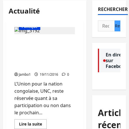
Actualité
RECHERCHER
Actualité
Droits Humains
Rechercher :
Politique
« L’UNC n’a pas encore
décidé de sa participation
ou pas dans le prochain
En direct
sur
gouvernement », affirme
Facebook
Me Alfred Maisha
Jambo1
19/11/2016
0
L’Union pour la nation
congolaise, UNC, reste
réservée quant à sa
participation ou non dans
Article
le prochain...
récent
Actualité
En
Lire la suite
savoir