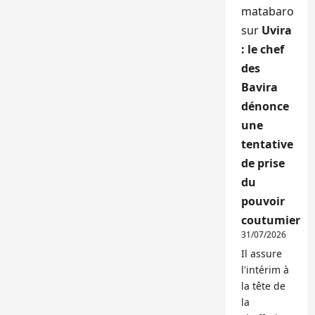
matabaro
sur
Uvira
: le chef
des
Bavira
dénonce
une
tentative
de prise
du
pouvoir
coutumier
31/07/2026
Il assure
l'intérim à
la tête de
la