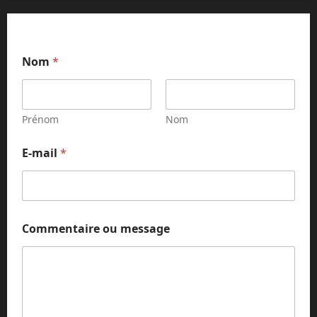
Nom
*
Prénom
Nom
E
E-mail
*
-
m
a
i
l
C
Commentaire ou message
o
m
m
e
n
t
a