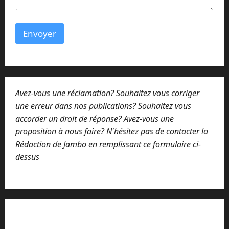
i
r
e
Envoyer
N
o
m
Avez-vous une réclamation? Souhaitez vous corriger
une erreur dans nos publications? Souhaitez vous
accorder un droit de réponse? Avez-vous une
proposition à nous faire? N'hésitez pas de contacter la
Rédaction de Jambo en remplissant ce formulaire ci-
dessus
Lisez attentivement notre procédure de
réclamation