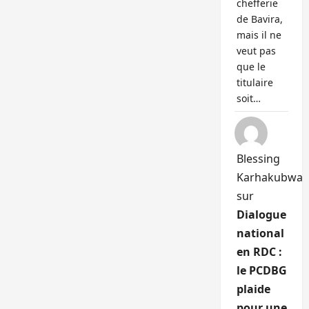
chefferie
de Bavira,
mais il ne
veut pas
que le
titulaire
soit…
Blessing
Karhakubwa
sur
Dialogue
national
en RDC :
le PCDBG
plaide
pour une