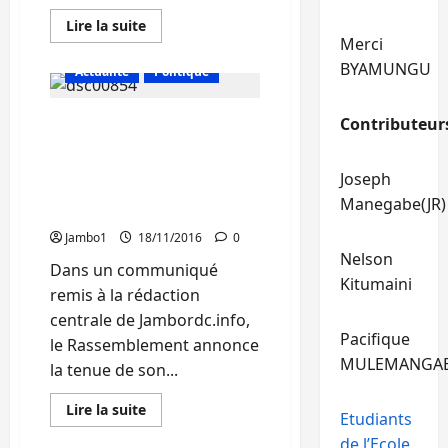
En
Lire la suite
savoir
Merci
plus
sur
BYAMUNGU
Actualité
Politique
RDC
:
Nomination
Bukavu : Le
d’un
Contributeur
nouveau
Rassemblement de
premier
ministre,
l’opposition organise un
Joseph
à
meeting ce 19 novembre
Bukavu
Manegabe(JR)
les
à la place Major Vangu
avis
sont
Jambo1
18/11/2016
0
partagés
Nelson
Dans un communiqué
Kitumaini
remis à la rédaction
centrale de Jambordc.info,
Pacifique
le Rassemblement annonce
MULEMANGA
la tenue de son...
En
Lire la suite
Etudiants
savoir
Actualité
plus
de l’Ecole