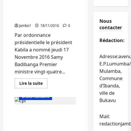
Sud-
ambitions sont au dessus
Kivu,
la
du poste de premier
CENI
ministre
va
Nous
enrôler
Jambo1
18/11/2016
0
plus
contacter
de
Par ordonnance
2
million
Rédaction:
présidentielle le président
600
mille
Kabila a nommé jeudi 17
électeurs
au
Adresse:aven
Novembre 2016 Samy
31
E.P.Lumumba/
Badibanga Premier
juillet
2017
Mulamba,
ministre vingt-quatre...
Commune
En
Lire la suite
d’Ibanda,
savoir
Actualité
plus
ville de
sur
Droits Humains
Vital
Bukavu
Kamerhe :
Mes
Tambwe Mwamba : La
ambitions
sont
Mail:
RDC n’envisage pas
au
redactionjam
dessus
quitter la Cour pénale
du