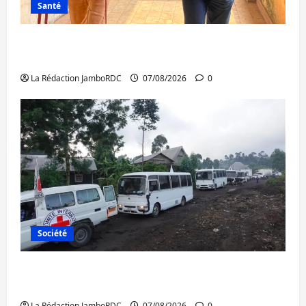
Santé
Sud-Kivu : l’UNPC maintient l’alerte contre
Ebola
La Rédaction JamboRDC
07/08/2026
0
Société
Beni : l’échange de prisonniers entre
l’AFC/M23 et Kinshasa ne convainc pas
La Rédaction JamboRDC
07/08/2026
0