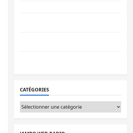
Ebola : la RDC intensifie la lutte avec l’OMS
Uvira : une journée de mercredi marquée
par l’appel à la paix
GENOCOST : l’AFC/M23 conteste la
démarche portée par Kinshasa
Ebola : après Bukavu, l’UNPC-Sud-Kivu
équipe les médias des territoires
CATÉGORIES
Catégories