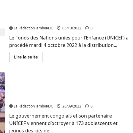
d’enfants
ne
Walungu : UNICEF procéde à la deuxième phase de
bénéficient
pas
distribution des kits de réinsertion aux
de
adolescents
l’allaitement
exclusif,
La Rédaction JamboRDC
05/10/2022
0
la
responsabilité
Le Fonds des Nations unies pour l’Enfance (UNICEF) a
est
partagée(UNICEF)
procédé mardi 4 octobre 2022 à la distribution...
En
Lire la suite
savoir
plus
sur
Walungu
:
UNICEF
procéde
à
Bukavu : 173 jeunes vulnérables reçoivent des kits
la
de réinsertion socio-économique
deuxième
phase
La Rédaction JamboRDC
28/09/2022
0
de
distribution
des
Le gouvernement congolais et son partenaire
kits
UNICEF viennent d’octroyer à 173 adolescents et
de
réinsertion
jeunes des kits de...
aux