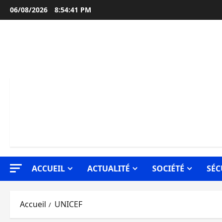
Aller
06/08/2026
8:54:42 PM
au
contenu
ACCUEIL
ACTUALITÉ
SOCIÉTÉ
SÉC
Accueil
UNICEF