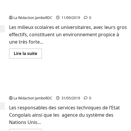
Lutte contre Ebola à Bukavu : Les écoles dotées
Les
enseignants
des kits des lavages des mains
du
degré
La Rédaction JamboRDC
11/09/2019
0
élémentaires
et
Les milieux scolaires et universitaires, avec leurs gros
les
directeurs
effectifs, constituent un environnement propice à
sont
formés
une très forte...
sur
la
reforme
En
Lire la suite
curriculaire
savoir
de
plus
lecture
sur
et
Lutte
écriture
contre
Malnutrition chronique : Un plan intégré de
par
Ebola
Unicef
à
communication élaboré pour le territoire de
à
Bukavu
travers
:
Kalehe
l’EPST
Les
à
écoles
La Rédaction JamboRDC
31/05/2019
0
Walungu
dotées
et
des
Les responsables des services techniques de l’Etat
Mwenga
kits
Congolais ainsi que les agence du système des
des
lavages
Nations Unis...
des
mains