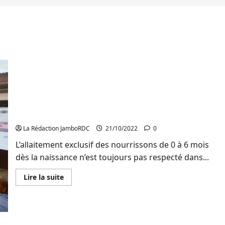
Sud-Kivu: 20% d’enfants ne bénéficient pas de
l’allaitement exclusif, la responsabilité est
partagée(UNICEF)
La Rédaction JamboRDC
21/10/2022
0
L’allaitement exclusif des nourrissons de 0 à 6 mois
dès la naissance n’est toujours pas respecté dans...
En
Lire la suite
savoir
plus
sur
Sud-
Kivu:
20%