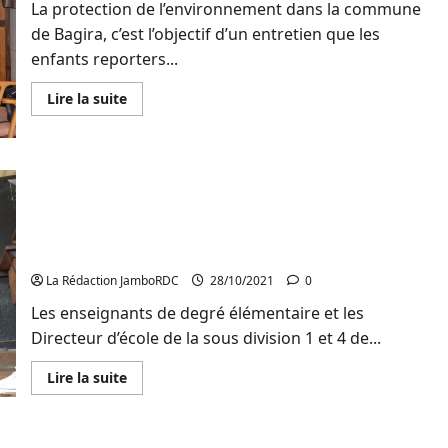
aux
La protection de l’environnement dans la commune
jeunes
filles
de Bagira, c’est l’objectif d’un entretien que les
adolescentes
et
enfants reporters...
PVH
de
En
Lire la suite
Walungu
savoir
plus
sur
Bagira
:
Patient
Sud-kivu/Education: Les enseignants du degré
Bengehya
promet
élémentaires et les directeurs sont formés sur la
octroyer
reforme curriculaire de lecture et écriture par
un
espace
Unicef à travers l’EPST à Walungu et Mwenga
aux
enfants
La Rédaction JamboRDC
28/10/2021
0
reporters
pour
Les enseignants de degré élémentaire et les
y
placer
Directeur d’école de la sous division 1 et 4 de...
des
germoirs
En
Lire la suite
savoir
plus
sur
Sud-
kivu/Education: