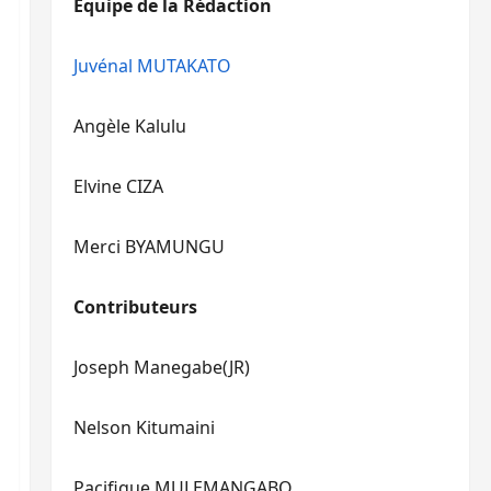
Equipe de la Rédaction
le
pour
volume.
augmenter
ou
Juvénal MUTAKATO
diminuer
le
Angèle Kalulu
volume.
Elvine CIZA
Merci BYAMUNGU
Contributeurs
Joseph Manegabe(JR)
Nelson Kitumaini
Pacifique MULEMANGABO