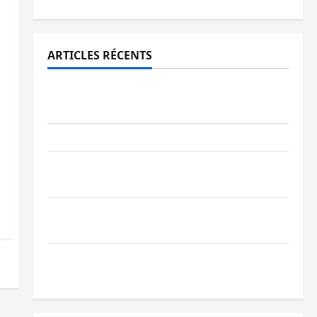
ARTICLES RÉCENTS
Bukavu : des routes en ruine paralysent la
circulation
Ebola : la RDC intensifie la lutte avec l’OMS
Uvira : une journée de mercredi marquée
par l’appel à la paix
GENOCOST : l’AFC/M23 conteste la
démarche portée par Kinshasa
Ebola : après Bukavu, l’UNPC-Sud-Kivu
équipe les médias des territoires