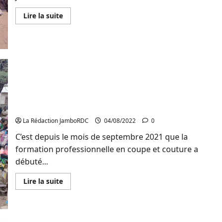
adolescents
En
Lire la suite
savoir
plus
sur
Bukavu
:
173
jeunes
vulnérables
reçoivent
des
Sud-Kivu/Formation Professionnelle : Des jeunes
kits
adolescents reçoivent des machines à coudre dans
de
réinsertion
la plaine de Ruzizi
socio-
économique
La Rédaction JamboRDC
04/08/2022
0
C’est depuis le mois de septembre 2021 que la
formation professionnelle en coupe et couture a
débuté...
En
Lire la suite
savoir
plus
sur
Sud-
Kivu/Formation