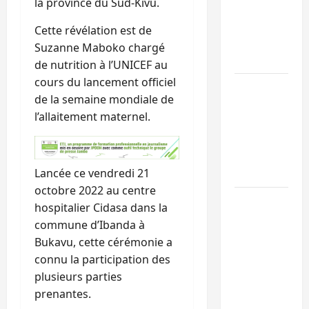
la province du Sud-Kivu.
l’UNPC-Sud-
Kivu équipe l
Cette révélation est de
médias des
Suzanne Maboko chargé
territoires
de nutrition à l’UNICEF au
cours du lancement officiel
Bukavu : la
de la semaine mondiale de
Pharmakina
l’allaitement maternel.
expose son
savoir-faire à
Kivu Soko
Lancée ce vendredi 21
Foire
octobre 2022 au centre
Bagira : des
hospitalier Cidasa dans la
infrastructur
commune d’Ibanda à
grâce aux
Bukavu, cette cérémonie a
contribution
connu la participation des
des habitant
plusieurs parties
à Mulambula
prenantes.