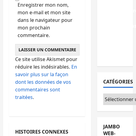
des
Enregistrer mon nom,
infrastructur
mon e-mail et mon site
grâce aux
dans le navigateur pour
contribution
mon prochain
des
commentaire.
habitants
à
Mulambula
Ce site utilise Akismet pour
réduire les indésirables.
En
savoir plus sur la façon
CATÉGORIES
dont les données de vos
commentaires sont
Catégories
traitées
.
JAMBO
HISTOIRES CONNEXES
WEB-