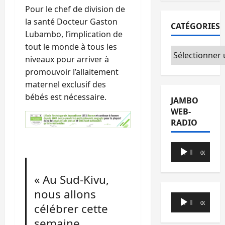
Pour le chef de division de
la santé Docteur Gaston
CATÉGORIES
Lubambo, l’implication de
tout le monde à tous les
Catégories
niveaux pour arriver à
promouvoir l’allaitement
maternel exclusif des
bébés est nécessaire.
JAMBO
WEB-
RADIO
Lecteur
00:00
00:00
audio
« Au Sud-Kivu,
nous allons
Lecteur
00:00
00:00
célébrer cette
audio
semaine