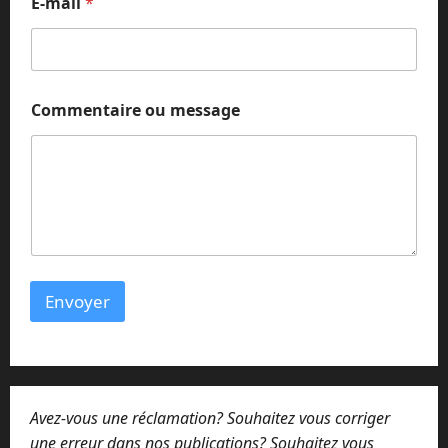
E-mail
*
N
Commentaire ou message
o
m
m
e
s
s
a
g
e
*
Envoyer
Avez-vous une réclamation? Souhaitez vous corriger
une erreur dans nos publications? Souhaitez vous