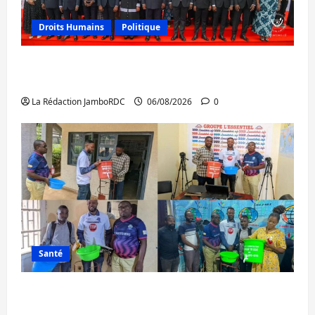
Droits Humains
Politique
GENOCOST : l’AFC/M23 conteste la
démarche portée par Kinshasa
La Rédaction JamboRDC
06/08/2026
0
Santé
Ebola : après Bukavu, l’UNPC-Sud-Kivu
équipe les médias des territoires