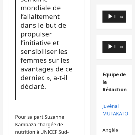
mondiale de
Lecteur
l’allaitement
00:00
00:00
audio
dans le but de
propulser
l’initiative et
Lecteur
00:00
00:00
sensibiliser les
audio
femmes sur les
avantages de ce
Equipe de
dernier. », a-t-il
la
déclaré.
Rédaction
Juvénal
MUTAKATO
Pour sa part Suzanne
Kambaza chargée de
Angèle
nutrition à UNICEF Sud-