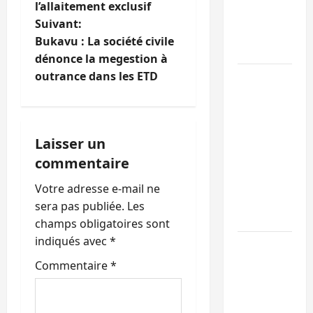
l’allaitement exclusif
v
par
Suivant:
l’appel à
i
Bukavu : La société civile
la paix
dénonce la megestion à
g
outrance dans les ETD
GENOCOST
:
a
l’AFC/M23
t
conteste
Laisser un
la
i
commentaire
démarche
portée
o
Votre adresse e-mail ne
par
sera pas publiée.
Les
n
Kinshasa
champs obligatoires sont
indiqués avec
*
Ebola :
d
après
Commentaire
*
’
Bukavu,
l’UNPC-
a