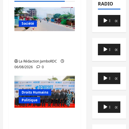
RADIO
Lecteur
00:00
00:00
Société
audio
Uvira : une journée de
mercredi marquée par
Lecteur
00:00
00:00
l’appel à la paix
audio
La Rédaction JamboRDC
06/08/2026
0
Lecteur
00:00
00:00
audio
Droits Humains
Politique
Lecteur
00:00
00:00
audio
GENOCOST : l’AFC/M23
conteste la démarche