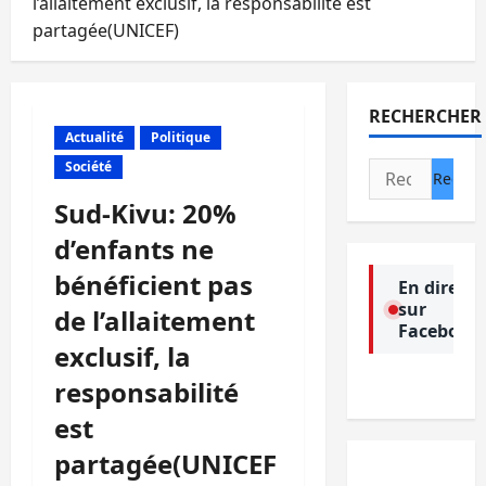
l’allaitement exclusif, la responsabilité est
partagée(UNICEF)
RECHERCHER
Actualité
Politique
Société
Rechercher :
Sud-Kivu: 20%
d’enfants ne
bénéficient pas
En direct
sur
de l’allaitement
Facebook
exclusif, la
responsabilité
est
partagée(UNICEF