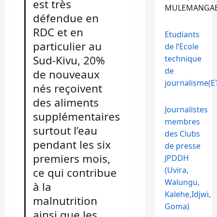
est très
MULEMANGA
défendue en
RDC et en
Etudiants
particulier au
de l’Ecole
Sud-Kivu, 20%
technique
de
de nouveaux
journalisme(ET
nés reçoivent
des aliments
Journalistes
supplémentaires
membres
surtout l’eau
des Clubs
pendant les six
de presse
premiers mois,
JPDDH
(Uvira,
ce qui contribue
Walungu,
à la
Kalehe,Idjwi,
malnutrition
Goma)
ainsi que les