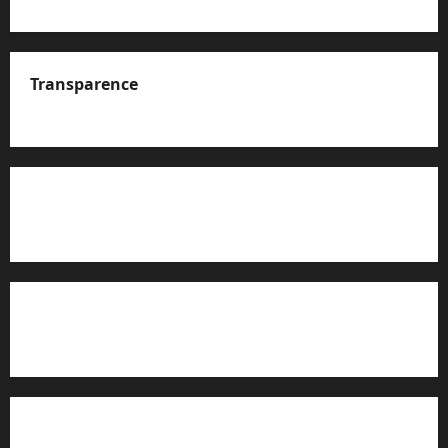
Transparence
A propos de nous
Rapport d’auto-évaluation de transparence (JTI)
Charte éditoriale