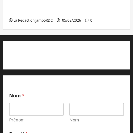
Bukavu : la Pharmakina expose son savoir-
faire à Kivu Soko Foire
La Rédaction JamboRDC
05/08/2026
0
Contact et réclamations
Nom
*
Prénom
Nom