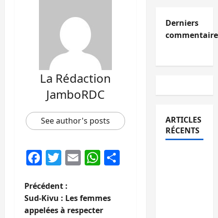
Derniers
commentaire
La Rédaction
JamboRDC
ARTICLES
See author's posts
RÉCENTS
Facebook
Twitter
Email
WhatsApp
Partager
Uvira :
une
journée
N
Précédent :
de
Sud-Kivu : Les femmes
mercredi
a
appelées à respecter
marquée