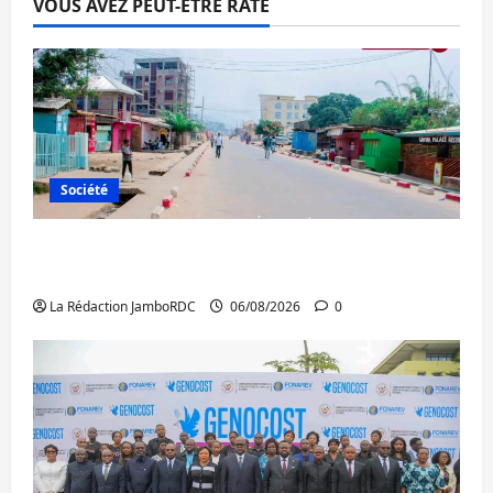
VOUS AVEZ PEUT-ÊTRE RATÉ
Société
Uvira : une journée de mercredi marquée
par l’appel à la paix
La Rédaction JamboRDC
06/08/2026
0