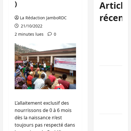
)
Article
récent
La Rédaction JamboRDC
21/10/2022
Uvira : une
2 minutes lues
0
journée de
mercredi
marquée par
l’appel à la pa
GENOCOST :
l’AFC/M23
conteste la
démarche
portée par
L’allaitement exclusif des
Kinshasa
nourrissons de 0 à 6 mois
dès la naissance n’est
Ebola : après
toujours pas respecté dans
Bukavu,