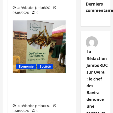
portée par Kinshasa
Derniers
La Rédaction JamboRDC
commentaire
06/08/2026
0
La
Rédaction
JamboRDC
Economie
Société
sur
Uvira
: le chef
Bukavu : la
des
Pharmakina expose
son savoir-faire à Kivu
Bavira
Soko Foire
dénonce
une
La Rédaction JamboRDC
05/08/2026
0