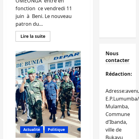
OMEONGA entre en
fonction ce vendredi 11
juin à Beni. Le nouveau
patron du...
En
Lire la suite
savoir
plus
sur
Nous
Nord-
Kivu/
contacter
Etat
de
siège
Rédaction:
:
le
colonel
Charles
Adresse:aven
OMEONGA
est
E.P.Lumumba/
le
nouvel
Mulamba,
administrateur
Commune
de
Beni.
d’Ibanda,
Il
remplace
ville de
Actualité
Politique
Donat
Kibwana
Bukavu