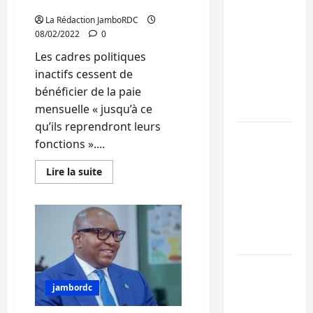
civiles inactives
Kinshasa
La Rédaction JamboRDC
08/02/2022
0
confirme la
libération de
Les cadres politiques
15 personnes
inactifs cessent de
affiliées à
bénéficier de la paie
l’AFC/M23
mensuelle « jusqu’à ce
qu’ils reprendront leurs
Bagira : une
fonctions »....
ambulance
renversée à
En
Lire la suite
savoir
Ciriri, la
plus
sur
NDSCI
Nord-
Kivu
dénonce l’éta
:
de la route
Le
gouverneur
militaire
Sud-Kivu :
suspend
la
l’UNPC
jambordc
paie
mensuelle
maintient
des