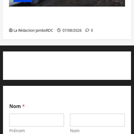
Beni : l’échange de prisonniers entre
l’AFC/M23 et Kinshasa ne convainc pas
La Rédaction JamboRDC
07/08/2026
0
Contact et réclamations
Nom
*
Prénom
Nom