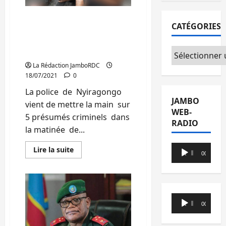
pour
évaluer
l’état
Etat de Siège/ Nord-Kivu :
de
CATÉGORIES
siège
5 présumés criminels
décreté
arrêtés dans le territoire
par
le
Catégories
de Nyirangongo
chef
de
La Rédaction JamboRDC
l’Etat
18/07/2021
0
La police de Nyiragongo
JAMBO
vient de mettre la main sur
WEB-
5 présumés criminels dans
RADIO
la matinée de...
Lecteur
En
Lire la suite
00:00
00:00
savoir
audio
plus
sur
Etat
de
Siège/
Lecteur
Nord-
00:00
00:00
Kivu
audio
:
5