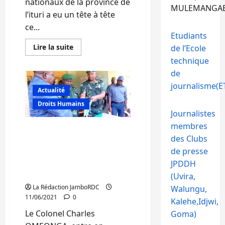
nationaux de la province de
MULEMANGA
l’ituri a eu un tête à tête
ce...
Etudiants
En
Lire la suite
de l’Ecole
savoir
technique
plus
sur
de
Ituri:
le
journalisme(ET
caucus
Actualité
des
élus
Droits Humains
nationaux
Journalistes
interpellent
Sama
membres
Nord-Kivu/ Etat de siège :
Lukonde
des Clubs
sur
le colonel Charles
la
de presse
OMEONGA est le nouvel
recrudescence
de
administrateur de Beni. Il
JPDDH
l’insécurité
dans
remplace Donat Kibwana
(Uvira,
leur
province
La Rédaction JamboRDC
Walungu,
11/06/2021
0
Kalehe,Idjwi,
Le Colonel Charles
Goma)