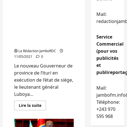
Ituri: Le lieutenant
général Luboya
Mail:
Nkashama, gouverneur
redactionjam
militaire et son vice ont
été accueilli
Service
chaleureusement par la
population.
Commercial
(pour vos
La Rédaction JamboRDC
11/05/2021
0
publicités
et
Le nouveau Gouverneur de
publireportag
province de l’ituri en
exécution de l’état de siège,
le lieutenant général
Mail:
Luboya...
jambofm.info
Téléphone:
En
Lire la suite
+243 970
savoir
plus
595 968
sur
Ituri:
Le