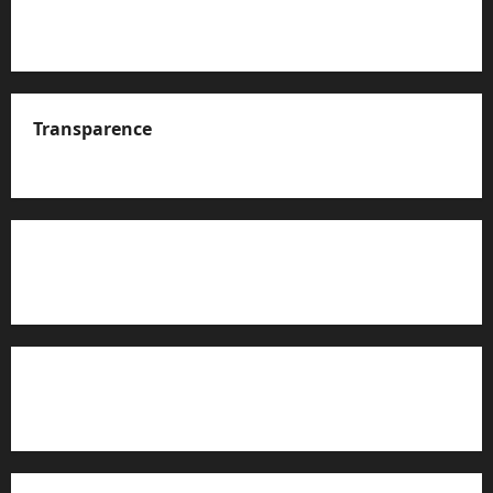
Transparence
A propos de nous
Rapport d’auto-évaluation de transparence (JTI)