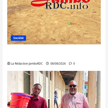
Société
Bagira : une ambulance renversée à Ciriri,
la NDSCI dénonce l’état de la route
La Rédaction JamboRDC
08/08/2026
0