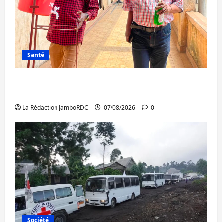
Santé
Sud-Kivu : l’UNPC maintient l’alerte contre
Ebola
La Rédaction JamboRDC
07/08/2026
0
Société