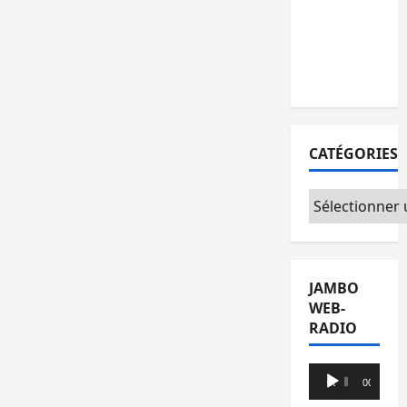
l’AFC/M23
avec
l’appui du
CICR
CATÉGORIES
Catégories
JAMBO
WEB-
RADIO
Lecteur
00:00
00:00
audio