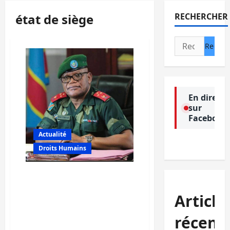
état de siège
RECHERCHER
Rechercher :
En direct
sur
Facebook
Actualité
Droits Humains
Nord-Kivu : Le
gouverneur militaire
Article
suspend la paie
mensuelle des
récent
personnalités politiques