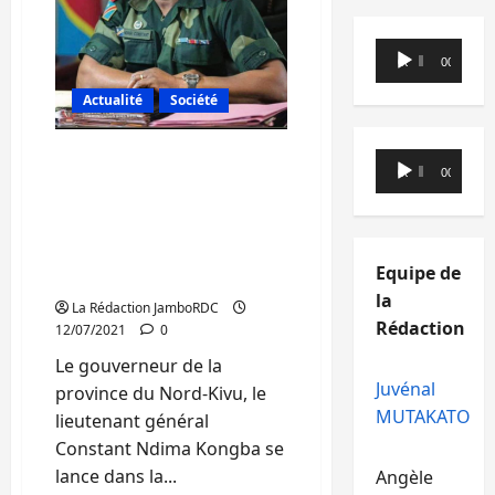
présumés
criminels
arrêtés
dans
Lecteur
le
00:00
00:00
audio
territoire
de
Actualité
Société
Nyirangongo
Nord-Kivu/état de siège :
Lecteur
00:00
00:00
» Pas de place en prison
audio
pour les voleurs, tout
voleur qui sera attrapé
sera exécuté « , Constant
Equipe de
Ndima
la
La Rédaction JamboRDC
Rédaction
12/07/2021
0
Le gouverneur de la
Juvénal
province du Nord-Kivu, le
MUTAKATO
lieutenant général
Constant Ndima Kongba se
lance dans la...
Angèle