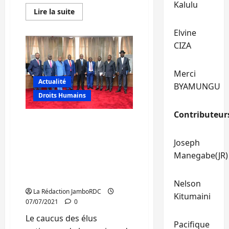
Kalulu
En
Lire la suite
savoir
plus
Elvine
sur
Nord-
CIZA
Kivu/
état
de
siège
Merci
:
Actualité
»
BYAMUNGU
Pas
Droits Humains
de
place
en
Contributeur
prison
Ituri: le caucus des élus
pour
nationaux interpellent
les
voleurs,
Joseph
Sama Lukonde sur la
tout
voleur
Manegabe(JR)
recrudescence de
qui
l’insécurité dans leur
sera
attrapé
province
Nelson
sera
exécuté
La Rédaction JamboRDC
Kitumaini
« ,
07/07/2021
0
Constant
Ndima
Le caucus des élus
Pacifique