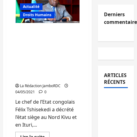
lieutenant
général
Actualité
Luboya
Derniers
Nkashama,
Droits Humains
gouverneur
commentaire
militaire
et
RDC : « Nous saluons la
son
vice
décision de Félix
ont
Tshisekedi de l’état de
été
accueilli
siège à l’Est du pays, mais
chaleureusement
nous voudrions que cette
par
la
mesure soit prolongée
population.
dans la province du Sud-
ARTICLES
Kivu », Erick Banyanga
RÉCENTS
La Rédaction JamboRDC
04/05/2021
0
Kinshasa
Le chef de l’Etat congolais
confirme
Félix Tshisekedi a décrété
la
l’état siège au Nord Kivu et
libération
en Ituri,...
de 15
personnes
En
Lire la suite