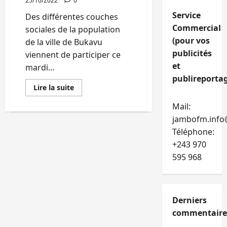
25/10/2022
0
Service
Des différentes couches
Commercial
sociales de la population
(pour vos
de la ville de Bukavu
publicités
viennent de participer ce
et
mardi...
publireportag
En
Lire la suite
savoir
plus
Mail:
sur
Bukavu
jambofm.info
:
AFEM
Téléphone:
échange
+243 970
avec
de
595 968
différentes
couches
sociales
sur
les
innovations
Derniers
de
la
commentaire
loi
électorale