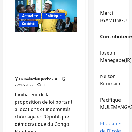
les
irrégularités
et
Merci
les
Actualité
Politique
défis
BYAMUNGU
de
Société
l’enrôlement
des
électeurs,
Contributeur
au
Bukavu : Baudouin
centre
Mparanyi échange avec
d’un
échange
des jeunes sur la
Joseph
entre
proposition de loi portant
la
Manegabe(JR)
CENI
allocations et indemnités
et
la
chômage en RDC
société
Nelson
civile
La Rédaction JamboRDC
Kitumaini
27/12/2022
0
L’initiateur de la
Pacifique
proposition de loi portant
MULEMANGA
allocations et indemnités
chômage en République
Etudiants
démocratique du Congo,
de l’Ecole
Baudouin...