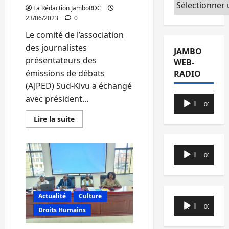
Catégories
avec
La Rédaction JamboRDC
les
23/06/2023
0
mandataires
des
Le comité de l’association
partis
et
des journalistes
regroupements
JAMBO
politiques
présentateurs des
WEB-
émissions de débats
RADIO
(AJPED) Sud-Kivu a échangé
avec président...
Lecteur
00:00
00:00
audio
En
Lire la suite
savoir
plus
sur
Sud-
Lecteur
Kivu:
00:00
00:00
l’AJPED
audio
a
échangé
avec
le
Actualité
Culture
président
Lecteur
sectionnaire
00:00
00:00
Droits Humains
de
audio
l’UNPC
sur