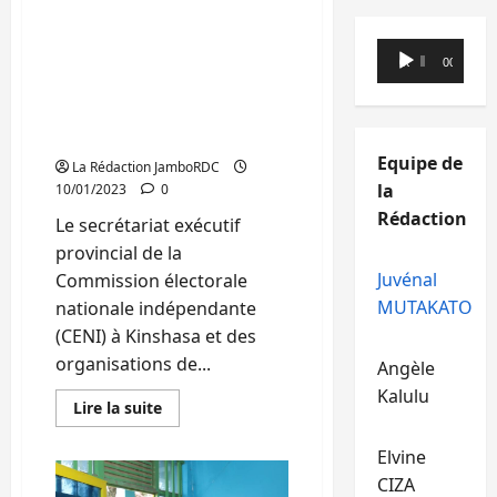
ses
Kinshasa : les
objectifs
assignés
irrégularités et les défis
Lecteur
de l’enrôlement des
00:00
00:00
audio
électeurs, au centre d’un
échange entre la CENI et
la société civile
Equipe de
La Rédaction JamboRDC
la
10/01/2023
0
Rédaction
Le secrétariat exécutif
provincial de la
Juvénal
Commission électorale
MUTAKATO
nationale indépendante
(CENI) à Kinshasa et des
organisations de...
Angèle
Kalulu
En
Lire la suite
savoir
plus
sur
Elvine
Kinshasa
CIZA
: