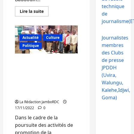
technique
En
Lire la suite
de
savoir
plus
journalisme(ET
sur
Bukavu
:
Baudouin
Journalistes
Actualité
Culture
Mparanyi
échange
membres
Politique
avec
des Clubs
des
jeunes
de presse
Bukavu : KJN échange
sur
la
JPDDH
avec des reporters
proposition
de
électoraux et jeunes
(Uvira,
loi
ambitieux sur leur
portant
Walungu,
allocations
participation effective au
Kalehe,Idjwi,
et
processus électoral
indemnités
Goma)
chômage
La Rédaction JamboRDC
en
RDC
17/11/2022
0
Dans le cadre de la
poursuite des activités de
promotion de la