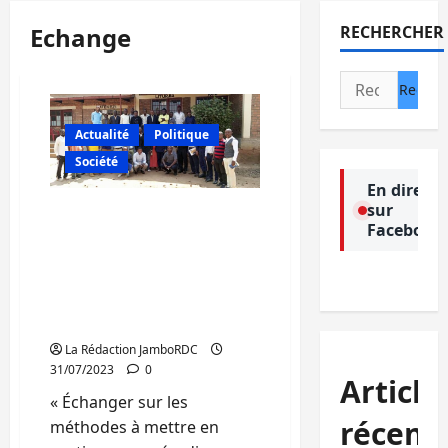
Echange
RECHERCHER
Rechercher :
Actualité
Politique
Société
En direct
sur
Bukavu : les échanges sur
Facebook
les méthodes à mettre en
pratique pour éradiquer
l’insécurité à Panzi, au
centre d’un forum
sécuritaire
La Rédaction JamboRDC
31/07/2023
0
Article
« Échanger sur les
récent
méthodes à mettre en