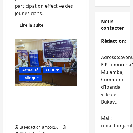
participation effective des
jeunes dans...
Nous
En
Lire la suite
contacter
savoir
plus
sur
Rédaction:
Bukavu
:
KJN
échange
Adresse:aven
avec
des
E.P.Lumumba/
reporters
Actualité
Culture
électoraux
Mulamba,
et
Politique
jeunes
Commune
ambitieux
d’Ibanda,
sur
leur
Bukavu : AFEM échange
ville de
participation
effective
avec de différentes
Bukavu
au
couches sociales sur les
processus
électoral
innovations de la loi
Mail:
électorale
redactionjam
La Rédaction JamboRDC