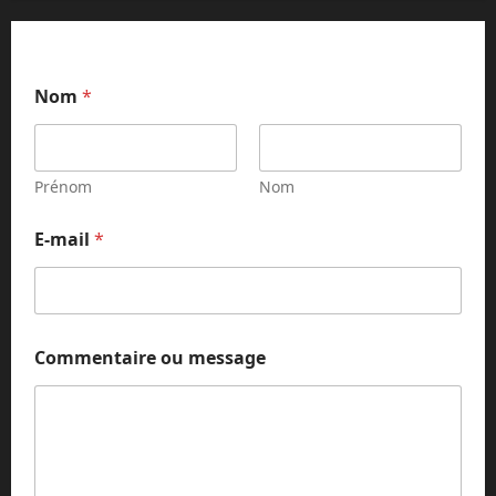
E
Nom
*
-
m
a
i
l
Prénom
Nom
*
o
E-mail
*
u
Commentaire ou message