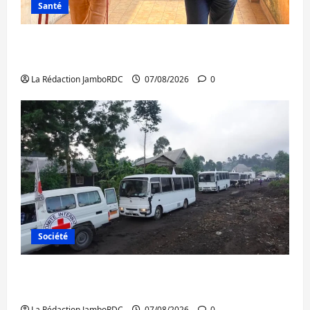
Santé
Sud-Kivu : l’UNPC maintient l’alerte contre
Ebola
La Rédaction JamboRDC
07/08/2026
0
Société
Beni : l’échange de prisonniers entre
l’AFC/M23 et Kinshasa ne convainc pas
La Rédaction JamboRDC
07/08/2026
0