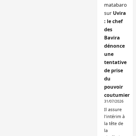
matabaro
sur
Uvira
: le chef
des
Bavira
dénonce
une
tentative
de prise
du
pouvoir
coutumier
31/07/2026
Il assure
l'intérim à
la tête de
la