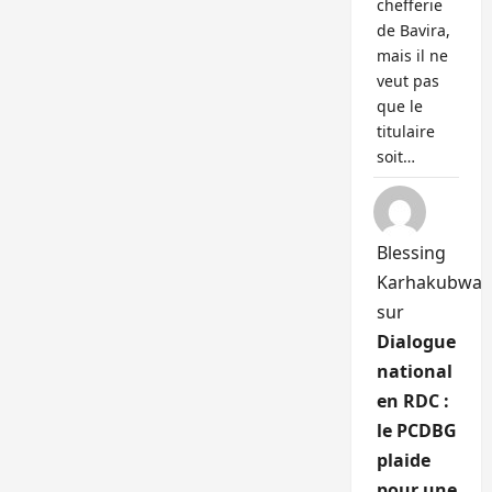
chefferie
de Bavira,
mais il ne
veut pas
que le
titulaire
soit…
Blessing
Karhakubwa
sur
Dialogue
national
en RDC :
le PCDBG
plaide
pour une