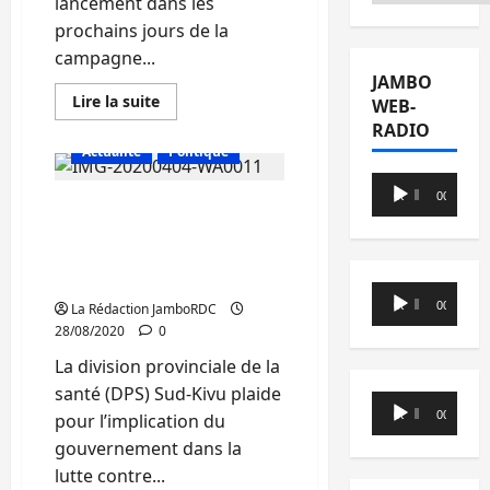
lancement dans les
prochains jours de la
campagne...
JAMBO
En
Lire la suite
WEB-
savoir
RADIO
plus
sur
Actualité
Politique
Sud-
Kivu/Santé
Lecteur
:
00:00
00:00
Sud-Kivu : Lutte contre le
La
audio
DPS
Choléra, la DPS appelle la
annonce
le
REGIDESO à bien jouer
début
son rôle
de
Lecteur
la
00:00
00:00
La Rédaction JamboRDC
campagne
audio
de
28/08/2020
0
vaccination
contre
La division provinciale de la
la
poliomyélite
santé (DPS) Sud-Kivu plaide
Lecteur
du
00:00
00:00
pour l’implication du
28
audio
au
gouvernement dans la
30
Avri
lutte contre...