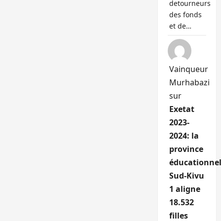
detourneurs
des fonds
et de…
Vainqueur
Murhabazi
sur
Exetat
2023-
2024: la
province
éducationnel
Sud-Kivu
1 aligne
18.532
filles