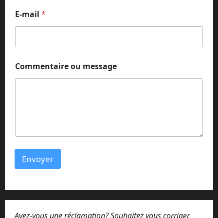
*
E-mail
*
*
o
u
Commentaire ou message
Envoyer
Avez-vous une réclamation? Souhaitez vous corriger