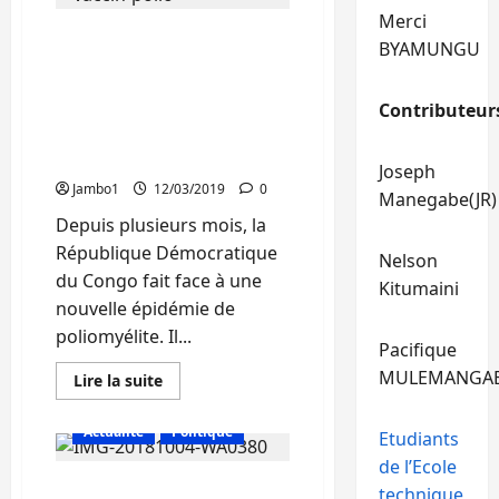
Kivu
Merci
:
Sud-Kivu : La DPS
Du
BYAMUNGU
28
annonce le début de la
au
30
campagne de vaccination
mars,
Contributeur
des enfants contre la
les
enfants
poliomyélite dans 34
de
Zones de santé
0
Joseph
à
Jambo1
12/03/2019
0
5
Manegabe(JR)
ans
Depuis plusieurs mois, la
seront
vaccinés
République Démocratique
contre
Nelson
la
du Congo fait face à une
poliomyélite
Kitumaini
nouvelle épidémie de
poliomyélite. Il...
Pacifique
MULEMANGA
En
Lire la suite
savoir
plus
sur
Actualité
Politique
Etudiants
Sud-
Kivu
de l’Ecole
:
Dr Jean Paul: »Nous
La
technique