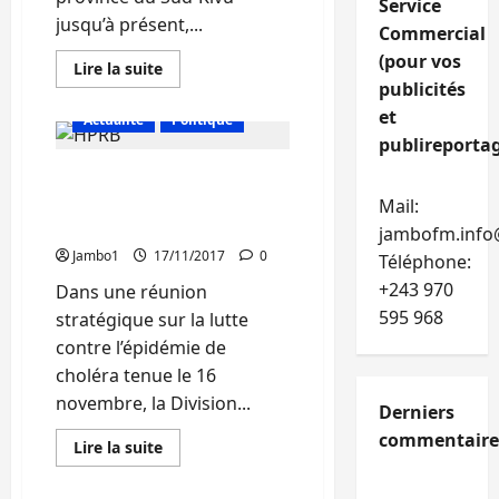
Service
jusqu’à présent,...
Commercial
(pour vos
En
Lire la suite
savoir
publicités
plus
sur
et
Actualité
Politique
Ebola
publireportag
:
Il
Sud-Kivu :11500 cas de
n’y
aura
choléra dont 42 décès
Mail:
pas
de
enregistrés par la DPS
jambofm.info
vaccination
au
Jambo1
17/11/2017
0
Téléphone:
Sud-
Kivu
+243 970
Dans une réunion
(DPS)
595 968
stratégique sur la lutte
contre l’épidémie de
choléra tenue le 16
novembre, la Division...
Derniers
commentaire
En
Lire la suite
savoir
plus
sur