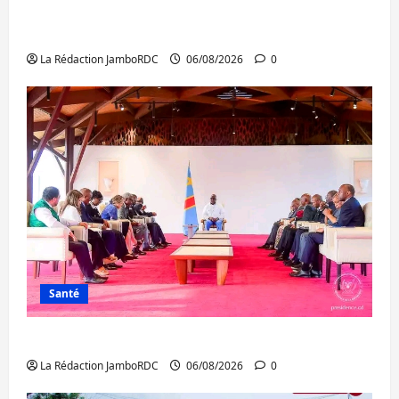
Bukavu : des routes en ruine paralysent la
circulation
La Rédaction JamboRDC
06/08/2026
0
Santé
Ebola : la RDC intensifie la lutte avec l’OMS
La Rédaction JamboRDC
06/08/2026
0