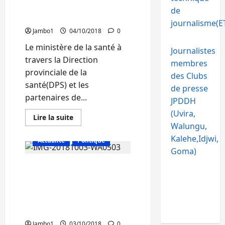
DPS
sommes en guerre avec
annonce
de
le
un ennemi biologique
journalisme(ET
début
de
Jambo1
04/10/2018
0
la
campagne
Le ministère de la santé à
Journalistes
de
vaccination
travers la Direction
membres
des
provinciale de la
enfants
des Clubs
contre
santé(DPS) et les
la
de presse
poliomyélite
partenaires de...
JPDDH
dans
34
(Uvira,
Zones
En
Lire la suite
de
savoir
Walungu,
santé
plus
sur
Kalehe,Idjwi,
Actualité
Politique
Dr
Goma)
Jean
Paul: »Nous
Sud-Kivu:La DPS demande
sommes
en
l’implication des
guerre
avec
personnels des médias
un
dans la lutte contre
ennemi
biologique
l’Ebola
Jambo1
03/10/2018
0