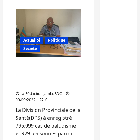
plus
sur
Bukavu : des
Sud-
Kivu
routes en
:
220
ruine
cas
paralysent la
de
choléra
circulation
Actualité
Politique
dont
5
Société
décès
Ebola : la RD
enregistrés
en
intensifie la
une
Sud kivu : 796 099 cas de
semaine
lutte avec
paludisme dont 929 décès
dans
l’OMS
la
enregistrés par la DPS au
province
premier semestre 2022
Uvira : une
La Rédaction JamboRDC
journée de
09/09/2022
0
mercredi
La Division Provinciale de la
marquée par
Santé(DPS) à enregistré
l’appel à la
796.099 cas de paludisme
paix
et 929 personnes parmi