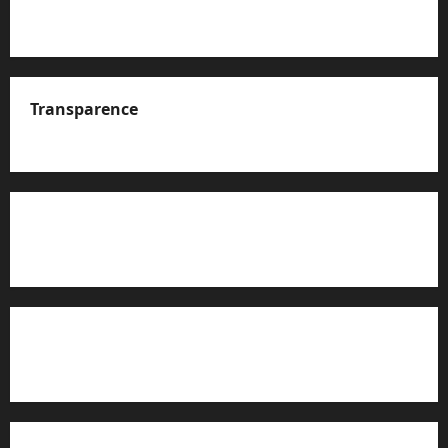
Transparence
A propos de nous
Rapport d’auto-évaluation de transparence (JTI)