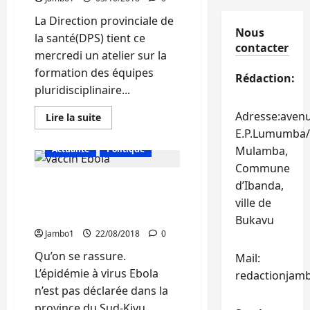
La Direction provinciale de
Nous
la santé(DPS) tient ce
contacter
mercredi un atelier sur la
formation des équipes
Rédaction:
pluridisciplinaire...
Adresse:aven
En
Lire la suite
savoir
E.P.Lumumba/
plus
sur
Actualité
Politique
Mulamba,
Sud-
Kivu:La
Commune
DPS
Ebola : Il n’y aura pas de
demande
d’Ibanda,
l’implication
vaccination au Sud-Kivu
ville de
des
personnels
(DPS)
Bukavu
des
médias
Jambo1
22/08/2018
0
dans
la
Qu’on se rassure.
Mail:
lutte
contre
L’épidémie à virus Ebola
redactionjam
l’Ebola
n’est pas déclarée dans la
province du Sud-Kivu