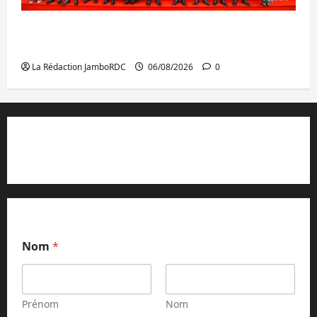
GENOCOST : l’AFC/M23 conteste la
démarche portée par Kinshasa
La Rédaction JamboRDC
06/08/2026
0
Contact et réclamations
Nom
*
Prénom
Nom