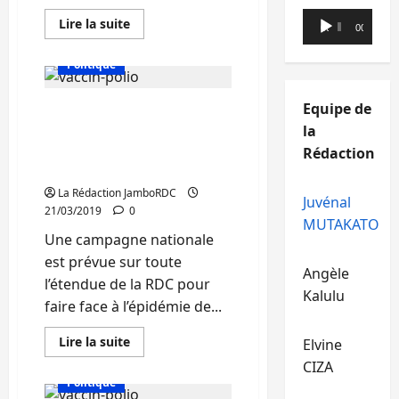
Lecteur
En
Lire la suite
00:00
00:00
savoir
audio
plus
sur
Politique
Sud-
Kivu
:
Equipe de
Sud-Kivu : Du 28 au 30
Lutte
contre
mars, les enfants de 0 à 5
la
le
Choléra,
ans seront vaccinés
Rédaction
la
contre la poliomyélite
DPS
appelle
La Rédaction JamboRDC
la
Juvénal
REGIDESO
21/03/2019
0
à
MUTAKATO
bien
Une campagne nationale
jouer
son
est prévue sur toute
rôle
Angèle
l’étendue de la RDC pour
Kalulu
faire face à l’épidémie de...
En
Lire la suite
Elvine
savoir
plus
CIZA
sur
Politique
Sud-