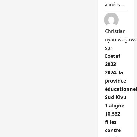
années.…
Christian
nyamwagirw
sur
Exetat
2023-
2024: la
province
éducationnel
Sud-Kivu
1 aligne
18.532
filles
contre