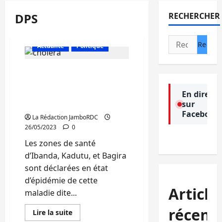
DPS
RECHERCHER
Rechercher :
Actualité
Politique
Sud-Kivu : 220 cas de
choléra dont 5 décès
enregistrés en une
En direct
sur
semaine dans la province
Facebook
La Rédaction JamboRDC
26/05/2023
0
Les zones de santé
d’Ibanda, Kadutu, et Bagira
sont déclarées en état
d’épidémie de cette
Article
maladie dite...
récent
En
Lire la suite
savoir