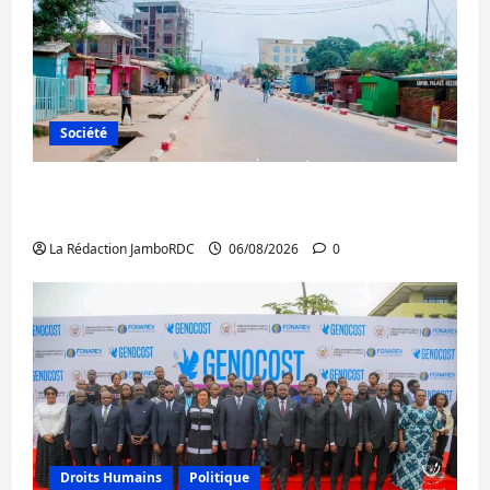
Société
Uvira : une journée de mercredi marquée
par l’appel à la paix
La Rédaction JamboRDC
06/08/2026
0
Droits Humains
Politique