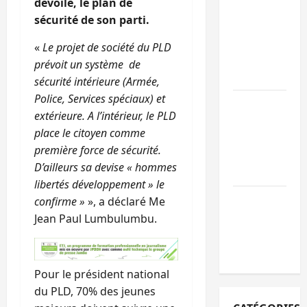
dévoilé, le plan de
personnes
sécurité de son parti.
remises à
l’AFC/M23
«
Le projet de société du PLD
avec l’appui
prévoit un système de
du CICR
sécurité intérieure (Armée,
Police, Services spéciaux) et
Bukavu : des
extérieure. A l’intérieur, le PLD
routes en
place le citoyen comme
ruine
première force de sécurité.
paralysent la
D’ailleurs sa devise « hommes
circulation
libertés développement » le
Ebola : la RD
confirme »
», a déclaré Me
intensifie la
Jean Paul Lumbulumbu.
lutte avec
l’OMS
Pour le président national
du PLD, 70% des jeunes