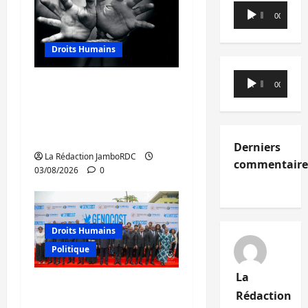
Lecteur
00:00
00:00
audio
Droits Humains
Lecteur
Sud-Kivu : mieux
00:00
00:00
audio
protéger les droits
humains pour prévenir
la traite des personnes
Derniers
La Rédaction JamboRDC
commentaire
03/08/2026
0
Droits Humains
Politique
La
GENOCOST : mémoire,
Rédaction
justice et réparations