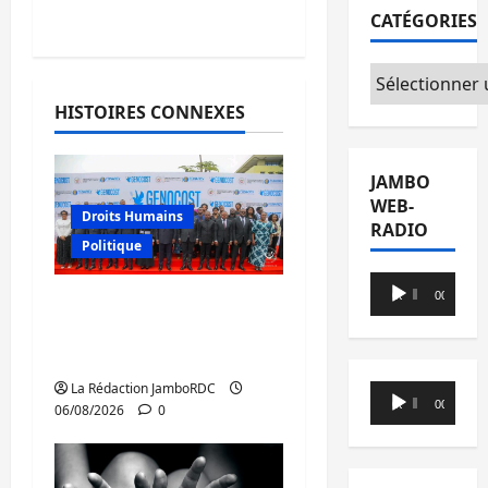
CATÉGORIES
Catégories
HISTOIRES CONNEXES
JAMBO
WEB-
Droits Humains
RADIO
Politique
Lecteur
00:00
00:00
GENOCOST : l’AFC/M23
audio
conteste la démarche
portée par Kinshasa
La Rédaction JamboRDC
Lecteur
00:00
00:00
06/08/2026
0
audio