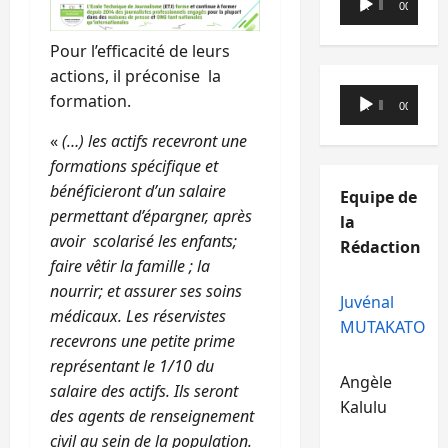
00:00
00:00
audio
Pour l’efficacité de leurs
actions, il préconise la
Lecteur
formation.
00:00
00:00
audio
«
(…) les actifs recevront une
formations spécifique et
bénéficieront d’un salaire
Equipe de
permettant d’épargner, après
la
avoir scolarisé les enfants;
Rédaction
faire vêtir la famille ; la
nourrir; et assurer ses soins
Juvénal
médicaux. Les réservistes
MUTAKATO
recevrons une petite prime
représentant le 1/10 du
Angèle
salaire des actifs. Ils seront
Kalulu
des agents de renseignement
civil au sein de la population.