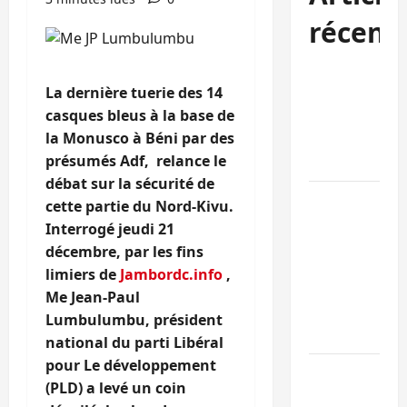
récent
Sud-Kivu :
La dernière tuerie des 14
l’UNPC
casques bleus à la base de
maintient
la Monusco à Béni par des
l’alerte contr
présumés Adf, relance le
Ebola
débat sur la sécurité de
Beni :
cette partie du Nord-Kivu.
l’échange de
Interrogé jeudi 21
prisonniers
décembre, par les fins
entre
limiers de
Jambordc.info
,
l’AFC/M23 et
Me Jean-Paul
Kinshasa ne
Lumbulumbu, président
convainc pas
national du parti Libéral
pour Le développement
Processus de
(PLD) a levé un coin
Doha : 15