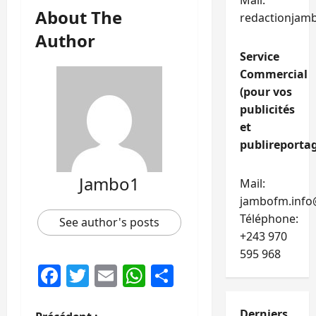
Mail:
About The
redactionjam
Author
Service
Commercial
(pour vos
publicités
et
publireportag
Jambo1
Mail:
jambofm.info
Téléphone:
See author's posts
+243 970
595 968
Facebook
Twitter
Email
WhatsApp
Partager
Derniers