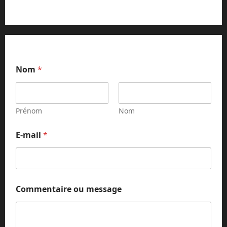
Nom
*
Prénom
Nom
m
E-mail
*
e
s
s
a
g
e
Commentaire ou message
m
e
s
s