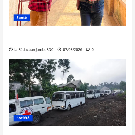
Santé
Sud-Kivu : l’UNPC maintient l’alerte contre
Ebola
La Rédaction JamboRDC
07/08/2026
0
Société
Beni : l’échange de prisonniers entre