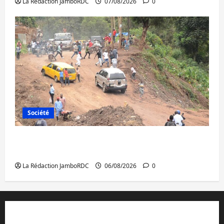
La Rédaction JamboRDC
07/08/2026
0
Société
Bukavu : des routes en ruine paralysent la
circulation
La Rédaction JamboRDC
06/08/2026
0
Contact et réclamations