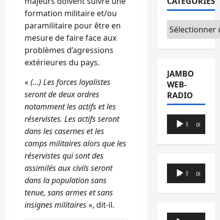
CATÉGORIES
majeurs doivent suivre une
formation militaire et/ou
Catégories
paramilitaire pour être en
mesure de faire face aux
problèmes d’agressions
extérieures du pays.
JAMBO
«
(…) Les forces loyalistes
WEB-
seront de deux ordres
RADIO
notamment les actifs et les
réservistes. Les actifs seront
Lecteur
00:00
00:00
dans les casernes et les
audio
camps militaires alors que les
réservistes qui sont des
assimilés aux civils seront
Lecteur
00:00
00:00
dans la population sans
audio
tenue, sans armes et sans
insignes militaires
», dit-il.
Lecteur