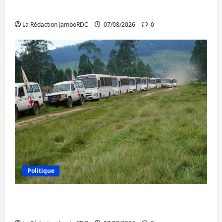
l’AFC/M23 et Kinshasa ne convainc pas
La Rédaction JamboRDC
07/08/2026
0
Politique
Processus de Doha : 15 personnes remises
à l’AFC/M23 avec l’appui du CICR