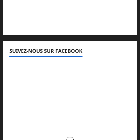
Lisez attentivement notre procédure de
réclamation
SUIVEZ-NOUS SUR FACEBOOK