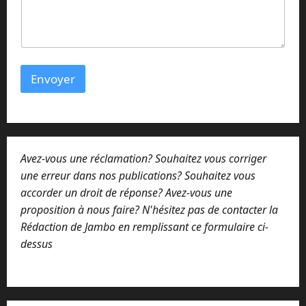
a
g
e
E
-
m
Envoyer
a
i
l
Avez-vous une réclamation? Souhaitez vous corriger
une erreur dans nos publications? Souhaitez vous
accorder un droit de réponse? Avez-vous une
proposition à nous faire? N'hésitez pas de contacter la
Rédaction de Jambo en remplissant ce formulaire ci-
dessus