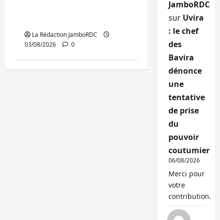
JamboRDC
au cœur du message
sur
Uvira
de Tshisekedi
: le chef
La Rédaction JamboRDC
des
03/08/2026
0
Bavira
dénonce
une
tentative
de prise
du
pouvoir
coutumier
06/08/2026
Merci pour
votre
contribution.