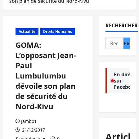
son plan de sécurité du Nord-Kivu
RECHERCHER
Actualité
Droits Humains
Rechercher :
GOMA:
L’opposant Jean-
Paul
Lumbulumbu
En direct
sur
dévoile son plan
Facebook
de sécurité du
Nord-Kivu
Jambo1
21/12/2017
Article
3 minutes lues
0