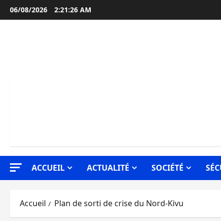
Aller
06/08/2026
2:21:27 AM
au
contenu
ACCUEIL
ACTUALITÉ
SOCIÉTÉ
SÉC
Accueil
Plan de sorti de crise du Nord-Kivu