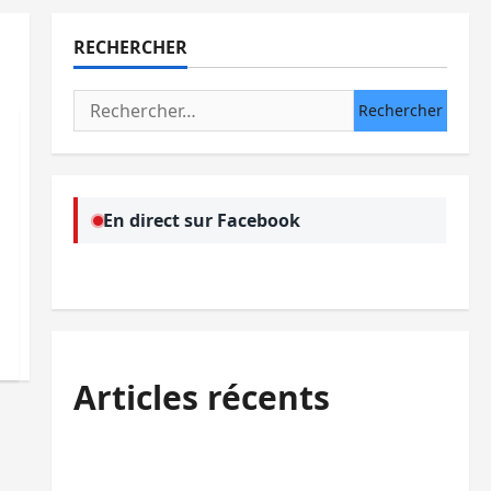
RECHERCHER
Rechercher :
En direct sur Facebook
Articles récents
Bukavu : la Pharmakina expose son
savoir-faire à Kivu Soko Foire