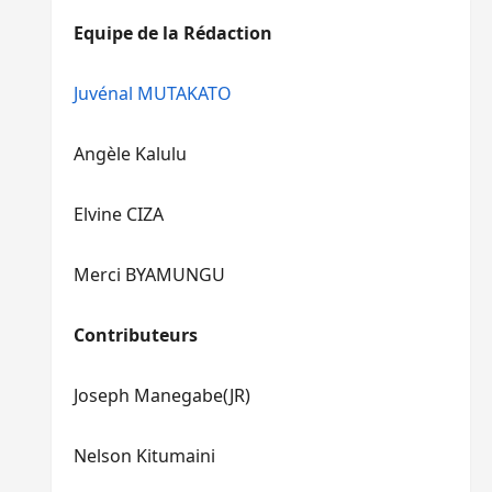
diminuer
haut/bas
Equipe de la Rédaction
le
pour
volume.
augmenter
ou
Juvénal MUTAKATO
diminuer
le
Angèle Kalulu
volume.
Elvine CIZA
Merci BYAMUNGU
Contributeurs
Joseph Manegabe(JR)
Nelson Kitumaini