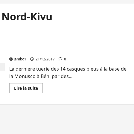
u Nord-Kivu
GOMA: L’opposant Jean-Paul Lumbulumbu dévoile
son plan de sécurité du Nord-Kivu
Jambo1
21/12/2017
0
La dernière tuerie des 14 casques bleus à la base de
la Monusco à Béni par des...
En
Lire la suite
savoir
plus
sur
GOMA:
L’opposant
Jean-
Paul
Lumbulumbu
dévoile
son
plan