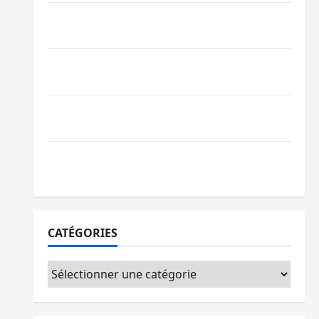
Bagira : des infrastructures grâce aux
contributions des habitants à Mulambula
RDC : le recrutement des mandataires
publics est lancé
Sud-Kivu : de retour à Uvira, Purusi
relance les priorités sécuritaires
Bukavu : vols et agressions en série, la
société civile appelle à agir
CATÉGORIES
Catégories