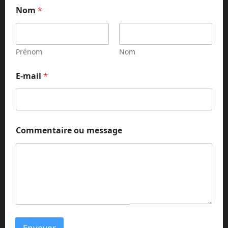
Nom
*
Prénom
Nom
N
E-mail
*
o
m
N
o
m
*
Commentaire ou message
Envoyer