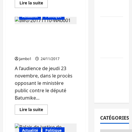
En
Lire la suite
publics est
savoir
lancé
plus
sur
Actualité
Politique
Sud-
Sud-Kivu : de
Kivu
:
retour à Uvir
Kavumu : Procès contre
Le
tribunal
Purusi relanc
Batumike Rugimbanya :
militaire
libère
les priorités
la défense du prévenu
deux
récuse le tribunal
sécuritaires
détenues
dans
Jambo1
24/11/2017
l’affaire
Bukavu : vols
Abbas
A l’audience de jeudi 23
Kayonga
et agressions
novembre, dans le procès
en série, la
opposant le ministère
société civile
public contre le député
appelle à agir
Batumike...
En
Lire la suite
savoir
plus
CATÉGORIES
sur
Kavumu
:
Actualité
Politique