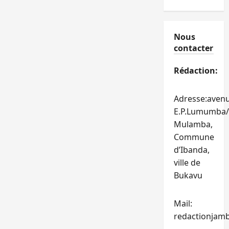
comparait
devant
le
tribunal
militaire
Nous
depuis
contacter
ce
04
août
Rédaction:
2017
Adresse:aven
E.P.Lumumba/
Mulamba,
Commune
d’Ibanda,
ville de
Bukavu
Mail:
redactionjam