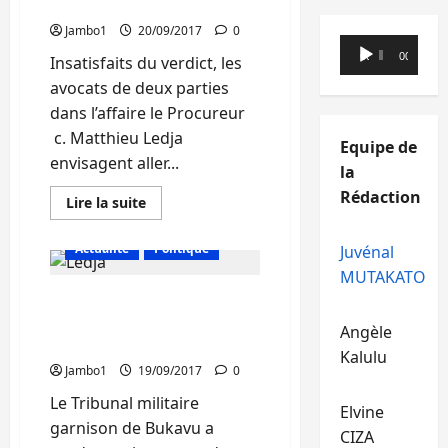
le
Appel
député
Batumike
Jambo1
20/09/2017
0
et
Lecteur
ses
00:00
00:00
Insatisfaits du verdict, les
audio
coaccusés
avocats de deux parties
dans l’affaire le Procureur
c. Matthieu Ledja
Equipe de
envisagent aller...
la
Rédaction
En
Lire la suite
savoir
plus
sur
Actualité
Politique
Juvénal
Procès
Ledja
MUTAKATO
:
Bukavu : Le policier
Les
avocats
Mathieu Ledja condamné
de
Angèle
deux
à 3ans de prison
parties
Kalulu
iront
Jambo1
19/09/2017
0
en
Appel
Le Tribunal militaire
Elvine
garnison de Bukavu a
CIZA