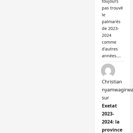
toujours
pas trouvé
le
palmarès
de 2023-
2024
comme
d'autres
années.…
Christian
nyamwagirw
sur
Exetat
2023-
2024: la
province