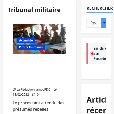
Tribunal militaire
RECHERCHER
Rechercher :
Actualité
Droits Humains
En direct
sur
Facebook
Nord-Kivu : Ouverture des
audiences publiques des
prévenus terroristes
ADF/MTM au tribunal
militaire garnison de Beni
La Rédaction JamboRDC
18/02/2022
0
Article
Le procès tant attendu des
récent
présumés rebelles