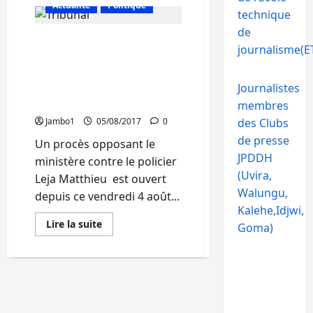
sur
Actualité
Politique
Procès
technique
contre
le
de
Bukavu : Le policier Leja
policier
journalisme(ET
Matthieu
Matthieu comparait
:
Le
devant le tribunal
Tribunal
militaire depuis ce 04
Journalistes
récusé
août 2017
membres
Jambo1
05/08/2017
0
des Clubs
de presse
Un procès opposant le
JPDDH
ministère contre le policier
(Uvira,
Leja Matthieu est ouvert
Walungu,
depuis ce vendredi 4 août...
Kalehe,Idjwi,
En
Lire la suite
Goma)
savoir
plus
sur
Bukavu
:
Le
policier
Leja
Matthieu