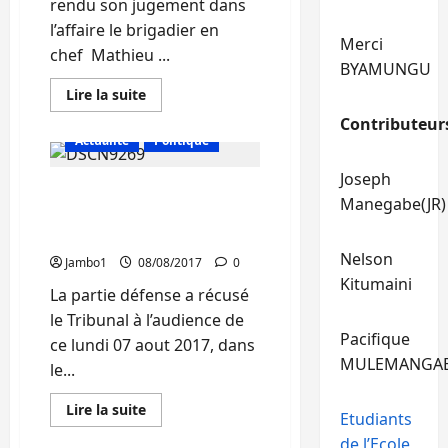
rendu son jugement dans
l’affaire le brigadier en
Merci
chef Mathieu ...
BYAMUNGU
En
Lire la suite
savoir
plus
Contributeur
sur
Actualité
Politique
Bukavu
:
Le
Joseph
Procès contre le policier
policier
Manegabe(JR)
Mathieu
Matthieu : Le Tribunal
Ledja
condamné
récusé
à
Nelson
3ans
Jambo1
08/08/2017
0
de
Kitumaini
prison
La partie défense a récusé
le Tribunal à l’audience de
Pacifique
ce lundi 07 aout 2017, dans
MULEMANGA
le...
En
Lire la suite
Etudiants
savoir
plus
de l’Ecole