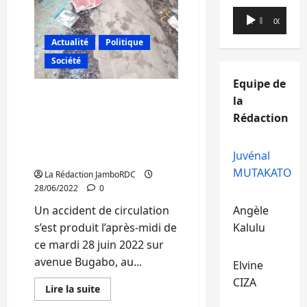
de
Lecteur
rougeole
00:00
00:00
dans
audio
la
Actualité
Politique
commune
de
Société
Kadutu
Equipe de
Bukavu: 9 morts dont 8
la
écoliers du village
Rédaction
d’enfants SOS dans un
accident de circulation
Juvénal
signalé à l’entrée de l’ISDR
MUTAKATO
La Rédaction JamboRDC
28/06/2022
0
Un accident de circulation
Angèle
s’est produit l’après-midi de
Kalulu
ce mardi 28 juin 2022 sur
avenue Bugabo, au...
Elvine
CIZA
En
Lire la suite
savoir