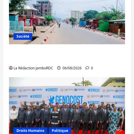
Société
Uvira : une journée de mercredi marquée
par l’appel à la paix
La Rédaction JamboRDC
06/08/2026
0
Droits Humains
Politique