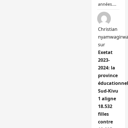
années.…
Christian
nyamwagirw
sur
Exetat
2023-
2024: la
province
éducationnel
Sud-Kivu
1 aligne
18.532
filles
contre