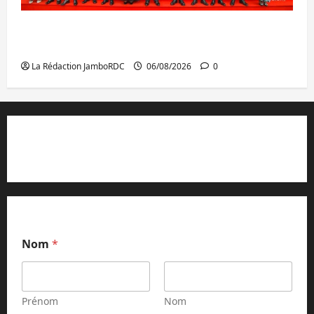
GENOCOST : l’AFC/M23 conteste la
démarche portée par Kinshasa
La Rédaction JamboRDC
06/08/2026
0
Contact et réclamations
Nom
*
Prénom
Nom