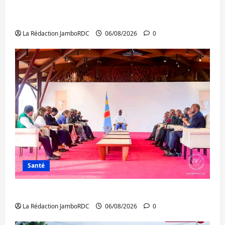
Bukavu : des routes en ruine paralysent la
circulation
La Rédaction JamboRDC
06/08/2026
0
Santé
Ebola : la RDC intensifie la lutte avec l’OMS
La Rédaction JamboRDC
06/08/2026
0