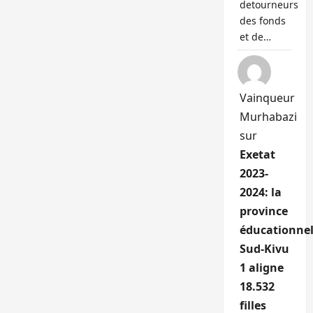
detourneurs
des fonds
et de…
Vainqueur
Murhabazi
sur
Exetat
2023-
2024: la
province
éducationnel
Sud-Kivu
1 aligne
18.532
filles