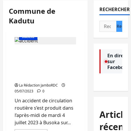
Commune de
RECHERCHER
Kadutu
Rechercher :
Actualité
Politique
Société
Bukavu : Un accident de
En direct
circulation routière
sur
arrache la vie à un garçon
Facebook
d’une dizaine d’années à
Busoka
La Rédaction JamboRDC
05/07/2023
0
Un accident de circulation
routière s’est produit dans
Article
l’après-midi de mardi 4
juillet 2023 à Busoka sur...
récent