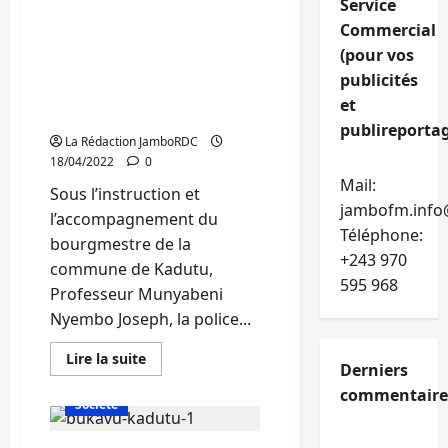
Service
Kadutu : Une bande des
au
quartier
contrefacteurs des
Commercial
Kasali
imprimés de valeur
(pour vos
dénichée par le
publicités
bourgmestre Munyabeni
et
Nyembo
publireportag
La Rédaction JamboRDC
18/04/2022
0
Mail:
Sous l’instruction et
jambofm.info
l’accompagnement du
Téléphone:
bourgmestre de la
+243 970
commune de Kadutu,
595 968
Professeur Munyabeni
Nyembo Joseph, la police...
En
Lire la suite
Derniers
savoir
Actualité
Politique
plus
commentaire
sur
Société
Kadutu
:
Une