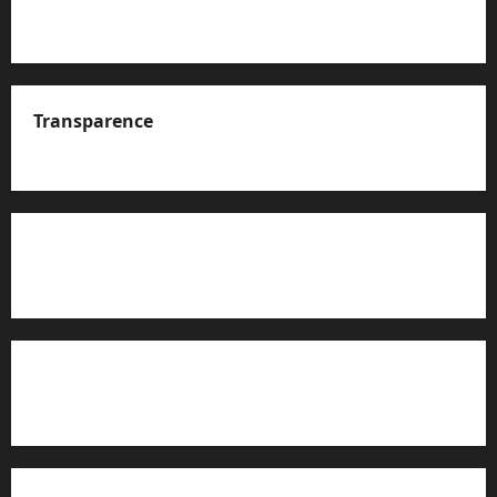
Transparence
A propos de nous
Rapport d’auto-évaluation de transparence (JTI)