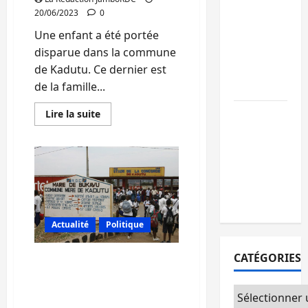
GENOCOST :
20/06/2023
0
l’AFC/M23
Une enfant a été portée
conteste la
disparue dans la commune
démarche
de Kadutu. Ce dernier est
portée par
de la famille...
Kinshasa
En
Ebola : après
Lire la suite
savoir
Bukavu,
plus
sur
l’UNPC-Sud-
Insécurité
à
Kivu équipe
Bukavu:
Une
les médias
enfant
des territoire
portée
disparue
à
Actualité
Politique
Kadutu
CATÉGORIES
Bukavu: la NDSCI alerte
les autorités sanitaires
sur la montée des cas de
Catégories
rougeole dans la