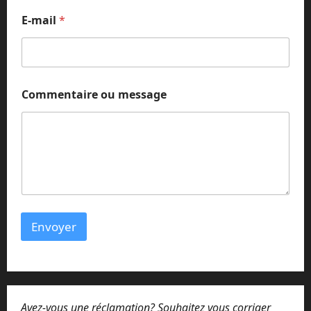
E-mail
*
E
Commentaire ou message
-
m
a
i
l
o
u
E
-
m
Envoyer
a
i
l
Avez-vous une réclamation? Souhaitez vous corriger