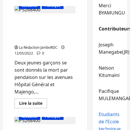
plus
sur
Merci
Actualité
Politique
Bukavu:
9
BYAMUNGU
morts
Bukavu: Deux jeunes
dont
8
garçons se donnent la
Contributeur
écoliers
du
mort par pendaison au
village
quartier Nkafu
d’enfants
Joseph
SOS
La Rédaction JamboRDC
dans
Manegabe(JR)
un
12/05/2022
0
accident
de
Deux jeunes garçons se
circulation
Nelson
signalé
sont donnés la mort par
à
Kitumaini
pendaison sur les avenues
l’entrée
de
Hôpital Général et
l’ISDR
Pacifique
Majengo,...
MULEMANGA
En
Lire la suite
savoir
plus
Etudiants
sur
Actualité
Politique
Bukavu:
de l’Ecole
Deux
jeunes
technique