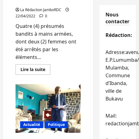
au quartier Kasali
colère
à
La Rédaction JamboRDC
Nkafu
Nous
22/04/2022
0
contacter
Quatre (4) présumés
bandits à mains armées,
Rédaction:
dont deux (2) femmes ont
été arrêtés par les
Adresse:aven
éléments...
E.P.Lumumba/
Mulamba,
En
Lire la suite
savoir
Commune
plus
sur
d’Ibanda,
Bukavu
ville de
:
4
Bukavu
présumés
bandits
armés
arrêtés
Mail:
par
les
redactionjam
Actualité
Politique
éléments
de
la
Police