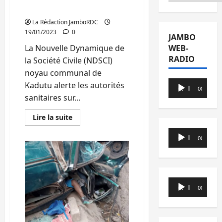
commune de Kadutu
La Rédaction JamboRDC
19/01/2023
0
JAMBO
La Nouvelle Dynamique de
WEB-
RADIO
la Société Civile (NDSCI)
noyau communal de
Lecteur
Kadutu alerte les autorités
00:00
00:00
audio
sanitaires sur...
En
Lire la suite
savoir
plus
Lecteur
sur
00:00
00:00
Bukavu:
audio
la
NDSCI
alerte
les
autorités
Lecteur
sanitaires
00:00
00:00
sur
audio
la
montée
des
cas