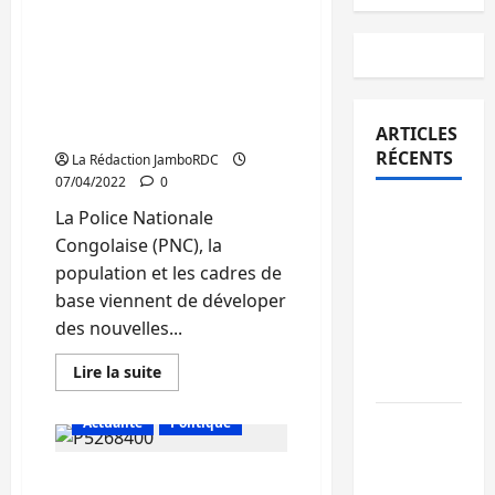
Bukavu: La PNC et la
bande
des
population développent
contrefacteurs
des
des nouvelles stratégies
imprimés
pour juguler l’insécurité
de
valeur
dans la commune de
dénichée
Kadutu
ARTICLES
par
le
RÉCENTS
La Rédaction JamboRDC
bourgmestre
Munyabeni
07/04/2022
0
Nyembo
Bukavu :
La Police Nationale
des
Congolaise (PNC), la
routes en
population et les cadres de
ruine
base viennent de déveloper
paralysent
des nouvelles...
la
En
Lire la suite
circulation
savoir
plus
sur
Ebola : la
Actualité
Politique
Bukavu:
La
RDC
PNC
intensifie
Bukavu : Une fille de 14
et
la