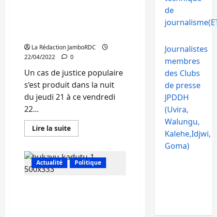
Bukavu : Un présumé
garçons
se
de
voleur tué par la
donnent
journalisme(ET
la
population en colère à
mort
Nkafu
par
pendaison
La Rédaction JamboRDC
Journalistes
au
quartier
22/04/2022
0
membres
Nkafu
Un cas de justice populaire
des Clubs
s’est produit dans la nuit
de presse
du jeudi 21 à ce vendredi
JPDDH
22...
(Uvira,
Walungu,
En
Lire la suite
Kalehe,Idjwi,
savoir
plus
Goma)
sur
Bukavu
:
Actualité
Politique
Un
présumé
voleur
Bukavu : 4 présumés
tué
par
bandits armés arrêtés par
la
les éléments de la Police
population
en