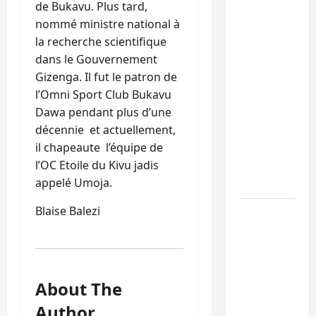
de Bukavu. Plus tard,
Beni :
nommé ministre national à
l’échange
la recherche scientifique
de
dans le Gouvernement
prisonniers
Gizenga. Il fut le patron de
entre
l’Omni Sport Club Bukavu
l’AFC/M23
Dawa pendant plus d’une
et
décennie et actuellement,
Kinshasa
il chapeaute l’équipe de
ne
l’OC Etoile du Kivu jadis
convainc
appelé Umoja.
pas
Blaise Balezi
Processus
de Doha :
15
personnes
remises à
About The
l’AFC/M23
Author