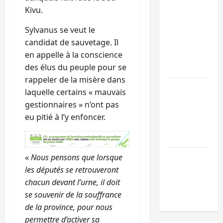
Doha : 15
Kivu.
personnes
Sylvanus se veut le
remises à
candidat de sauvetage. Il
l’AFC/M23
en appelle à la conscience
avec l’appui
des élus du peuple pour se
du CICR
rappeler de la misère dans
Bukavu : des
laquelle certains « mauvais
routes en
gestionnaires » n’ont pas
ruine
eu pitié à l’y enfoncer.
paralysent la
circulation
Ebola : la RD
«
Nous pensons que lorsque
intensifie la
les députés se retrouveront
lutte avec
chacun devant l’urne, il doit
l’OMS
se souvenir de la souffrance
de la province, pour nous
permettre d’activer sa