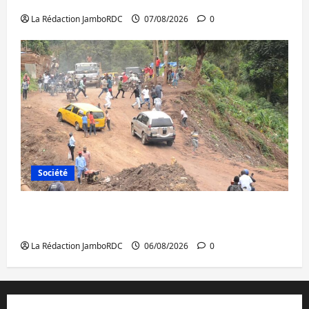
à l’AFC/M23 avec l’appui du CICR
La Rédaction JamboRDC
07/08/2026
0
Société
Bukavu : des routes en ruine paralysent la
circulation
La Rédaction JamboRDC
06/08/2026
0