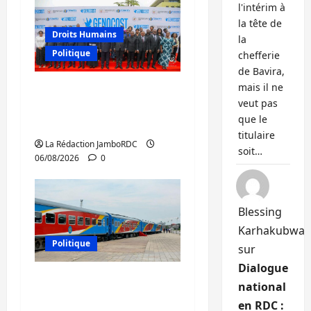
l'intérim à
la tête de
Droits Humains
la
Politique
chefferie
de Bavira,
mais il ne
GENOCOST : l’AFC/M23
veut pas
conteste la démarche
que le
portée par Kinshasa
titulaire
La Rédaction JamboRDC
soit…
06/08/2026
0
Blessing
Karhakubwa
Politique
sur
Dialogue
RDC : le recrutement
national
des mandataires
en RDC :