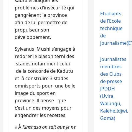
saura éradiquer les
problèmes d’insécurité qui
Etudiants
gangrènent la province
de l’Ecole
afin de lui permettre de
technique
propulseur son
de
développement.
journalisme(ET
Sylvanus Mushi s’engage à
redorer le blason terni des
Journalistes
stades notamment celui
membres
de la concorde de Kadutu
des Clubs
et à construire 3 stades
de presse
omnisports pour une belle
JPDDH
image du sport en
(Uvira,
province. Il pense que
Walungu,
c’est un des moyens pour
Kalehe,Idjwi,
engendrer les recettes
Goma)
«
À
Kinshasa on sait que je ne