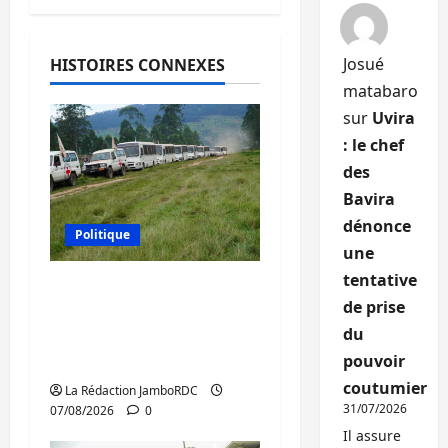
Josué
HISTOIRES CONNEXES
matabaro
sur
Uvira
: le chef
des
Bavira
dénonce
Politique
une
tentative
Processus de Doha : 15
de prise
personnes remises à
du
l’AFC/M23 avec l’appui
pouvoir
du CICR
coutumier
La Rédaction JamboRDC
31/07/2026
07/08/2026
0
Il assure