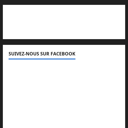
Lisez attentivement notre procédure de
réclamation
SUIVEZ-NOUS SUR FACEBOOK