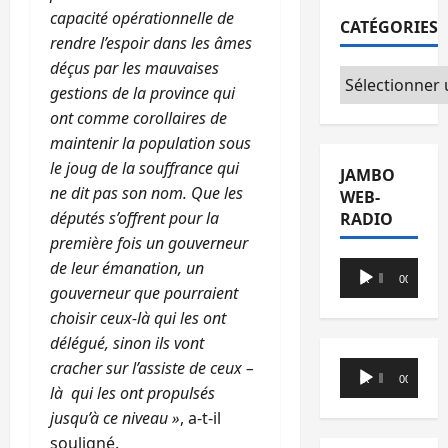
capacité opérationnelle de
CATÉGORIES
rendre l’espoir dans les âmes
déçus par les mauvaises
Catégories
gestions de la province qui
ont comme corollaires de
maintenir la population sous
le joug de la souffrance qui
JAMBO
ne dit pas son nom. Que les
WEB-
députés s’offrent pour la
RADIO
première fois un gouverneur
de leur émanation, un
Lecteur
00:00
00:00
gouverneur que pourraient
audio
choisir ceux-là qui les ont
délégué, sinon ils vont
cracher sur l’assiste de ceux –
Lecteur
00:00
00:00
là qui les ont propulsés
audio
jusqu’à ce niveau »
, a-t-il
souligné.