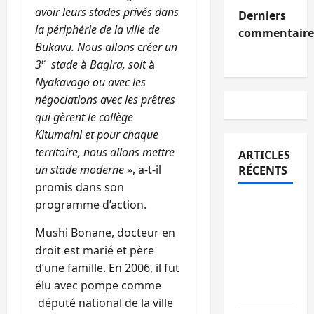
avoir leurs stades privés dans
Derniers
la périphérie de la ville de
commentaire
Bukavu. Nous allons créer un
e
3
stade
à
Bagira, soit
à
Nyakavogo ou avec les
négociations avec les prêtres
qui gèrent le collège
Kitumaini et pour chaque
territoire, nous allons mettre
ARTICLES
un stade moderne
», a-t-il
RÉCENTS
promis dans son
programme d’action.
Sud-Kivu
: l’UNPC
Mushi Bonane, docteur en
maintient
droit est marié et père
l’alerte
d’une famille. En 2006, il fut
contre
élu avec pompe comme
Ebola
député national de la ville