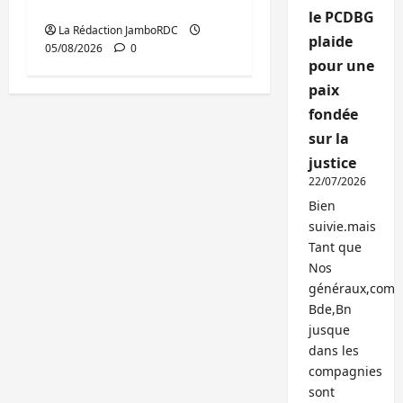
publics est lancé
le PCDBG
La Rédaction JamboRDC
plaide
05/08/2026
0
pour une
paix
fondée
sur la
justice
22/07/2026
Bien
suivie.mais
Tant que
Nos
généraux,com
Bde,Bn
jusque
dans les
compagnies
sont