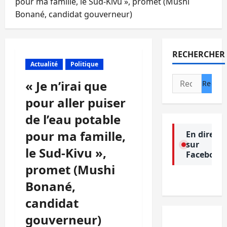
pour ma famille, le Sud-Kivu », promet (Mushi
Bonané, candidat gouverneur)
RECHERCHER
Actualité
Politique
Rechercher :
« Je n’irai que
pour aller puiser
de l’eau potable
pour ma famille,
En direct
sur
le Sud-Kivu »,
Facebook
promet (Mushi
Bonané,
candidat
gouverneur)