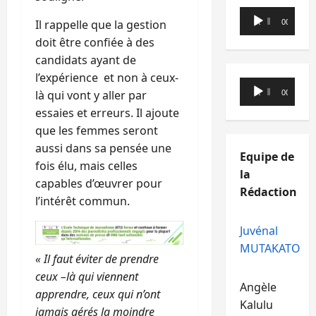
Lecteur
Il rappelle que la gestion
00:00
00:00
audio
doit être confiée à des
candidats ayant de
l’expérience et non à ceux-
Lecteur
là qui vont y aller par
00:00
00:00
audio
essaies et erreurs. Il ajoute
que les femmes seront
aussi dans sa pensée une
Equipe de
fois élu, mais celles
la
capables d’œuvrer pour
Rédaction
l’intérêt commun.
Juvénal
MUTAKATO
« Il faut éviter de prendre
ceux –là qui viennent
Angèle
apprendre, ceux qui n’ont
Kalulu
jamais gérés la moindre