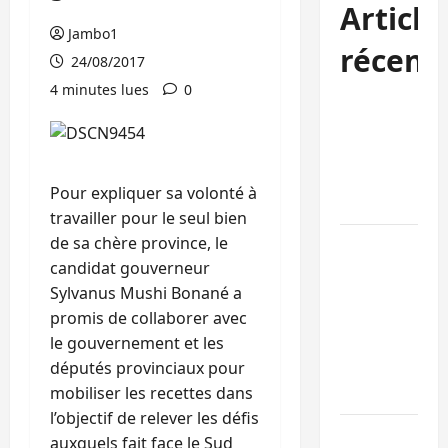
Article
Jambo1
récent
24/08/2017
4 minutes lues
0
Sud-Kivu :
l’UNPC
maintient
l’alerte contr
Pour expliquer sa volonté à
Ebola
travailler pour le seul bien
de sa chère province, le
Beni :
candidat gouverneur
l’échange de
Sylvanus Mushi Bonané a
prisonniers
promis de collaborer avec
entre
le gouvernement et les
l’AFC/M23 et
députés provinciaux pour
Kinshasa ne
mobiliser les recettes dans
convainc pas
l’objectif de relever les défis
Processus de
auxquels fait face le Sud