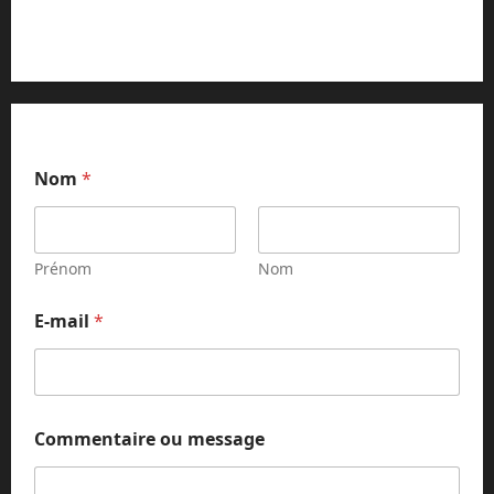
Contact et réclamations
C
Nom
*
o
m
m
e
n
Prénom
Nom
t
a
E-mail
*
i
r
e
*
E
-
Commentaire ou message
m
a