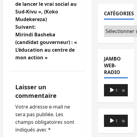
de lancer le vrai social au
v
Sud-Kivu », (Koko
CATÉGORIES
i
Mudekereza)
Suivant:
Catégories
g
Mirindi Basheka
(candidat gouverneur) : «
a
L’éducation au centre de
t
mon action »
JAMBO
WEB-
i
RADIO
o
Laisser un
Lecteur
00:00
00:00
commentaire
audio
n
Votre adresse e-mail ne
d
sera pas publiée.
Les
Lecteur
’
champs obligatoires sont
00:00
00:00
audio
indiqués avec
*