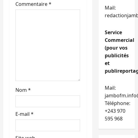
’
Commentaire
*
Mail:
a
redactionjam
r
Service
t
Commercial
(pour vos
i
publicités
et
c
publireportag
l
Mail:
Nom
*
e
jambofm.info
Téléphone:
+243 970
E-mail
*
595 968
Site web