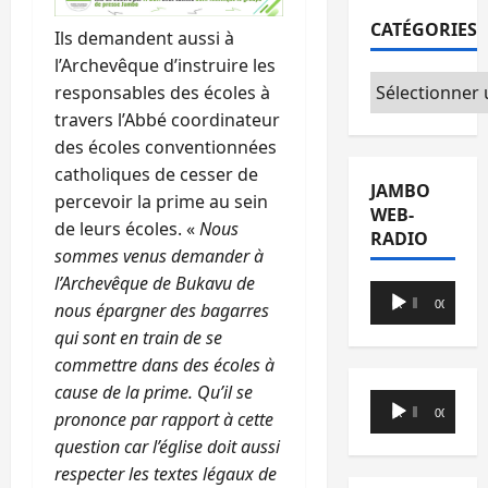
CATÉGORIES
Ils demandent aussi à
l’Archevêque d’instruire les
Catégories
responsables des écoles à
travers l’Abbé coordinateur
des écoles conventionnées
catholiques de cesser de
JAMBO
percevoir la prime au sein
WEB-
de leurs écoles. «
Nous
RADIO
sommes venus demander à
l’Archevêque de Bukavu de
Lecteur
00:00
00:00
nous épargner des bagarres
audio
qui sont en train de se
commettre dans des écoles à
cause de la prime. Qu’il se
Lecteur
00:00
00:00
prononce par rapport à cette
audio
question car l’église doit aussi
respecter les textes légaux de