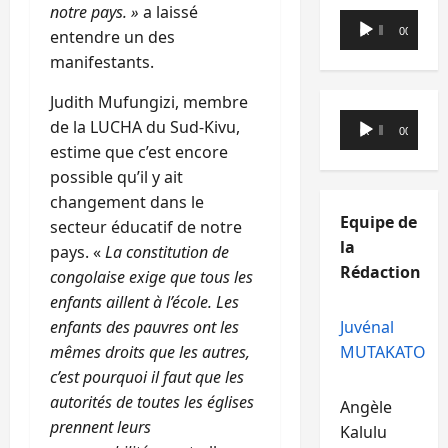
notre pays. »
a laissé
Lecteur
00:00
00:00
entendre un des
audio
manifestants.
Judith Mufungizi, membre
Lecteur
de la LUCHA du Sud-Kivu,
00:00
00:00
audio
estime que c’est encore
possible qu’il y ait
changement dans le
Equipe de
secteur éducatif de notre
la
pays. «
La constitution de
Rédaction
congolaise exige que tous les
enfants aillent à l’école. Les
Juvénal
enfants des pauvres ont les
MUTAKATO
mêmes droits que les autres,
c’est pourquoi il faut que les
autorités de toutes les églises
Angèle
prennent leurs
Kalulu