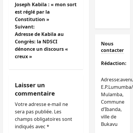
Joseph Kabila : « mon sort
a
est réglé par la
Constitution »
v
Suivant:
i
Adresse de Kabila au
Congrès: la NDSCI
Nous
g
dénonce un discours «
contacter
creux »
a
Rédaction:
t
Adresse:aven
i
Laisser un
E.P.Lumumba/
commentaire
Mulamba,
o
Commune
Votre adresse e-mail ne
n
d’Ibanda,
sera pas publiée.
Les
ville de
champs obligatoires sont
d
Bukavu
indiqués avec
*