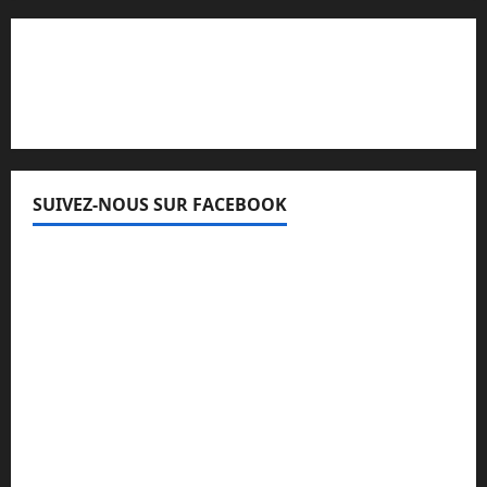
Lisez attentivement notre procédure de
réclamation
SUIVEZ-NOUS SUR FACEBOOK