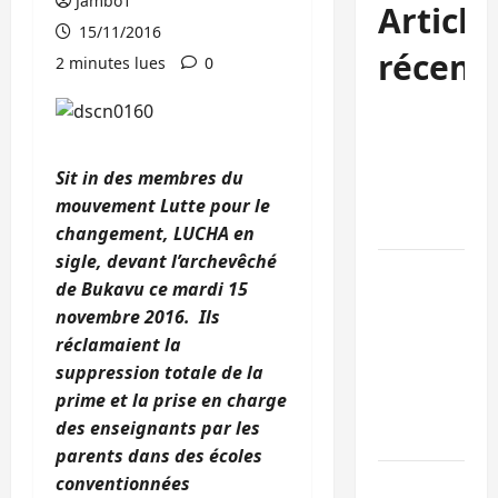
Jambo1
Article
15/11/2016
récent
2 minutes lues
0
Sud-Kivu :
l’UNPC
maintient
Sit in des membres du
l’alerte contr
mouvement Lutte pour le
Ebola
changement, LUCHA en
sigle, devant l’archevêché
Beni :
de Bukavu ce mardi 15
l’échange de
novembre 2016. Ils
prisonniers
réclamaient la
entre
suppression totale de la
l’AFC/M23 et
prime et la prise en charge
Kinshasa ne
des enseignants par les
convainc pas
parents dans des écoles
Processus de
conventionnées