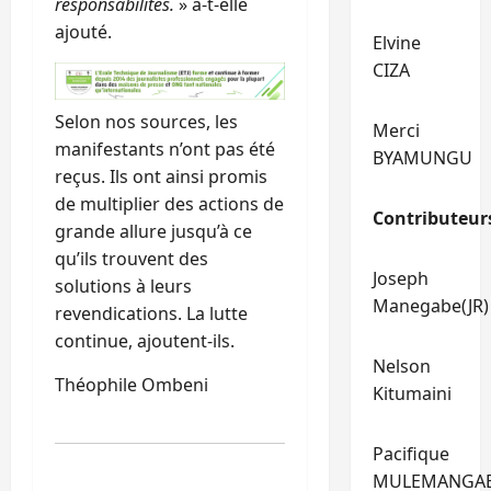
responsabilités.
» a-t-elle
ajouté.
Elvine
CIZA
Selon nos sources, les
Merci
manifestants n’ont pas été
BYAMUNGU
reçus. Ils ont ainsi promis
de multiplier des actions de
Contributeur
grande allure jusqu’à ce
qu’ils trouvent des
Joseph
solutions à leurs
Manegabe(JR)
revendications. La lutte
continue, ajoutent-ils.
Nelson
Théophile Ombeni
Kitumaini
Pacifique
MULEMANGA