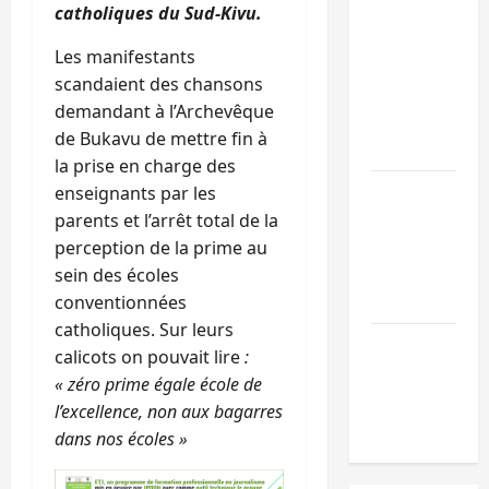
Doha : 15
catholiques du Sud-Kivu.
personnes
Les manifestants
remises à
scandaient des chansons
l’AFC/M23
demandant à l’Archevêque
avec l’appui
de Bukavu de mettre fin à
du CICR
la prise en charge des
Bukavu : des
enseignants par les
routes en
parents et l’arrêt total de la
ruine
perception de la prime au
paralysent la
sein des écoles
circulation
conventionnées
catholiques. Sur leurs
Ebola : la RD
calicots on pouvait lire
:
intensifie la
«
zéro prime égale école de
lutte avec
l’excellence, non aux bagarres
l’OMS
dans nos écoles »