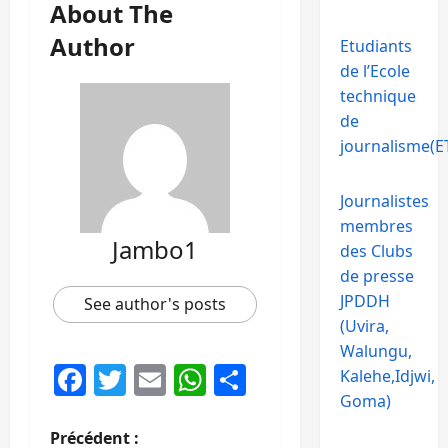
About The
Author
Etudiants
de l’Ecole
technique
de
journalisme(ET
Journalistes
membres
Jambo1
des Clubs
de presse
JPDDH
See author's posts
(Uvira,
Walungu,
Facebook
Twitter
Email
WhatsApp
Partager
Kalehe,Idjwi,
Goma)
N
Précédent :