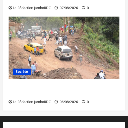
à l’AFC/M23 avec l’appui du CICR
La Rédaction JamboRDC
07/08/2026
0
Société
Bukavu : des routes en ruine paralysent la
circulation
La Rédaction JamboRDC
06/08/2026
0