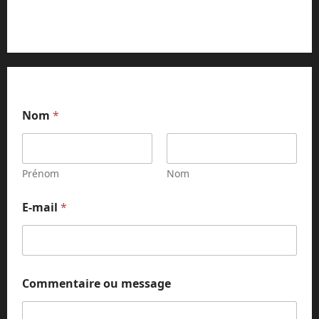
Contact et réclamations
Nom
*
Prénom
Nom
m
E-mail
*
e
s
s
a
g
e
Commentaire ou message
N
o
m