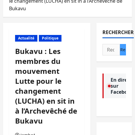
le changement (LUCHA) en sit in à l’Archevêché de
Bukavu
RECHERCHER
Actualité
Politique
Rechercher :
Bukavu : Les
membres du
mouvement
Lutte pour le
En direct
sur
changement
Facebook
(LUCHA) en sit in
à l’Archevêché de
Bukavu