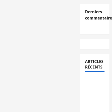
Derniers
commentaire
ARTICLES
RÉCENTS
Kinshasa
confirme
la
libération
de 15
personnes