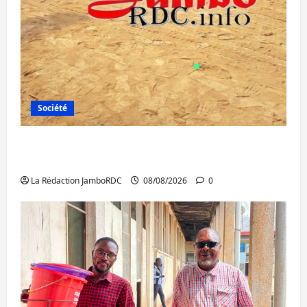
Société
Bagira : une ambulance renversée à Ciriri,
la NDSCI dénonce l’état de la route
La Rédaction JamboRDC
08/08/2026
0