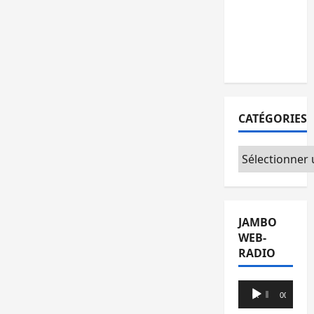
l’AFC/M23
avec
l’appui du
CICR
CATÉGORIES
Catégories
JAMBO
WEB-
RADIO
Lecteur
00:00
00:00
audio