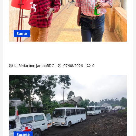
Santé
Sud-Kivu : l’UNPC maintient l’alerte contre
Ebola
La Rédaction JamboRDC
07/08/2026
0
Société