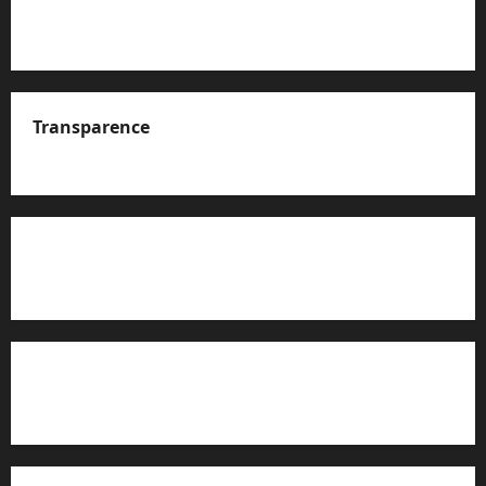
Transparence
A propos de nous
Rapport d’auto-évaluation de transparence (JTI)