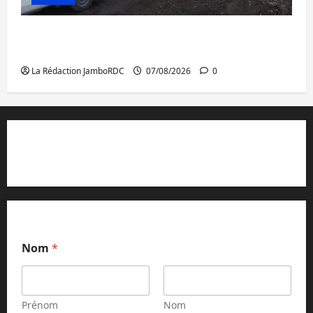
Beni : l’échange de prisonniers entre
l’AFC/M23 et Kinshasa ne convainc pas
La Rédaction JamboRDC
07/08/2026
0
Contact et réclamations
Nom
*
Prénom
Nom