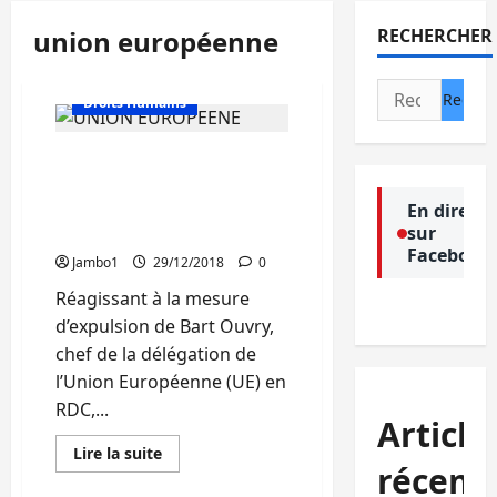
union européenne
RECHERCHER
Actualité
Culture
Rechercher :
Droits Humains
Rdc : Des Ong congolaises
s’opposent à l’expulsion
du chef de la délégation
En direct
sur
de l’U.E
Facebook
Jambo1
29/12/2018
0
Réagissant à la mesure
d’expulsion de Bart Ouvry,
chef de la délégation de
l’Union Européenne (UE) en
RDC,...
Article
En
Lire la suite
savoir
récent
Actualité
plus