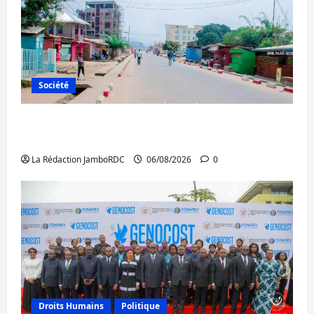
Société
Uvira : une journée de mercredi marquée
par l’appel à la paix
La Rédaction JamboRDC
06/08/2026
0
Droits Humains
Politique