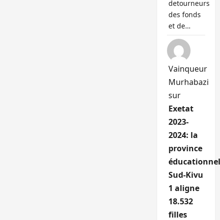
detourneurs
des fonds
et de…
Vainqueur
Murhabazi
sur
Exetat
2023-
2024: la
province
éducationnel
Sud-Kivu
1 aligne
18.532
filles