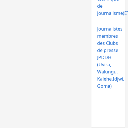
de
journalisme(ET
Journalistes
membres
des Clubs
de presse
JPDDH
(Uvira,
Walungu,
Kalehe,Idjwi,
Goma)