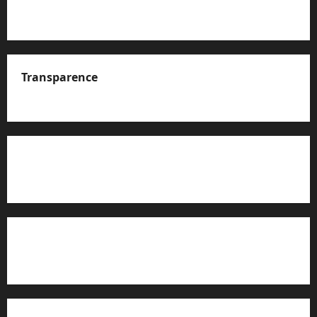
Transparence
A propos de nous
Rapport d’auto-évaluation de transparence (JTI)