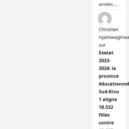
années.…
Christian
nyamwagirw
sur
Exetat
2023-
2024: la
province
éducationnel
Sud-Kivu
1 aligne
18.532
filles
contre