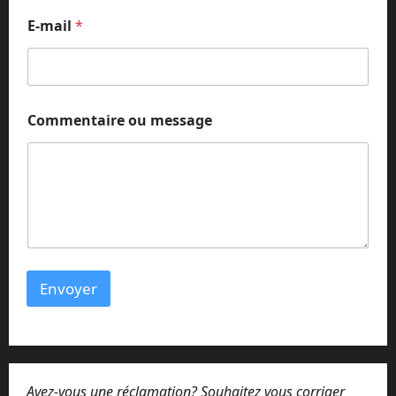
E-mail
*
m
Commentaire ou message
e
s
s
a
g
e
E
-
m
a
Envoyer
i
l
o
u
Avez-vous une réclamation? Souhaitez vous corriger