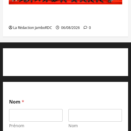
GENOCOST : l’AFC/M23 conteste la
démarche portée par Kinshasa
La Rédaction JamboRDC
06/08/2026
0
Contact et réclamations
Nom
*
Prénom
Nom