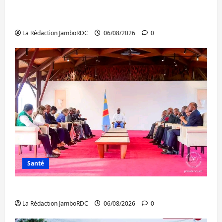
Bukavu : des routes en ruine paralysent la
circulation
La Rédaction JamboRDC
06/08/2026
0
Santé
Ebola : la RDC intensifie la lutte avec l’OMS
La Rédaction JamboRDC
06/08/2026
0