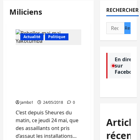
Miliciens
RECHERCHER
Rechercher :
Actualité
Politique
Urgent : Des installations
En direct
de Banro mining
sur
sabotées, des véhicules
Facebook
incendiés et des
personnes emportées par
des assaillants à Namoya
(Maniema)
Jambo1
24/05/2018
0
C’est depuis 5heures du
Article
matin, ce jeudi 24 mai, que
des assaillants ont pris
récent
d’assaut les installations...