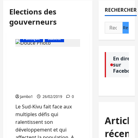
Elections des
RECHERCHER
gouverneurs
Rechercher :
Actualité
Culture
Politique
Société
Election du Gouverneur :
En direct
« Nous avons besoin d’un
sur
gouverneur qui connait la
Facebook
réalité et les problèmes
du Sud-Kivu », Douce
Namwezi
Jambo1
26/02/2019
0
Le Sud-Kivu fait face aux
multiples défis qui
Article
ralentissent son
développement et qui
récent
affectent la population. A...