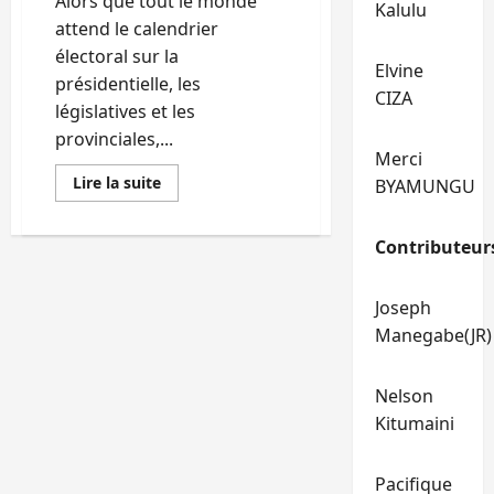
Alors que tout le monde
vice-
Kalulu
gouverneur
attend le calendrier
électoral sur la
Elvine
présidentielle, les
CIZA
législatives et les
provinciales,...
Merci
En
Lire la suite
BYAMUNGU
savoir
plus
sur
CENI
Contributeur
:
Corneille
Nangaa
publie
Joseph
un
Manegabe(JR)
calendrier
électoral
que
personne
Nelson
n’attend
Kitumaini
Pacifique