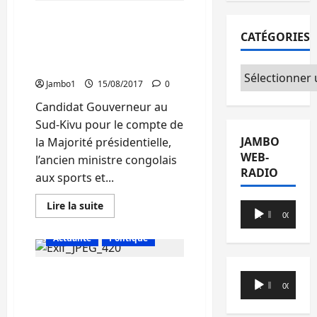
Gouverneurs
Sud-Kivu, élections des
:
la
gouverneurs : Claude
CATÉGORIES
candidature
de
Nyamugabo candidat
Claude
indésirable
Nyamugabo
Catégories
visée
Jambo1
15/08/2017
0
par
la
Candidat Gouverneur au
Fédération
de
Sud-Kivu pour le compte de
la
société
JAMBO
la Majorité présidentielle,
civile
WEB-
du
l’ancien ministre congolais
Sud
RADIO
aux sports et...
Kivu.
En
Lire la suite
Lecteur
savoir
00:00
00:00
plus
audio
sur
Actualité
Politique
Sud-
Kivu,
élections
Sud Kivu : Sept
des
Lecteur
gouverneurs
00:00
00:00
candidatures retenues
:
audio
Claude
provisoirement aux
Nyamugabo