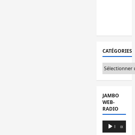
l’AFC/M23
avec
l’appui du
CICR
CATÉGORIES
Catégories
JAMBO
WEB-
RADIO
Lecteur
00:00
00:00
audio