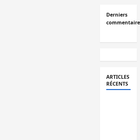
Derniers
commentaire
ARTICLES
RÉCENTS
Kinshasa
confirme
la
libération
de 15
personnes