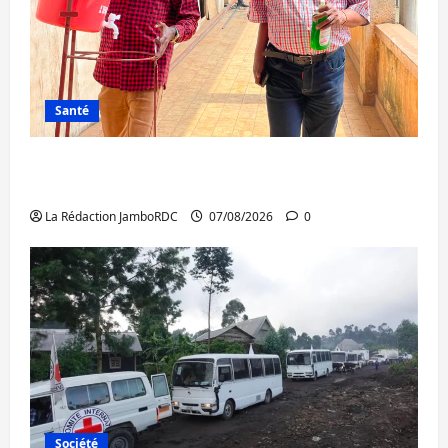
Santé
Sud-Kivu : l’UNPC maintient l’alerte contre
Ebola
La Rédaction JamboRDC
07/08/2026
0
Société