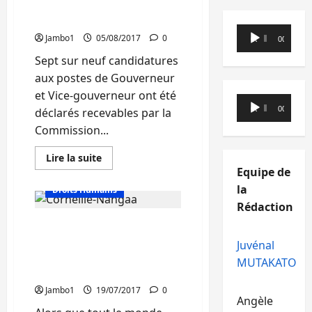
élections de gouverneur
candidat
indésirable
et vice-gouverneur
Lecteur
Jambo1
05/08/2017
0
00:00
00:00
audio
Sept sur neuf candidatures
aux postes de Gouverneur
et Vice-gouverneur ont été
Lecteur
00:00
00:00
déclarés recevables par la
audio
Commission...
En
Lire la suite
savoir
Equipe de
Actualité
plus
sur
la
Droits Humains
Sud
Kivu
Rédaction
:
CENI : Corneille Nangaa
Sept
candidatures
publie un calendrier
Juvénal
retenues
provisoirement
électoral que personne
MUTAKATO
aux
n’attend
élections
de
Jambo1
19/07/2017
0
gouverneur
Angèle
et