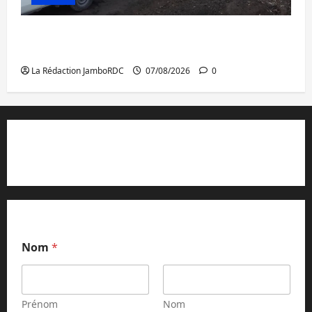
Beni : l’échange de prisonniers entre
l’AFC/M23 et Kinshasa ne convainc pas
La Rédaction JamboRDC
07/08/2026
0
Contact et réclamations
Nom
*
Prénom
Nom