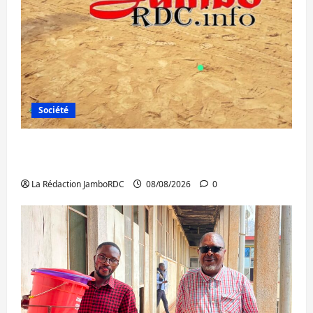
Société
Bagira : une ambulance renversée à Ciriri,
la NDSCI dénonce l’état de la route
La Rédaction JamboRDC
08/08/2026
0