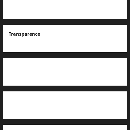
Transparence
A propos de nous
Rapport d’auto-évaluation de transparence (JTI)