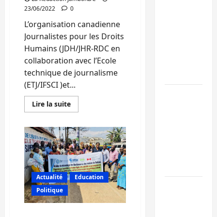
23/06/2022
0
Kinshasa
L’organisation canadienne
confirme la
Journalistes pour les Droits
libération de
Humains (JDH/JHR-RDC en
15 personnes
collaboration avec l’Ecole
affiliées à
technique de journalisme
l’AFC/M23
(ETJ/IFSCI )et...
Bagira : une
En
Lire la suite
ambulance
savoir
plus
renversée à
sur
Ciriri, la
Sud-
Kivu
NDSCI
:
Des
dénonce l’éta
responsables
des
de la route
médias
Actualité
Education
renouvellent
l’engagement
Sud-Kivu :
Politique
d’intégrer
l’UNPC
la
politique
maintient
genre
Sud-Kivu : JDH réunit les