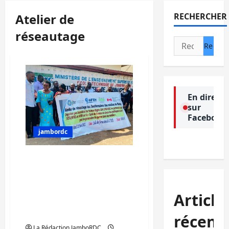
Atelier de
RECHERCHER
réseautage
Rechercher :
En direct
sur
Facebook
jambordc
Sud-Kivu : Des
responsables des médias
renouvellent
l’engagement d’intégrer
Article
la politique genre dans
leurs maisons de presse
récent
La Rédaction JamboRDC