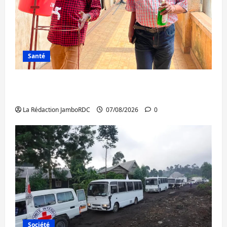
Santé
Sud-Kivu : l’UNPC maintient l’alerte contre
Ebola
La Rédaction JamboRDC
07/08/2026
0
Société