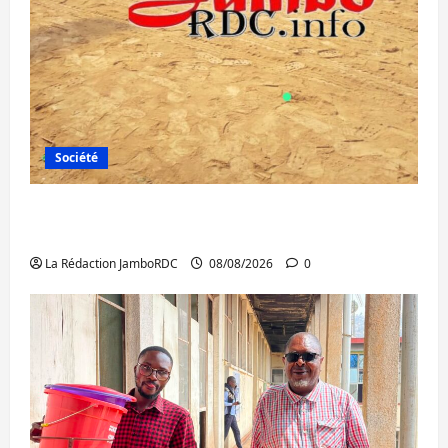
Société
Bagira : une ambulance renversée à Ciriri,
la NDSCI dénonce l’état de la route
La Rédaction JamboRDC
08/08/2026
0