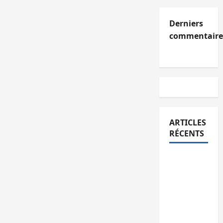
Derniers
commentaire
ARTICLES
RÉCENTS
Kinshasa
confirme
la
libération
de 15
personnes