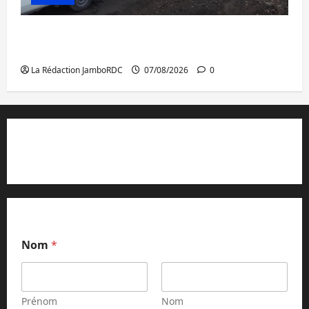
Beni : l’échange de prisonniers entre
l’AFC/M23 et Kinshasa ne convainc pas
La Rédaction JamboRDC
07/08/2026
0
Contact et réclamations
Nom
*
Prénom
Nom