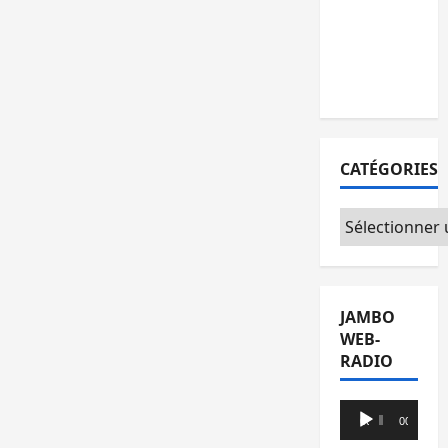
l’AFC/M23
avec
l’appui du
CICR
CATÉGORIES
Catégories
JAMBO
WEB-
RADIO
Lecteur
00:00
00:00
audio