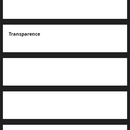
Transparence
A propos de nous
Rapport d’auto-évaluation de transparence (JTI)