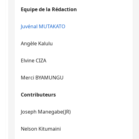
diminuer
haut/bas
Equipe de la Rédaction
le
pour
volume.
augmenter
ou
Juvénal MUTAKATO
diminuer
le
Angèle Kalulu
volume.
Elvine CIZA
Merci BYAMUNGU
Contributeurs
Joseph Manegabe(JR)
Nelson Kitumaini