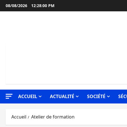
Aller
08/08/2026
12:28:01 PM
au
contenu
ACCUEIL
ACTUALITÉ
SOCIÉTÉ
SÉC
Accueil
Atelier de formation