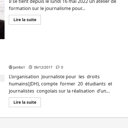
Il se tient dépuis le lundi 16 mai 2022 un atelier de
formation sur le journalisme pour...
En
Lire la suite
savoir
plus
sur
Sud-
Kivu
:
Les
journalistes
RDC : JDH lance un appel à candidature pour un
appelés
à
atelier de réalisation de documentaire
contribuer
dans
Jambo1
06/12/2017
0
la
construction
L’organisation Journaliste pour les droits
de
la
humains(JDH), compte former 20 étudiants et
paix
journalistes congolais sur la réalisation d’un...
dans
l’Est
de
En
Lire la suite
la
savoir
RDC
plus
à
sur
travers
RDC
le
:
journalisme
JDH
d’investigation