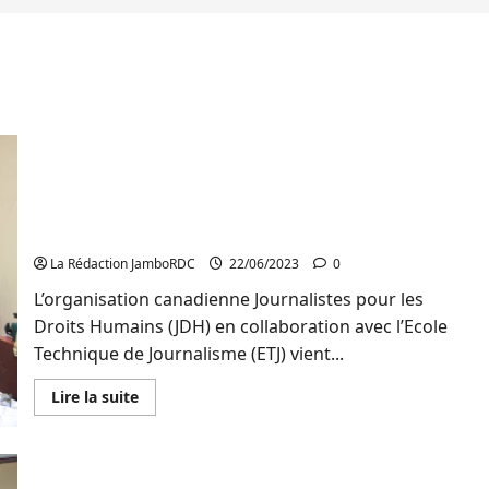
Bukavu: 30 journalistes formés par JDH sur la
réalisation du documentaire vidéo sur les droits
des femmes et filles s’engagent à capitaliser les
connaissances acquises
La Rédaction JamboRDC
22/06/2023
0
L’organisation canadienne Journalistes pour les
Droits Humains (JDH) en collaboration avec l’Ecole
Technique de Journalisme (ETJ) vient...
En
Lire la suite
savoir
plus
sur
Bukavu:
30
journalistes