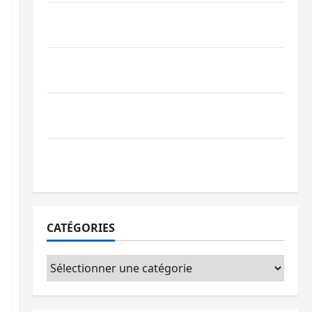
Bagira : une ambulance renversée à Ciriri,
la NDSCI dénonce l’état de la route
Sud-Kivu : l’UNPC maintient l’alerte contre
Ebola
Beni : l’échange de prisonniers entre
l’AFC/M23 et Kinshasa ne convainc pas
Processus de Doha : 15 personnes remises
à l’AFC/M23 avec l’appui du CICR
CATÉGORIES
Catégories