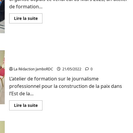
documentaire
vidéo
de formation...
sur
les
droits
En
Lire la suite
de
savoir
l’homme
plus
et
sur
particulièrement
Bukavu
ceux
:
des
AFEM
femmes
forme
Sud-Kivu: Une trentaine des journalistes
et
des
filles
s’engagent à contribuer dans la construction de la
femmes
journalistes
paix dans l’Est de la RDC à travers leur métier
sur
la
La Rédaction JamboRDC
21/05/2022
0
couverture
des
L’atelier de formation sur le journalisme
élections
professionnel pour la construction de la paix dans
l’Est de la...
En
Lire la suite
savoir
plus
sur
Sud-
Kivu:
Une