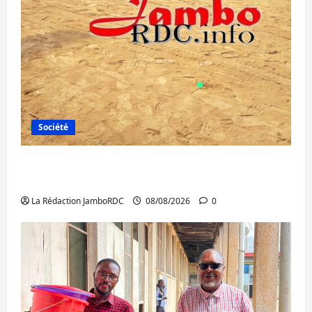
Société
Bagira : une ambulance renversée à Ciriri,
la NDSCI dénonce l’état de la route
La Rédaction JamboRDC
08/08/2026
0