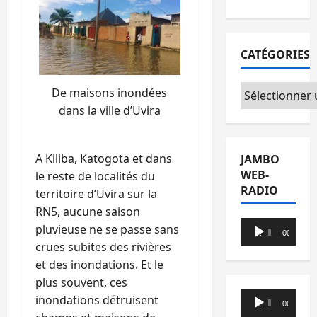
CATÉGORIES
Catégories
De maisons inondées
dans la ville d’Uvira
A Kiliba, Katogota et dans
JAMBO
WEB-
le reste de localités du
RADIO
territoire d’Uvira sur la
RN5, aucune saison
Lecteur
pluvieuse ne se passe sans
00:00
00:00
audio
crues subites des rivières
et des inondations. Et le
plus souvent, ces
Lecteur
inondations détruisent
00:00
00:00
audio