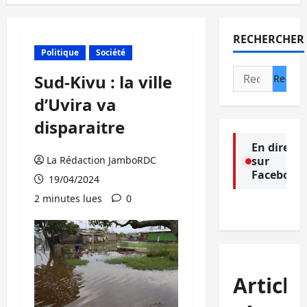
RECHERCHER
Politique
Société
Rechercher :
Sud-Kivu : la ville
d’Uvira va
disparaitre
En direct
La Rédaction JamboRDC
sur
Facebook
19/04/2024
2 minutes lues
0
Article