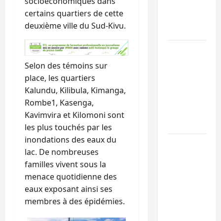
socioéconomiques dans
maintient
certains quartiers de cette
l’alerte contr
deuxième ville du Sud-Kivu.
Ebola
Beni :
l’échange de
Selon des témoins sur
prisonniers
place, les quartiers
entre
Kalundu, Kilibula, Kimanga,
l’AFC/M23 et
Rombe1, Kasenga,
Kinshasa ne
Kavimvira et Kilomoni sont
convainc pas
les plus touchés par les
inondations des eaux du
Processus de
lac. De nombreuses
Doha : 15
familles vivent sous la
personnes
menace quotidienne des
remises à
eaux exposant ainsi ses
l’AFC/M23
membres à des épidémies.
avec l’appui
du CICR