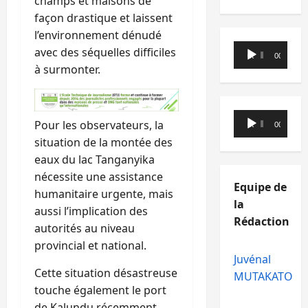
champs et maisons de
façon drastique et laissent
l’environnement dénudé
Lecteur
avec des séquelles difficiles
00:00
00:00
audio
à surmonter.
Lecteur
Pour les observateurs, la
00:00
00:00
audio
situation de la montée des
eaux du lac Tanganyika
nécessite une assistance
Equipe de
humanitaire urgente, mais
la
aussi l’implication des
Rédaction
autorités au niveau
provincial et national.
Juvénal
Cette situation désastreuse
MUTAKATO
touche également le port
de Kalundu récemment