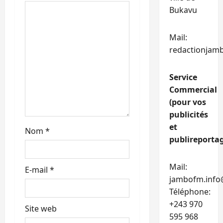
a
Bukavu
r
Mail:
t
redactionjam
i
Service
Commercial
c
(pour vos
l
publicités
et
Nom
*
e
publireportag
Mail:
E-mail
*
jambofm.info
Téléphone:
+243 970
Site web
595 968