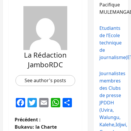
Pacifique
MULEMANGA
Etudiants
de l’Ecole
technique
de
La Rédaction
journalisme(ET
JamboRDC
Journalistes
See author's posts
membres
des Clubs
de presse
Facebook
Twitter
Email
WhatsApp
Partager
JPDDH
(Uvira,
Walungu,
N
Précédent :
Kalehe,Idjwi,
Bukavu: la Charte