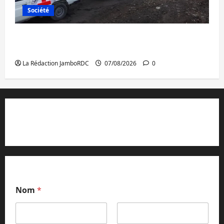
Société
Beni : l’échange de prisonniers entre
l’AFC/M23 et Kinshasa ne convainc pas
La Rédaction JamboRDC
07/08/2026
0
Contact et réclamations
Nom
*