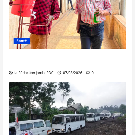
Santé
Sud-Kivu : l’UNPC maintient l’alerte contre
Ebola
La Rédaction JamboRDC
07/08/2026
0