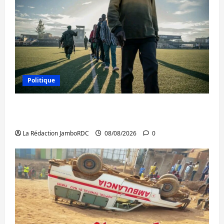
Politique
Kinshasa confirme la libération de 15
personnes affiliées à l’AFC/M23
La Rédaction JamboRDC
08/08/2026
0