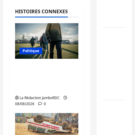
personnes
HISTOIRES CONNEXES
affiliées à
l’AFC/M23
Bagira :
une
ambulance
Politique
renversée
à Ciriri, la
Kinshasa confirme la
NDSCI
libération de 15
dénonce
personnes affiliées à
l’état de
l’AFC/M23
la route
La Rédaction JamboRDC
08/08/2026
0
Sud-Kivu
: l’UNPC
maintient
l’alerte