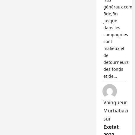
généraux,com
Bde,Bn
jusque
dans les
compagnies
sont
mafieux et
de
detourneurs
des fonds
et de…
Vainqueur
Murhabazi
sur
Exetat