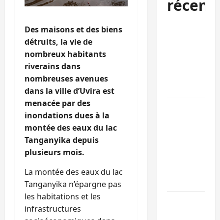
récent
Kinshasa
Des maisons et des biens
confirme la
détruits, la vie de
libération de
nombreux habitants
15 personnes
riverains dans
affiliées à
nombreuses avenues
l’AFC/M23
dans la ville d’Uvira est
menacée par des
Bagira : une
inondations dues à la
ambulance
montée des eaux du lac
renversée à
Tanganyika depuis
Ciriri, la
plusieurs mois.
NDSCI
dénonce l’éta
La montée des eaux du lac
de la route
Tanganyika n’épargne pas
les habitations et les
Sud-Kivu :
infrastructures
l’UNPC