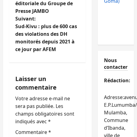
a
Goma)
éditoriale du Groupe de
Presse JAMBO
v
Suivant:
i
Sud-Kivu : plus de 600 cas
des violations des DH
g
monitorés depuis 2021 à
ce jour par AFEM
a
Nous
t
contacter
i
Laisser un
Rédaction:
commentaire
o
Adresse:aven
Votre adresse e-mail ne
n
E.P.Lumumba/
sera pas publiée.
Les
Mulamba,
champs obligatoires sont
d
Commune
indiqués avec
*
d’Ibanda,
’
Commentaire
*
ville de