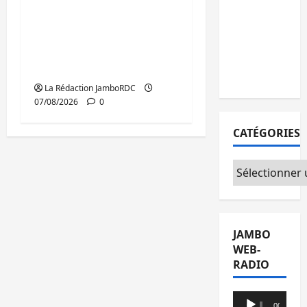
remises à
Beni : l’échange de
l’AFC/M23
prisonniers entre
avec
l’AFC/M23 et Kinshasa
l’appui du
ne convainc pas
CICR
La Rédaction JamboRDC
07/08/2026
0
CATÉGORIES
Catégories
JAMBO
WEB-
RADIO
Lecteur
00:00
00:00