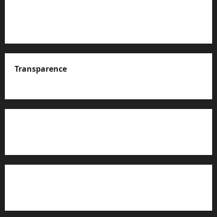
Transparence
A propos de nous
Rapport d’auto-évaluation de transparence (JTI)