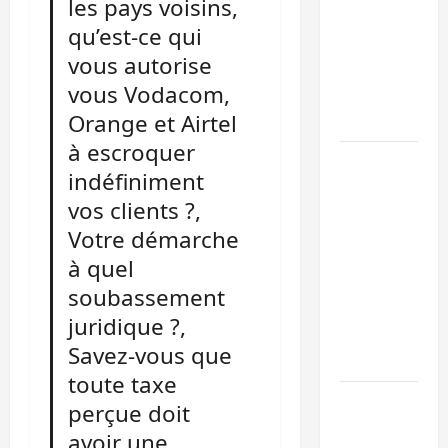
les pays voisins,
libération
qu’est-ce qui
de 15
vous autorise
personnes
vous Vodacom,
affiliées à
Orange et Airtel
l’AFC/M23
à escroquer
Bagira :
indéfiniment
une
vos clients ?,
ambulance
Votre démarche
renversée
à Ciriri, la
à quel
NDSCI
soubassement
dénonce
juridique ?,
l’état de
Savez-vous que
la route
toute taxe
Sud-Kivu
perçue doit
: l’UNPC
avoir une