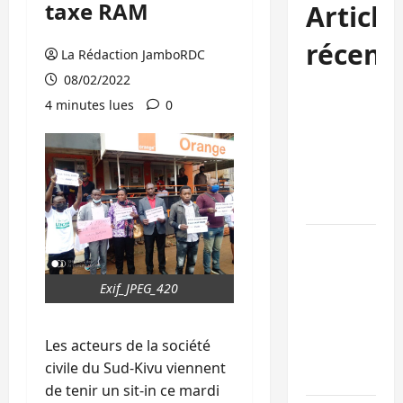
taxe RAM
Article
récent
La Rédaction JamboRDC
08/02/2022
Kinshasa
4 minutes lues
0
confirme la
libération de
15 personnes
affiliées à
l’AFC/M23
Bagira : une
ambulance
renversée à
Exif_JPEG_420
Ciriri, la
NDSCI
Les acteurs de la société
dénonce l’éta
civile du Sud-Kivu viennent
de la route
de tenir un sit-in ce mardi