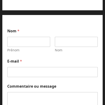
Nom
*
Prénom
Nom
E
E-mail
*
-
m
a
i
l
N
Commentaire ou message
o
m
C
o