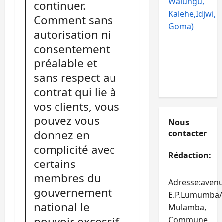
Walungu,
continuer.
Kalehe,Idjwi,
Comment sans
Goma)
autorisation ni
consentement
préalable et
sans respect au
contrat qui lie à
vos clients, vous
pouvez vous
Nous
donnez en
contacter
complicité avec
Rédaction:
certains
membres du
Adresse:aven
gouvernement
E.P.Lumumba/
national le
Mulamba,
pouvoir excessif
Commune