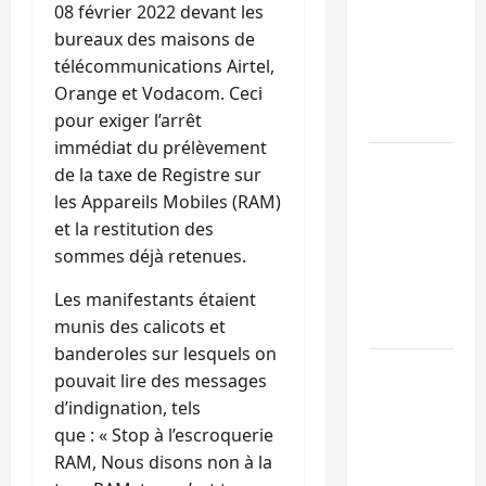
Sud-Kivu :
08 février 2022 devant les
l’UNPC
bureaux des maisons de
maintient
télécommunications Airtel,
l’alerte contr
Orange et Vodacom. Ceci
Ebola
pour exiger l’arrêt
immédiat du prélèvement
Beni :
de la taxe de Registre sur
l’échange de
les Appareils Mobiles (RAM)
prisonniers
et la restitution des
entre
sommes déjà retenues.
l’AFC/M23 et
Kinshasa ne
Les manifestants étaient
convainc pas
munis des calicots et
banderoles sur lesquels on
Processus de
pouvait lire des messages
Doha : 15
d’indignation, tels
personnes
que : « Stop à l’escroquerie
remises à
RAM, Nous disons non à la
l’AFC/M23