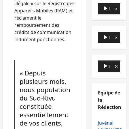
illégale » sur le Registre des
Lecteur
00:00
00:00
Appareils Mobiles (RAM) et
audio
réclament le
remboursement des
crédits de communication
Lecteur
00:00
00:00
indument ponctionnés.
audio
Lecteur
00:00
00:00
audio
« Depuis
plusieurs mois,
nous population
Equipe de
du Sud-Kivu
la
constituée
Rédaction
essentiellement
de vos clients,
Juvénal