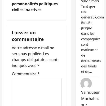
t
suivie.mais
personnalités politiques
Tant que
i
civiles inactives
Nos
généraux,com
o
Bde,Bn
n
jusque
Laisser un
dans les
d
commentaire
compagnies
sont
’
Votre adresse e-mail ne
mafieux et
sera pas publiée.
Les
de
a
champs obligatoires sont
detourneurs
indiqués avec
*
des fonds
r
et de…
Commentaire
*
t
i
Vainqueur
c
Murhabazi
sur