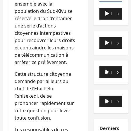
ensemble avec la
Lecteur
population du Sud-Kivu se
00:00
00:00
audio
réserve le droit d’entamer
une série d’actions
citoyennes intempestives
Lecteur
pour recouvrer leurs droits
00:00
00:00
audio
et contraindre les maisons
de télécommunication à
arrêter ce prélèvement.
Lecteur
00:00
00:00
Cette structure citoyenne
audio
demande par ailleurs au
chef de l’Etat Félix
Tshisekedi, de se
Lecteur
00:00
00:00
prononcer rapidement sur
audio
cette question pour lever
toute confusion.
Derniers
Les responsables de ces