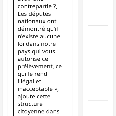
maintient
contrepartie ?,
l’alerte
Les députés
contre
nationaux ont
Ebola
démontré qu’il
Beni :
n’existe aucune
l’échange
loi dans notre
de
pays qui vous
prisonniers
entre
autorise ce
l’AFC/M23
prélèvement, ce
et
qui le rend
Kinshasa
illégal et
ne
inacceptable »,
convainc
ajoute cette
pas
structure
Processus
citoyenne dans
de Doha :