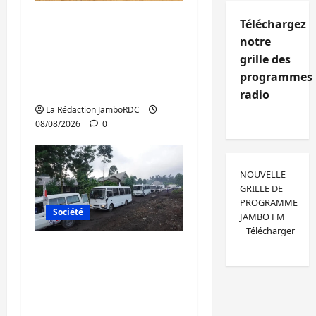
Bagira : une
Téléchargez
ambulance renversée
notre
à Ciriri, la NDSCI
grille des
dénonce l’état de la
programmes
route
radio
La Rédaction JamboRDC
08/08/2026
0
NOUVELLE
GRILLE DE
PROGRAMME
Société
JAMBO FM
Télécharger
Beni : l’échange de
prisonniers entre
l’AFC/M23 et Kinshasa
ne convainc pas