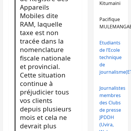
Kitumaini
Appareils
Mobiles dite
Pacifique
RAM, laquelle
MULEMANGA
taxe est non
tracée dans la
Etudiants
nomenclature
de l’Ecole
fiscale nationale
technique
de
et provincial.
journalisme(ET
Cette situation
continue à
Journalistes
préjudicier tous
membres
vos clients
des Clubs
depuis plusieurs
de presse
mois et cela ne
JPDDH
(Uvira,
devrait plus