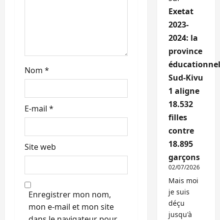
l
Exetat
e
2023-
2024: la
province
éducationnel
Nom
*
Sud-Kivu
1 aligne
18.532
E-mail
*
filles
contre
18.895
Site web
garçons
02/07/2026
Mais moi
je suis
Enregistrer mon nom,
déçu
mon e-mail et mon site
jusqu'à
dans le navigateur pour