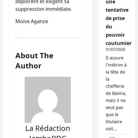
déplorent et exigent sa
une
suppression immédiate.
tentative
de prise
Moise Aganze
du
pouvoir
coutumier
31/07/2026
About The
Il assure
Author
l'intérim à
la tête de
la
chefferie
de Bavira,
mais il ne
veut pas
que le
titulaire
La Rédaction
soit…