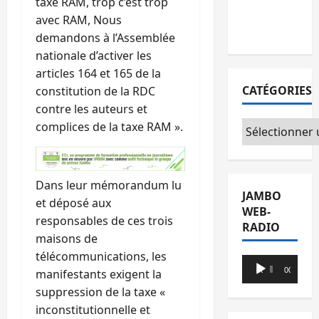
taxe RAM, trop c’est trop
avec l’appui
avec RAM, Nous
du CICR
demandons à l’Assemblée
nationale d’activer les
articles 164 et 165 de la
CATÉGORIES
constitution de la RDC
contre les auteurs et
Catégories
complices de la taxe RAM ».
Dans leur mémorandum lu
JAMBO
et déposé aux
WEB-
responsables de ces trois
RADIO
maisons de
télécommunications, les
Lecteur
00:00
00:00
manifestants exigent la
audio
suppression de la taxe «
inconstitutionnelle et