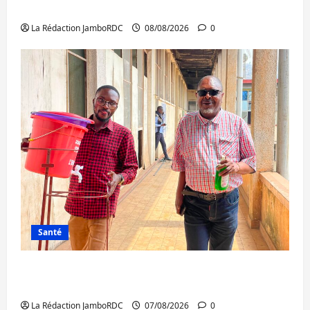
la NDSCI dénonce l’état de la route
La Rédaction JamboRDC
08/08/2026
0
Santé
Sud-Kivu : l’UNPC maintient l’alerte contre
Ebola
La Rédaction JamboRDC
07/08/2026
0