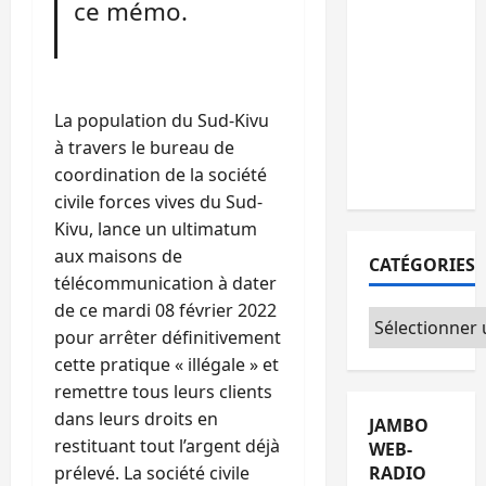
ce mémo.
15
personnes
remises à
l’AFC/M23
avec
La population du Sud-Kivu
l’appui du
à travers le bureau de
CICR
coordination de la société
civile forces vives du Sud-
Kivu, lance un ultimatum
aux maisons de
CATÉGORIES
télécommunication à dater
de ce mardi 08 février 2022
Catégories
pour arrêter définitivement
cette pratique « illégale » et
remettre tous leurs clients
dans leurs droits en
JAMBO
restituant tout l’argent déjà
WEB-
RADIO
prélevé. La société civile