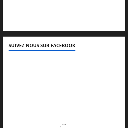
Lisez attentivement notre procédure de
réclamation
SUIVEZ-NOUS SUR FACEBOOK