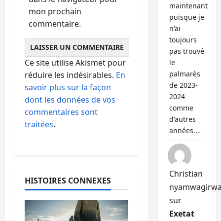
maintenant
mon prochain
puisque je
commentaire.
n'ai
toujours
pas trouvé
Ce site utilise Akismet pour
le
palmarès
réduire les indésirables.
En
de 2023-
savoir plus sur la façon
2024
dont les données de vos
comme
commentaires sont
d'autres
traitées
.
années.…
Christian
HISTOIRES CONNEXES
nyamwagirw
sur
Exetat