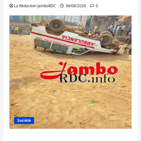
La Rédaction JamboRDC
08/08/2026
0
Société
Bagira : une ambulance renversée à Ciriri,