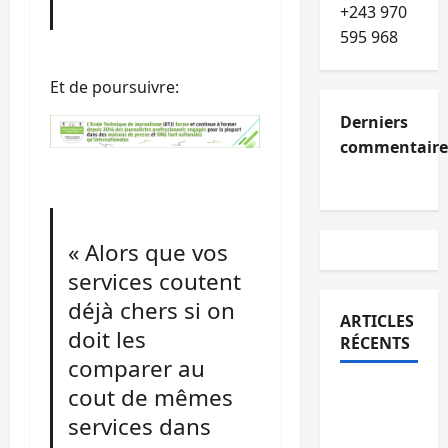
+243 970
595 968
Et de poursuivre:
Derniers
commentaire
« Alors que vos
services coutent
déjà chers si on
ARTICLES
doit les
RÉCENTS
comparer au
cout de mêmes
Kinshasa
confirme
services dans
la