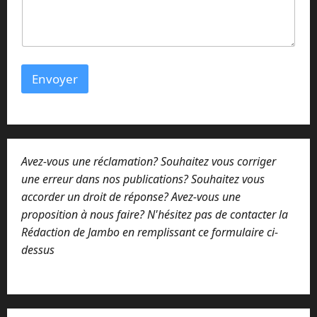
m
m
e
n
t
a
Envoyer
i
r
e
Avez-vous une réclamation? Souhaitez vous corriger
une erreur dans nos publications? Souhaitez vous
accorder un droit de réponse? Avez-vous une
proposition à nous faire? N'hésitez pas de contacter la
Rédaction de Jambo en remplissant ce formulaire ci-
dessus