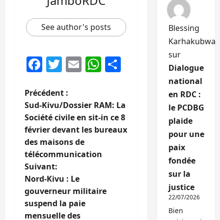
JamboRDC
See author's posts
Blessing
Karhakubwa
sur
Facebook
Twitter
Email
WhatsApp
Partager
Dialogue
national
N
Précédent :
en RDC :
Sud-Kivu/Dossier RAM: La
le PCDBG
a
Société civile en sit-in ce 8
plaide
février devant les bureaux
v
pour une
des maisons de
paix
i
télécommunication
fondée
Suivant:
sur la
g
Nord-Kivu : Le
justice
gouverneur militaire
a
22/07/2026
suspend la paie
Bien
mensuelle des