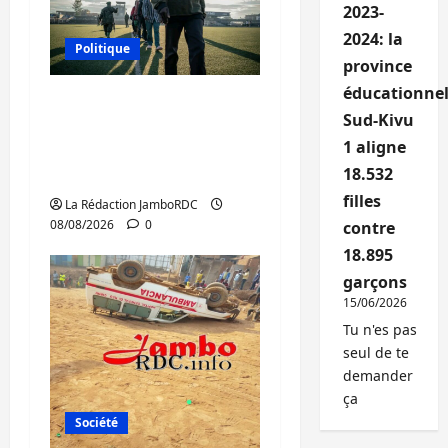
2023-
2024: la
Politique
province
éducationnel
Kinshasa confirme la
Sud-Kivu
libération de 15
1 aligne
personnes affiliées à
18.532
l’AFC/M23
filles
La Rédaction JamboRDC
08/08/2026
0
contre
18.895
garçons
15/06/2026
Tu n'es pas
seul de te
demander
ça
Société