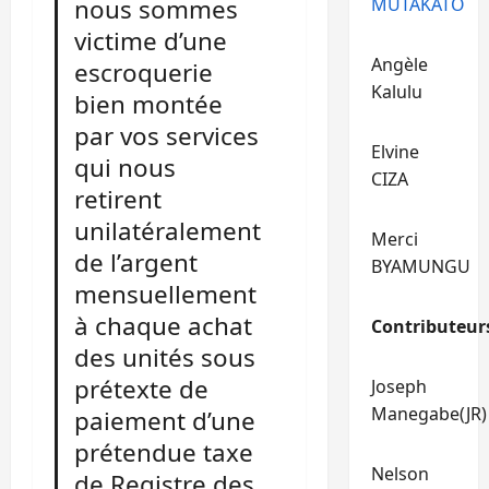
MUTAKATO
nous sommes
victime d’une
Angèle
escroquerie
Kalulu
bien montée
par vos services
Elvine
qui nous
CIZA
retirent
unilatéralement
Merci
de l’argent
BYAMUNGU
mensuellement
à chaque achat
Contributeur
des unités sous
prétexte de
Joseph
Manegabe(JR)
paiement d’une
prétendue taxe
Nelson
de Registre des