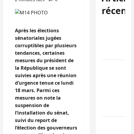
récent
Sud-Kivu :
Après les élections
l’UNPC
sénatoriales jugées
maintient
corruptibles par plusieurs
l’alerte contr
tendances, certaines
Ebola
mesures du président de
Beni :
la République se sont
l’échange de
suivies après une réunion
prisonniers
d’urgence tenue ce lundi
entre
18 mars. Parmi ces
l’AFC/M23 et
mesures on note la
Kinshasa ne
suspension de
convainc pas
l’installation du sénat,
suivi du report de
Processus de
l’élection des gouverneurs
Doha : 15