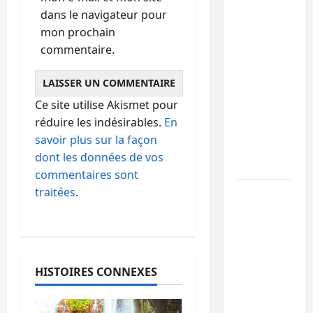
l’échange
dans le navigateur pour
de
mon prochain
prisonniers
commentaire.
entre
l’AFC/M23
et
Ce site utilise Akismet pour
Kinshasa
réduire les indésirables.
En
ne
savoir plus sur la façon
convainc
dont les données de vos
pas
commentaires sont
traitées
.
Processus
de Doha :
15
personnes
remises à
HISTOIRES CONNEXES
l’AFC/M23
avec