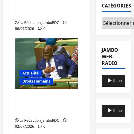
CATÉGORIES
en consultations à
Bujumbura
Catégories
La Rédaction JamboRDC
06/07/2026
0
JAMBO
WEB-
RADIO
Actualité
Lecteur
Droits Humains
00:00
00:00
audio
RDC : un mois de
présidence au Conseil
Lecteur
de sécurité de l’ONU
00:00
00:00
audio
La Rédaction JamboRDC
02/07/2026
0