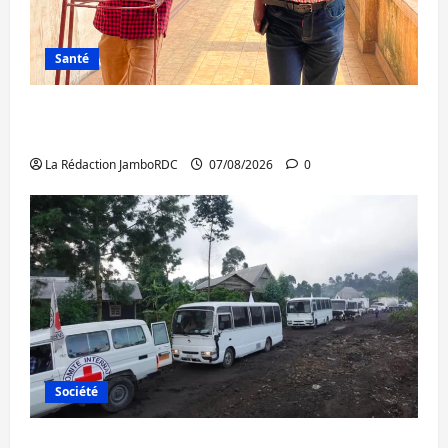
Santé
Sud-Kivu : l’UNPC maintient l’alerte contre
Ebola
La Rédaction JamboRDC
07/08/2026
0
Société
Beni : l’échange de prisonniers entre