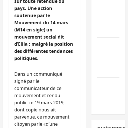
sur toute l’étendue du
personnes
pays. Une action
remises à
soutenue par le
l’AFC/M23
Mouvement du 14 mars
avec l’appui
(M14 en sigle) un
du CICR
mouvement social dit
Bukavu : des
d’Elila ; malgré la position
routes en
des différentes tendances
ruine
politiques.
paralysent la
circulation
Dans un communiqué
signé par le
Ebola : la RD
communicateur de ce
intensifie la
mouvement et rendu
lutte avec
public ce 19 mars 2019,
l’OMS
dont copie nous ait
parvenue, ce mouvement
citoyen parle «d’une