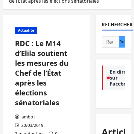
de l’État après les élections sénatoriales
RECHERCHER
Actualité
Rechercher :
RDC : Le M14
d’Elila soutient
les mesures du
Chef de l’État
En direct
sur
après les
Facebook
élections
sénatoriales
Jambo1
20/03/2019
Article
2 minutes lues
0