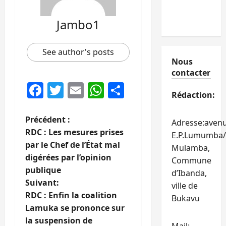
Jambo1
See author's posts
Nous
contacter
Facebook
Twitter
Email
WhatsApp
Partager
Rédaction:
N
Précédent :
Adresse:aven
RDC : Les mesures prises
E.P.Lumumba/
a
par le Chef de l’État mal
Mulamba,
digérées par l’opinion
Commune
v
publique
d’Ibanda,
i
Suivant:
ville de
RDC : Enfin la coalition
Bukavu
g
Lamuka se prononce sur
la suspension de