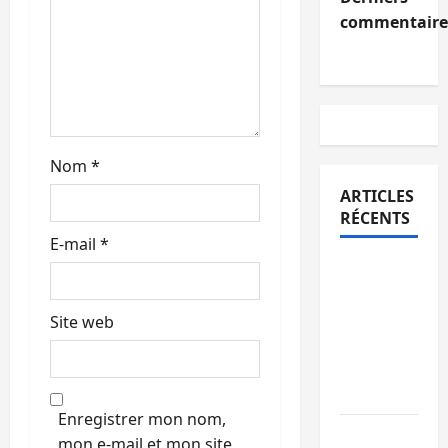
c
commentaire
l
e
Nom
*
ARTICLES
RÉCENTS
E-mail
*
Sud-Kivu
: l’UNPC
maintient
Site web
l’alerte
contre
Ebola
Enregistrer mon nom,
Beni :
mon e-mail et mon site