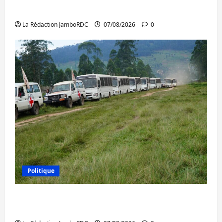
l’AFC/M23 et Kinshasa ne convainc pas
La Rédaction JamboRDC
07/08/2026
0
Politique
Processus de Doha : 15 personnes remises
à l’AFC/M23 avec l’appui du CICR