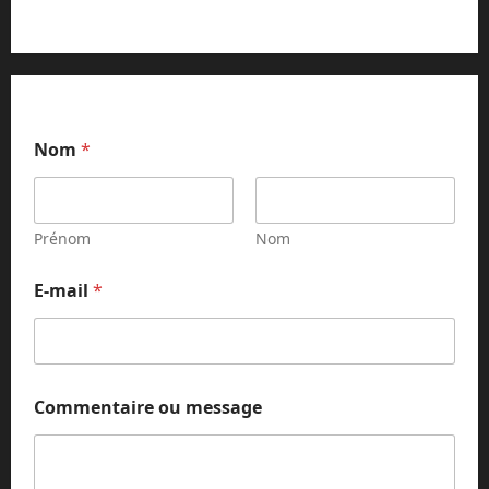
*
Nom
*
E
-
m
a
i
Prénom
Nom
l
m
E-mail
*
e
s
s
a
g
e
Commentaire ou message