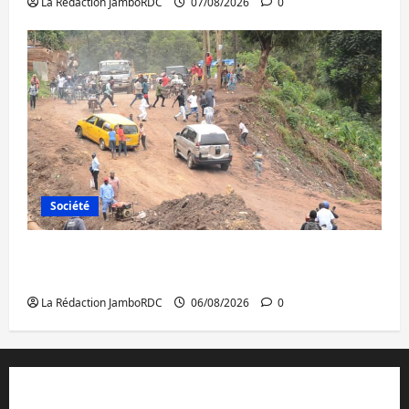
La Rédaction JamboRDC
07/08/2026
0
Société
Bukavu : des routes en ruine paralysent la
circulation
La Rédaction JamboRDC
06/08/2026
0
Contact et réclamations