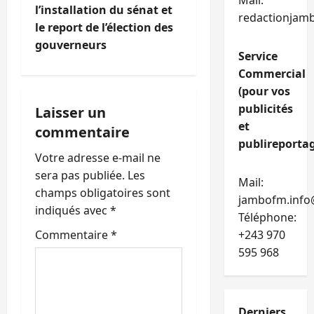
a
Mail:
l’installation du sénat et
redactionjam
t
le report de l’élection des
gouverneurs
Service
i
Commercial
o
(pour vos
publicités
Laisser un
n
et
commentaire
publireportag
d
Votre adresse e-mail ne
’
sera pas publiée.
Les
Mail:
champs obligatoires sont
jambofm.info
a
indiqués avec
*
Téléphone:
r
Commentaire
*
+243 970
595 968
t
i
Derniers