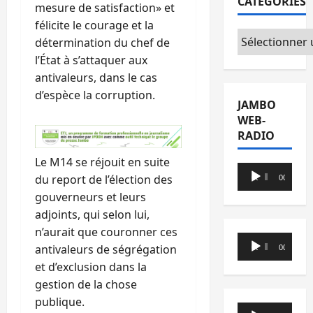
CATÉGORIES
mesure de satisfaction» et
félicite le courage et la
Catégories
détermination du chef de
l’État à s’attaquer aux
antivaleurs, dans le cas
d’espèce la corruption.
JAMBO
WEB-
RADIO
Le M14 se réjouit en suite
Lecteur
du report de l’élection des
00:00
00:00
audio
gouverneurs et leurs
adjoints, qui selon lui,
n’aurait que couronner ces
Lecteur
antivaleurs de ségrégation
00:00
00:00
audio
et d’exclusion dans la
gestion de la chose
publique.
Lecteur