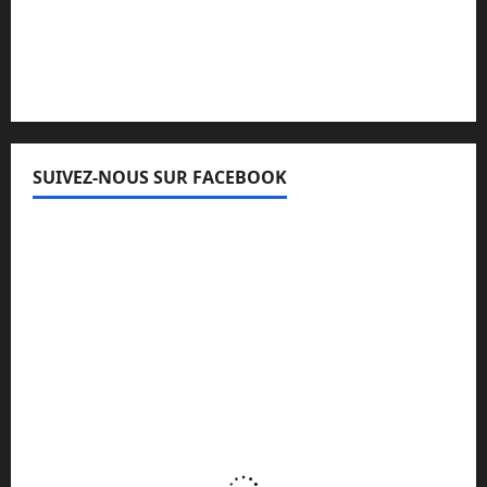
Lisez attentivement notre procédure de
réclamation
SUIVEZ-NOUS SUR FACEBOOK