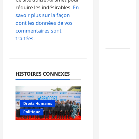
Ebola : la
réduire les indésirables.
En
RDC
savoir plus sur la façon
intensifie
dont les données de vos
la lutte
commentaires sont
avec
traitées
.
l’OMS
Uvira :
une
journée
HISTOIRES CONNEXES
de
mercredi
marquée
par
Droits Humains
l’appel à
Politique
la paix
GENOCOST : l’AFC/M23
GENOCOST
conteste la démarche
: