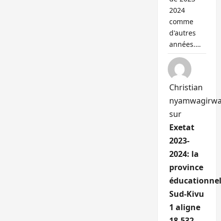
2024
comme
d'autres
années.…
Christian
nyamwagirw
sur
Exetat
2023-
2024: la
province
éducationnel
Sud-Kivu
1 aligne
18.532