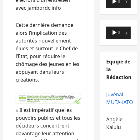
elle, lors d’un entretien
00:00
00:00
audio
avec jambordc.info
Cette dernière demande
Lecteur
alors l’implication des
00:00
00:00
audio
autorités nouvellement
élues et surtout le Chef de
l’Etat, pour réduire le
Equipe de
chômage des jeunes en les
la
appuyant dans leurs
Rédaction
créations.
Juvénal
MUTAKATO
« Il est impératif que les
pouvoirs publics et tous les
Angèle
décideurs concentrent
Kalulu
davantage leur attention