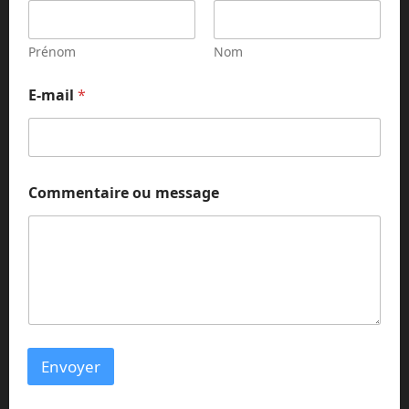
s
a
g
Prénom
Nom
e
*
E-mail
*
*
Commentaire ou message
Envoyer