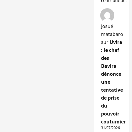
contribution.
Josué
matabaro
sur
Uvira
: le chef
des
Bavira
dénonce
une
tentative
de prise
du
pouvoir
coutumier
31/07/2026