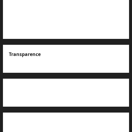
Transparence
A propos de nous
Rapport d’auto-évaluation de transparence (JTI)