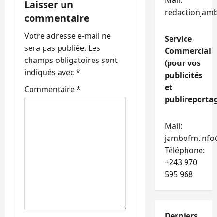
o
Mail:
Laisser un
redactionjam
commentaire
n
Votre adresse e-mail ne
Service
d
sera pas publiée.
Les
Commercial
’
champs obligatoires sont
(pour vos
indiqués avec
*
publicités
a
et
Commentaire
*
publireportag
r
t
Mail:
jambofm.info
i
Téléphone:
c
+243 970
595 968
l
e
Derniers