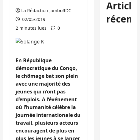
Article
La Rédaction JamboRDC
récent
02/05/2019
2 minutes lues
0
Bukavu : des
routes en
ruine
paralysent la
En République
circulation
démocratique du Congo,
le chômage bat son plein
Ebola : la RD
avec une majorité des
intensifie la
jeunes qui n’ont pas
lutte avec
d’emplois. A l’événement
l’OMS
où l’humanité célèbre la
Uvira : une
journée internationale du
journée de
travail, plusieurs acteurs
mercredi
encouragent de plus en
marquée par
plus les jeunes à se lancer