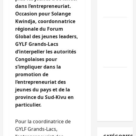
l’appel à la
dans l’entrepreneuriat.
paix
Occasion pour Solange
Kwindja, coordonnatrice
GENOCOST :
régionale du Forum
l’AFC/M23
Global des jeunes leaders,
conteste la
GYLF Grands-Lacs
démarche
d’interpeller les autorités
portée par
Congolaises pour
Kinshasa
s’impliquer dans la
Ebola : après
promotion de
Bukavu,
l’entrepreneuriat des
l’UNPC-Sud-
jeunes du pays et de la
Kivu équipe
province du Sud-Kivu en
les médias
particulier.
des territoire
Pour la coordinatrice de
GYLF Grands-Lacs,