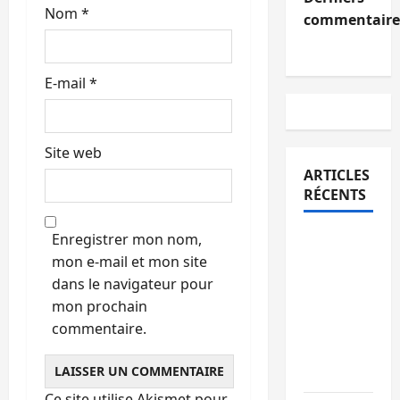
Nom
*
commentaire
E-mail
*
Site web
ARTICLES
RÉCENTS
Enregistrer mon nom,
Bukavu :
mon e-mail et mon site
des
dans le navigateur pour
routes en
mon prochain
ruine
commentaire.
paralysent
la
circulation
Ce site utilise Akismet pour