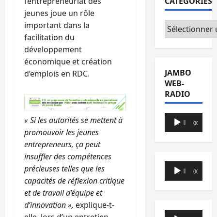
l’entrepreneuriat des
CATÉGORIES
jeunes joue un rôle
important dans la
Catégories
facilitation du
développement
économique et création
JAMBO
d’emplois en RDC.
WEB-
RADIO
Lecteur
« Si les autorités se mettent à
00:00
00:00
audio
promouvoir les jeunes
entrepreneurs, ça peut
insuffler des compétences
Lecteur
précieuses telles que les
00:00
00:00
audio
capacités de réflexion critique
et de travail d’équipe et
d’innovation »,
explique-t-
Lecteur