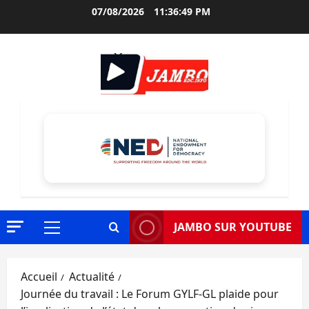
Aller
07/08/2026
11:36:50 PM
au
contenu
JAMBO SUR YOUTUBE
Menu
principal
Accueil
Actualité
Journée du travail : Le Forum GYLF-GL plaide pour