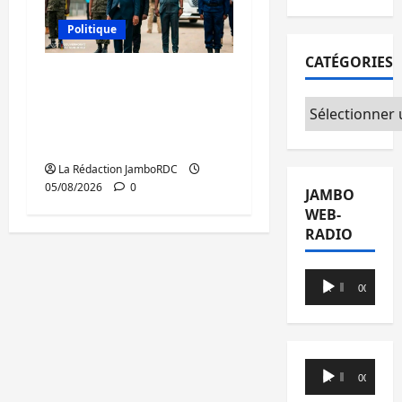
Politique
CATÉGORIES
Sud-Kivu : de retour à
Uvira, Purusi relance
Catégories
les priorités
sécuritaires
La Rédaction JamboRDC
05/08/2026
0
JAMBO
WEB-
RADIO
Lecteur
00:00
00:00
audio
Lecteur
00:00
00:00
audio