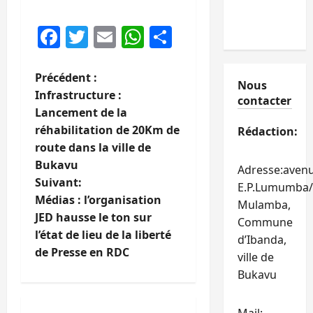
Facebook
Twitter
Email
WhatsApp
Partager
N
Précédent :
Nous
Infrastructure :
contacter
a
Lancement de la
réhabilitation de 20Km de
Rédaction:
v
route dans la ville de
i
Bukavu
Adresse:aven
Suivant:
E.P.Lumumba/
g
Médias : l’organisation
Mulamba,
JED hausse le ton sur
Commune
a
l’état de lieu de la liberté
d’Ibanda,
t
de Presse en RDC
ville de
Bukavu
i