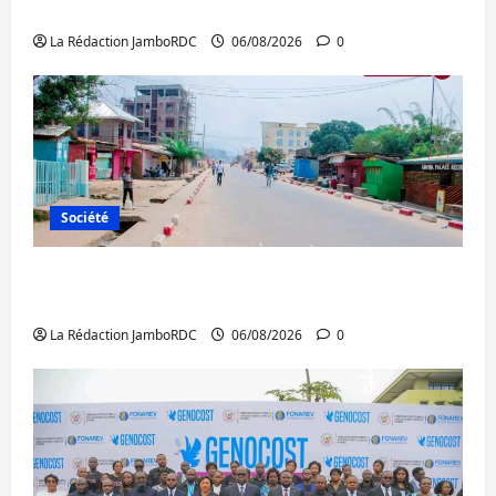
Ebola : la RDC intensifie la lutte avec l’OMS
La Rédaction JamboRDC
06/08/2026
0
Société
Uvira : une journée de mercredi marquée
par l’appel à la paix
La Rédaction JamboRDC
06/08/2026
0