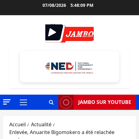
Aller
07/08/2026
5:48:10 PM
au
contenu
JAMBO SUR YOUTUBE
Menu
principal
Accueil
Actualité
Enlevée, Anuarite Bigomokero a été relachée