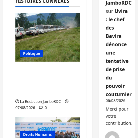
HISTOIRES CONNEXES
JamboRDC
sur
Uvira
: le chef
des
Bavira
dénonce
une
Politique
tentative
de prise
Processus de Doha : 15
personnes remises à
du
l’AFC/M23 avec l’appui
pouvoir
du CICR
coutumier
06/08/2026
La Rédaction JamboRDC
07/08/2026
0
Merci pour
votre
contribution.
Droits Humains