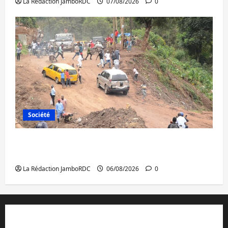
La Rédaction JamboRDC
07/08/2026
0
Société
Bukavu : des routes en ruine paralysent la
circulation
La Rédaction JamboRDC
06/08/2026
0
Contact et réclamations