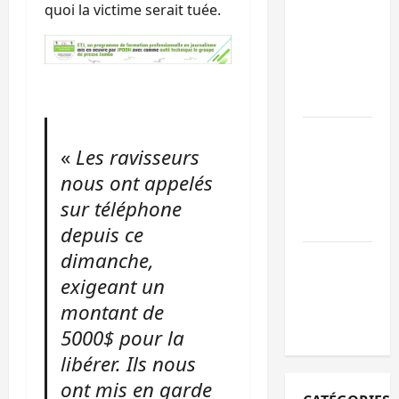
quoi la victime serait tuée.
personnes
remises à
l’AFC/M23
avec l’appui
du CICR
Bukavu : des
«
Les ravisseurs
routes en
nous ont appelés
ruine
paralysent la
sur téléphone
circulation
depuis ce
dimanche,
Ebola : la RD
intensifie la
exigeant un
lutte avec
montant de
l’OMS
5000$ pour la
libérer. Ils nous
ont mis en garde