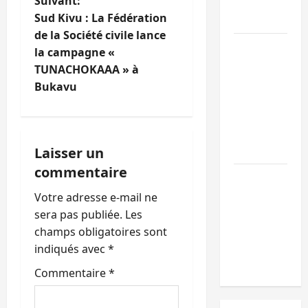
Suivant:
l’appui du
i
Sud Kivu : La Fédération
CICR
de la Société civile lance
g
Bukavu :
la campagne «
des
TUNACHOKAAA » à
a
routes en
Bukavu
ruine
t
paralysent
la
i
circulation
Laisser un
o
commentaire
Ebola : la
n
RDC
Votre adresse e-mail ne
intensifie
sera pas publiée.
Les
d
la lutte
champs obligatoires sont
avec
’
indiqués avec
*
l’OMS
Commentaire
*
a