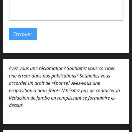
o
u
C
o
m
m
Envoyer
e
n
t
a
i
r
Avez-vous une réclamation? Souhaitez vous corriger
e
une erreur dans nos publications? Souhaitez vous
accorder un droit de réponse? Avez-vous une
proposition à nous faire? N'hésitez pas de contacter la
Rédaction de Jambo en remplissant ce formulaire ci-
dessus