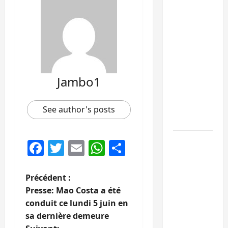
l’échange
de
prisonniers
entre
l’AFC/M23
et
Jambo1
Kinshasa
ne
convainc
See author's posts
pas
Processus
Facebook
Twitter
Email
WhatsApp
Partager
de Doha :
15
N
Précédent :
personnes
Presse: Mao Costa a été
remises à
a
conduit ce lundi 5 juin en
l’AFC/M23
sa dernière demeure
avec
v