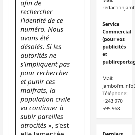
Mail:
afin de
redactionjam
rechercher
l’identité de ce
Service
numéro. Nous
Commercial
avons été
(pour vos
désolés. Si les
publicités
autorités ne
et
publireportag
s’impliquent pas
pour rechercher
Mail:
et punir ces
jambofm.info
malfrats, la
Téléphone:
population civile
+243 970
va continuer à
595 968
subir pareilles
atrocités
», s’est-
elle lamentée.
Derniers