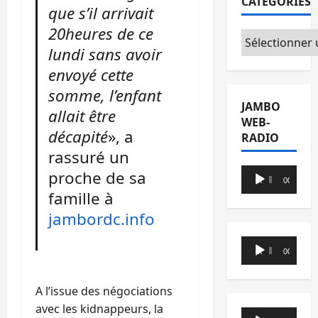
CATÉGORIES
que s’il arrivait
20heures de ce
Catégories
lundi sans avoir
envoyé cette
somme, l’enfant
JAMBO
allait être
WEB-
décapité
», a
RADIO
rassuré un
Lecteur
proche de sa
00:00
00:00
audio
famille à
jambordc.info
Lecteur
00:00
00:00
audio
A l’issue des négociations
avec les kidnappeurs, la
Lecteur