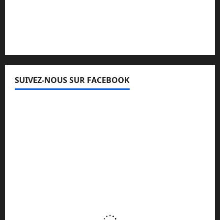
Lisez attentivement notre procédure de
réclamation
SUIVEZ-NOUS SUR FACEBOOK