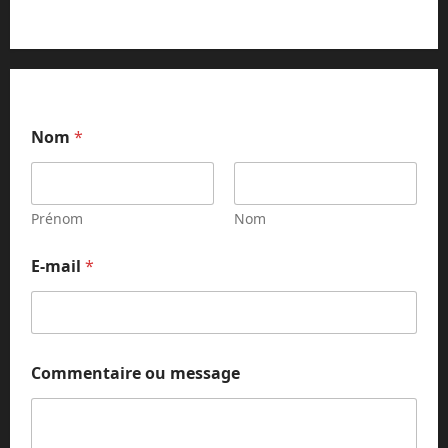
Nom
*
Prénom
Nom
C
E-mail
*
o
m
m
e
n
t
Commentaire ou message
a
i
r
e