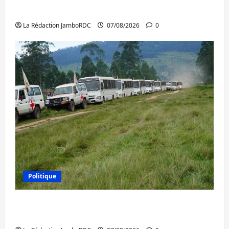
l’AFC/M23 et Kinshasa ne convainc pas
La Rédaction JamboRDC
07/08/2026
0
Politique
Processus de Doha : 15 personnes remises
à l’AFC/M23 avec l’appui du CICR