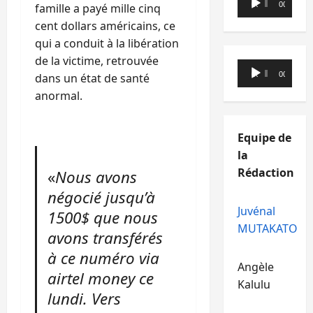
00:00
00:00
famille a payé mille cinq
audio
cent dollars américains, ce
qui a conduit à la libération
de la victime, retrouvée
Lecteur
00:00
00:00
dans un état de santé
audio
anormal.
Equipe de
la
Rédaction
«
Nous avons
négocié jusqu’à
Juvénal
1500$ que nous
MUTAKATO
avons transférés
à ce numéro via
Angèle
airtel money ce
Kalulu
lundi. Vers