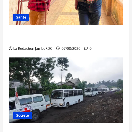
Santé
Sud-Kivu : l’UNPC maintient l’alerte contre
Ebola
La Rédaction JamboRDC
07/08/2026
0
Société
Beni : l’échange de prisonniers entre