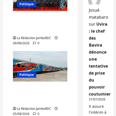
Politique
Josué
matabaro
GENOCOST : l’AFC/M23
sur
Uvira
conteste la démarche
portée par Kinshasa
: le chef
des
La Rédaction JamboRDC
06/08/2026
0
Bavira
dénonce
une
tentative
de prise
Politique
du
pouvoir
RDC : le recrutement
coutumier
des mandataires
31/07/2026
publics est lancé
Il assure
La Rédaction JamboRDC
l'intérim à
05/08/2026
0