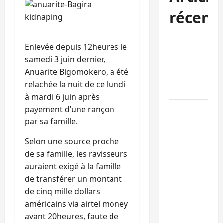
récent
Sud-Kivu :
Enlevée depuis 12heures le
l’UNPC
samedi 3 juin dernier,
maintient
Anuarite Bigomokero, a été
l’alerte contr
relachée la nuit de ce lundi
Ebola
à mardi 6 juin après
payement d’une rançon
Beni :
par sa famille.
l’échange de
prisonniers
Selon une source proche
entre
de sa famille, les ravisseurs
l’AFC/M23 et
auraient exigé à la famille
Kinshasa ne
de transférer un montant
convainc pas
de cinq mille dollars
américains via airtel money
Processus de
avant 20heures, faute de
Doha : 15