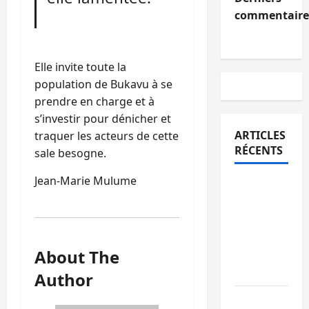
commentaire
Elle invite toute la
population de Bukavu à se
prendre en charge et à
s’investir pour dénicher et
ARTICLES
traquer les acteurs de cette
RÉCENTS
sale besogne.
Jean-Marie Mulume
Sud-Kivu
: l’UNPC
maintient
l’alerte
About The
contre
Ebola
Author
Beni :