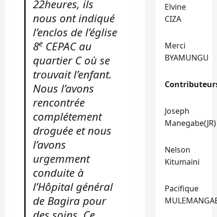
22heures, ils
Elvine
nous ont indiqué
CIZA
l’enclos de l’église
e
8
CEPAC au
Merci
BYAMUNGU
quartier C où se
trouvait l’enfant.
Contributeur
Nous l’avons
rencontrée
Joseph
complétement
Manegabe(JR)
droguée et nous
l’avons
Nelson
urgemment
Kitumaini
conduite à
l’Hôpital général
Pacifique
de Bagira pour
MULEMANGA
des soins. Ce