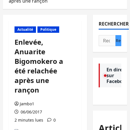
après une rançon
RECHERCHER
Actualité
Politique
Rechercher :
Enlevée,
Anuarite
Bigomokero a
été relachée
En direct
sur
après une
Facebook
rançon
Jambo1
06/06/2017
2 minutes lues
0
Article