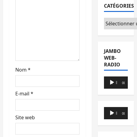
r
CATÉGORIES
t
Catégories
i
c
l
JAMBO
WEB-
e
RADIO
Nom
*
Lecteur
00:00
00:00
audio
E-mail
*
Lecteur
00:00
00:00
Site web
audio