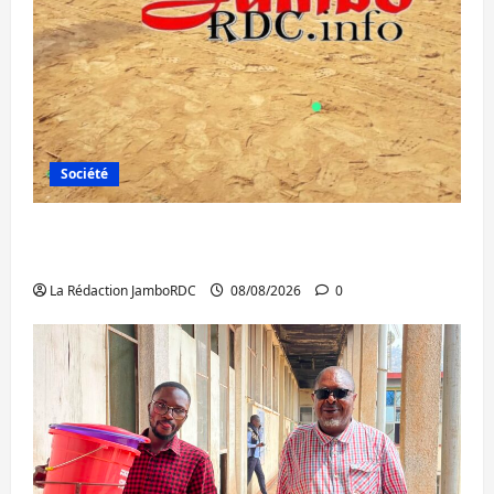
Société
Bagira : une ambulance renversée à Ciriri,
la NDSCI dénonce l’état de la route
La Rédaction JamboRDC
08/08/2026
0