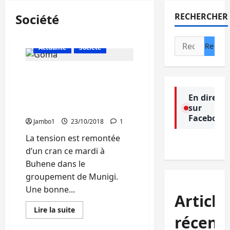
Société
RECHERCHER
Rechercher :
Actualité
Société
Nord-Kivu: Nouvelle
journée de tension à
Buhene dans le territoire
En direct
sur
de Nyiragongo
Facebook
Jambo1
23/10/2018
1
La tension est remontée
d’un cran ce mardi à
Buhene dans le
groupement de Munigi.
Une bonne...
Article
En
Lire la suite
savoir
récent
plus
Actualité