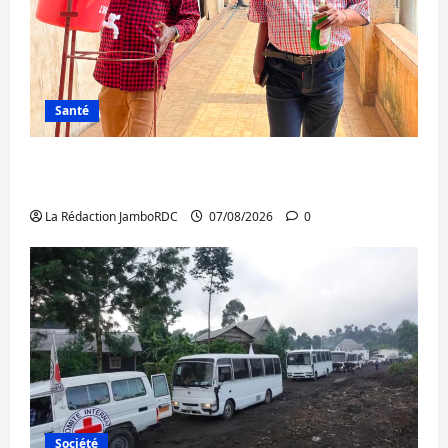
Santé
Sud-Kivu : l’UNPC maintient l’alerte contre
Ebola
La Rédaction JamboRDC
07/08/2026
0
Société