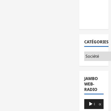
l’AFC/M23
avec
l’appui du
CICR
CATÉGORIES
Catégories
JAMBO
WEB-
RADIO
Lecteur
00:00
00:00
audio