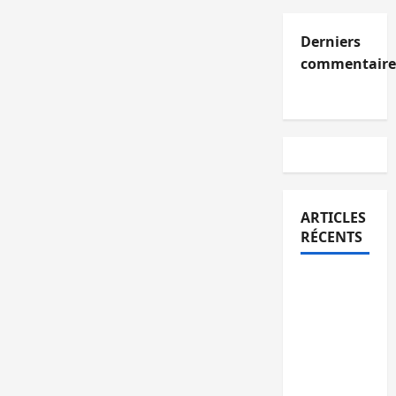
Derniers
commentaire
ARTICLES
RÉCENTS
Kinshasa
confirme
la
libération
de 15
personnes