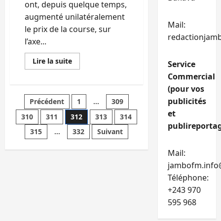
Bagira
ont, depuis quelque temps,
augmenté unilatéralement
Mail:
le prix de la course, sur
redactionjam
l’axe...
En
Lire la suite
Service
savoir
plus
Commercial
sur
Bukavu:
(pour vos
L’
Pagination
publicités
Précédent
1
…
309
augmentation
du
et
prix
310
311
312
313
314
des
de
publireportag
transport
315
…
332
Suivant
en
publications
commun
est
Mail:
dans
les
jambofm.info
attributions
Téléphone:
de
la
+243 970
mairie(Acco)
595 968