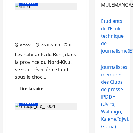
sur
Société
MULEMANGA
Météo
:
Des
Nord-Kivu : Calme relatif
pluies
Etudiants
légères
à Beni encore sous le choc
attendues
de l’Ecole
à
des tueries attribuées aux
Bukavu
technique
présumés Adf
et
dans
de
Jambo1
22/10/2018
0
7
journalisme(ET
territoires
Les habitants de Beni, dans
du
Sud-
la province du Nord-Kivu,
Kivu
Journalistes
ce
se sont réveillés ce lundi
lundi
membres
22
sous le choc...
octobre
des Clubs
En
Lire la suite
de presse
savoir
Actualité
Politique
JPDDH
plus
sur
Société
(Uvira,
Nord-
Kivu
Walungu,
:
Bukavu: Voici le récit
Calme
Kalehe,Idjwi,
relatif
poignant de la maman du
à
Goma)
Beni
bébé enlevé au camp PM