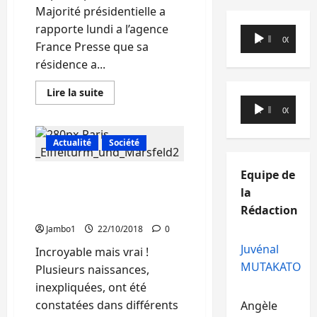
de
Majorité présidentielle a
Turanga
s’alourdit
rapporte lundi a l’agence
Lecteur
00:00
00:00
France Presse que sa
audio
résidence a...
En
Lire la suite
savoir
Lecteur
plus
00:00
00:00
audio
sur
Kinshasa:
La
Actualité
Société
résidence
d’André-
Alain
Equipe de
Société : Plusieurs bébés
Atundu
cible
la
naissent sans bras ces
des
Rédaction
jours-ci en France
tirs
nourris
Jambo1
22/10/2018
0
Juvénal
Incroyable mais vrai !
MUTAKATO
Plusieurs naissances,
inexpliquées, ont été
constatées dans différents
Angèle