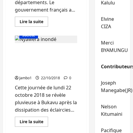
départements. Le
Kalulu
gouvernement français a...
Elvine
En
Lire la suite
savoir
CIZA
Actualité
Politique
plus
sur
Société
Société
:
Merci
Plusieurs
BYAMUNGU
Météo : Des pluies légères
bébés
naissent
attendues à Bukavu et
sans
bras
dans 7 territoires du Sud-
Contributeur
ces
Kivu ce lundi 22 octobre
jours-
ci
Jambo1
22/10/2018
0
en
Joseph
France
Cette journée de lundi 22
Manegabe(JR)
octobre 2018 se révèle
pluvieuse à Bukavu après la
Nelson
dissipation des éclaircies...
Kitumaini
Actualité
En
Lire la suite
savoir
Droits Humains
plus
Pacifique