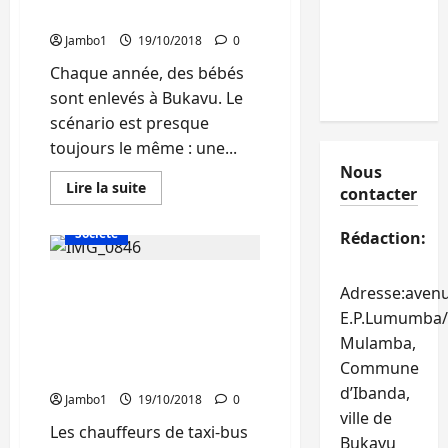
encore
à Bagira
sous
le
Jambo1
19/10/2018
0
choc
des
Chaque année, des bébés
tueries
attribuées
sont enlevés à Bukavu. Le
aux
présumés
scénario est presque
Adf
toujours le même : une...
Nous
En
Lire la suite
contacter
savoir
Actualité
Politique
plus
sur
Société
Rédaction:
Bukavu:
Voici
le
Bukavu: L’ augmentation
récit
Adresse:aven
poignant
du prix de transport en
de
E.P.Lumumba/
la
commun est dans les
maman
Mulamba,
attributions de la
du
Commune
bébé
mairie(Acco)
enlevé
d’Ibanda,
au
Jambo1
19/10/2018
0
camp
ville de
PM
Les chauffeurs de taxi-bus
à
Bukavu