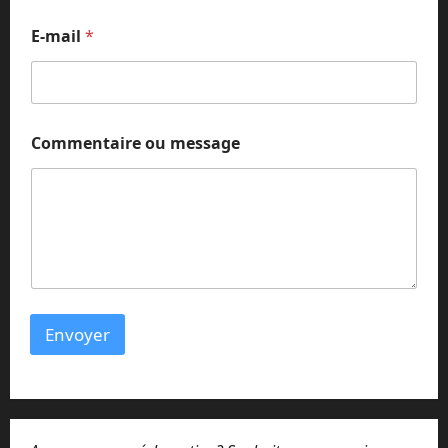
e
*
E-mail
*
E
-
m
a
i
l
Commentaire ou message
Envoyer