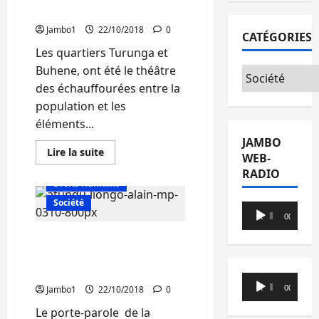
Nyawera
Turanga s’alourdit
relancée
Jambo1
22/10/2018
0
CATÉGORIES
Les quartiers Turunga et
Buhene, ont été le théâtre
Catégories
des échauffourées entre la
population et les
éléments...
JAMBO
En
Lire la suite
WEB-
savoir
Actualité
plus
RADIO
sur
Droits Humains
Territoire
de
Société
Lecteur
Nyiragongo:
00:00
00:00
Le
audio
bilan
Kinshasa: La résidence
des
échauffourées
d’André-Alain Atundu
entre
cible des tirs nourris
la
Lecteur
police
Jambo1
22/10/2018
0
00:00
00:00
et
audio
les
habitants
Le porte-parole de la