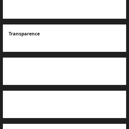
Transparence
A propos de nous
Rapport d’auto-évaluation de transparence (JTI)