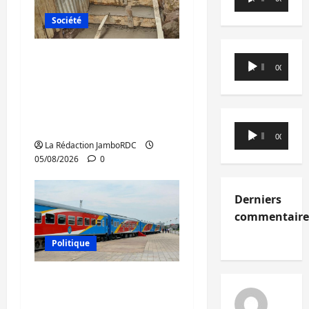
audio
Société
Bagira : des
Lecteur
00:00
00:00
infrastructures grâce
audio
aux contributions des
habitants à
Mulambula
Lecteur
00:00
00:00
audio
La Rédaction JamboRDC
05/08/2026
0
Derniers
commentaire
Politique
RDC : le recrutement
des mandataires