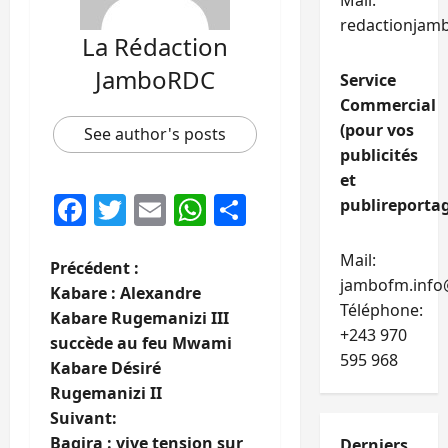
Mail:
redactionjam
La Rédaction
JamboRDC
Service
Commercial
(pour vos
See author's posts
publicités
et
Facebook
Twitter
Email
WhatsApp
Partager
publireportag
Mail:
N
Précédent :
jambofm.info
Kabare : Alexandre
a
Téléphone:
Kabare Rugemanizi III
+243 970
succède au feu Mwami
v
595 968
Kabare Désiré
i
Rugemanizi II
Suivant:
g
Bagira : vive tension sur
Derniers