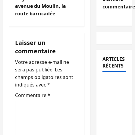
avenue du Moulin, la
commentaire
a
route barricadée
t
i
Laisser un
o
commentaire
n
ARTICLES
Votre adresse e-mail ne
RÉCENTS
sera pas publiée.
Les
d
champs obligatoires sont
Bukavu :
’
indiqués avec
*
la
Commentaire
*
Pharmakina
a
expose
r
son
savoir-
t
faire à
Kivu