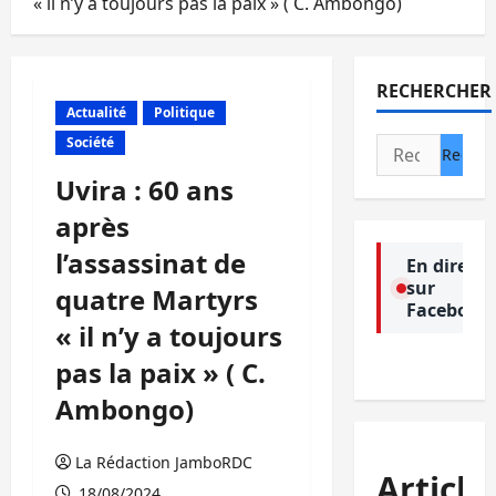
« il n’y a toujours pas la paix » ( C. Ambongo)
RECHERCHER
Actualité
Politique
Société
Rechercher :
Uvira : 60 ans
après
l’assassinat de
En direct
sur
quatre Martyrs
Facebook
« il n’y a toujours
pas la paix » ( C.
Ambongo)
La Rédaction JamboRDC
Article
18/08/2024