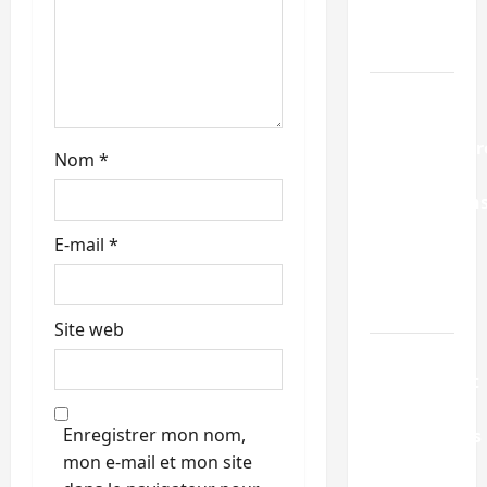
i
Soko
c
Foire
l
Bagira :
des
e
infrastructur
Nom
*
grâce aux
contribution
des
E-mail
*
habitants
à
Mulambula
Site web
RDC : le
recrutement
des
Enregistrer mon nom,
mandataires
mon e-mail et mon site
publics