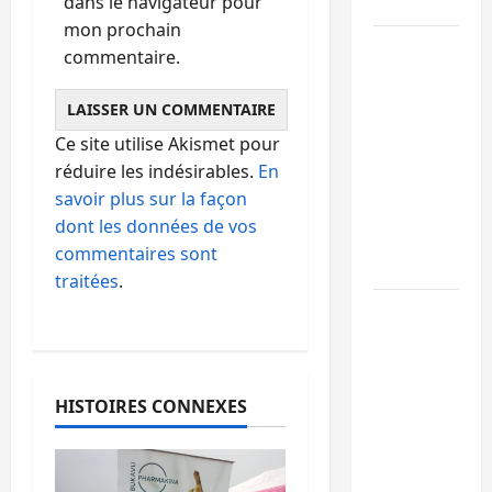
dans le navigateur pour
est lancé
mon prochain
Sud-Kivu
commentaire.
: de
retour à
Uvira,
Ce site utilise Akismet pour
Purusi
réduire les indésirables.
En
relance
savoir plus sur la façon
les
dont les données de vos
priorités
commentaires sont
sécuritaires
traitées
.
Bukavu :
vols et
agressions
en série,
HISTOIRES CONNEXES
la société
civile
appelle à