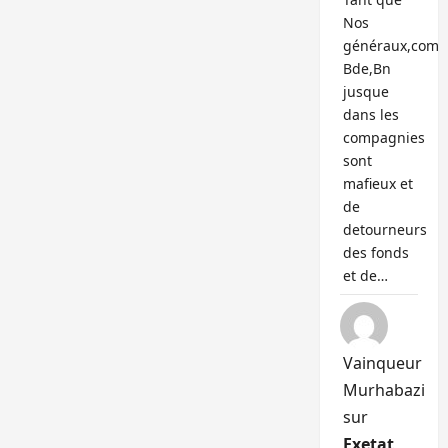
Nos
généraux,com
Bde,Bn
jusque
dans les
compagnies
sont
mafieux et
de
detourneurs
des fonds
et de…
Vainqueur
Murhabazi
sur
Exetat