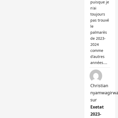
puisque je
n'ai
toujours
pas trouvé
le
palmarès
de 2023-
2024
comme
d'autres
années.…
Christian
nyamwagirw
sur
Exetat
2023-