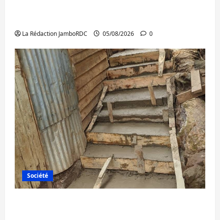
Bukavu : la Pharmakina expose son savoir-
faire à Kivu Soko Foire
La Rédaction JamboRDC
05/08/2026
0
Société
Bagira : des infrastructures grâce aux
contributions des habitants à Mulambula