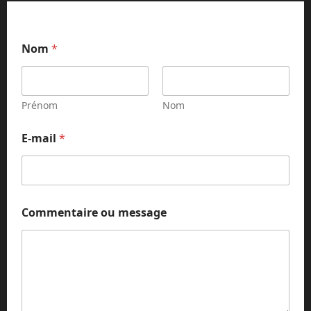
Nom
*
Prénom
Nom
E-mail
*
*
Commentaire ou message
*
N
o
m