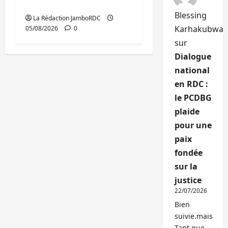
publics est lancé
Blessing
La Rédaction JamboRDC
Karhakubwa
05/08/2026
0
sur
Dialogue
national
en RDC :
le PCDBG
plaide
pour une
paix
fondée
sur la
justice
22/07/2026
Bien
suivie.mais
Tant que