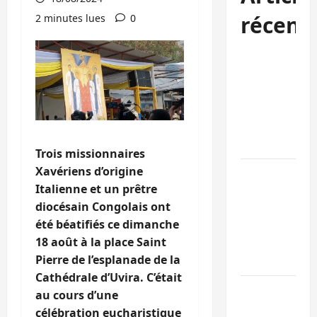
récent
2 minutes lues
0
Bukavu : la
Pharmakina
expose son
savoir-faire à
Kivu Soko
Foire
Trois missionnaires
Xavériens d’origine
Bagira : des
Italienne et un prêtre
infrastructur
diocésain Congolais ont
grâce aux
été béatifiés ce dimanche
contribution
18 août à la place Saint
des habitant
Pierre de l’esplanade de la
à Mulambula
Cathédrale d’Uvira. C’était
RDC : le
au cours d’une
recrutement
célébration eucharistique