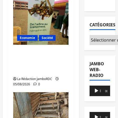
agir
CATÉGORIES
Catégories
Economie
Société
Bukavu : la
Pharmakina expose
JAMBO
son savoir-faire à Kivu
WEB-
Soko Foire
RADIO
La Rédaction JamboRDC
05/08/2026
0
Lecteur
00:00
00:00
audio
Lecteur
00:00
00:00