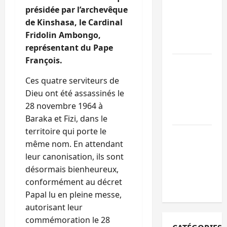
des
présidée par l’archevêque
mandataires
de Kinshasa, le Cardinal
publics est
Fridolin Ambongo,
lancé
représentant du Pape
François.
Sud-Kivu : de
retour à Uvir
Ces quatre serviteurs de
Purusi relanc
Dieu ont été assassinés le
les priorités
28 novembre 1964 à
sécuritaires
Baraka et Fizi, dans le
territoire qui porte le
Bukavu : vols
même nom. En attendant
et agressions
leur canonisation, ils sont
en série, la
désormais bienheureux,
société civile
conformément au décret
appelle à agir
Papal lu en pleine messe,
autorisant leur
commémoration le 28