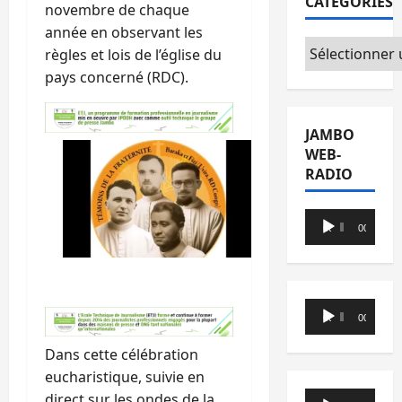
CATÉGORIES
novembre de chaque
année en observant les
Catégories
règles et lois de l’église du
pays concerné (RDC).
JAMBO
WEB-
RADIO
Lecteur
00:00
00:00
audio
Lecteur
00:00
00:00
audio
Dans cette célébration
eucharistique, suivie en
Lecteur
direct sur les ondes de la