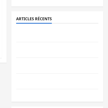
ARTICLES RÉCENTS
Sud-Kivu : l’UNPC maintient l’alerte contre
Ebola
Beni : l’échange de prisonniers entre
l’AFC/M23 et Kinshasa ne convainc pas
Processus de Doha : 15 personnes remises
à l’AFC/M23 avec l’appui du CICR
Bukavu : des routes en ruine paralysent la
circulation
Ebola : la RDC intensifie la lutte avec l’OMS