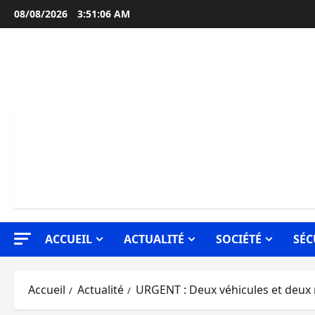
Aller
08/08/2026
3:51:07 AM
au
contenu
ACCUEIL
ACTUALITÉ
SOCIÉTÉ
SÉC
Accueil
Actualité
URGENT : Deux véhicules et deux