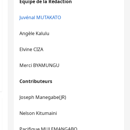
Equipe de la Rédaction
le
pour
volume.
augmenter
ou
Juvénal MUTAKATO
diminuer
le
Angèle Kalulu
volume.
Elvine CIZA
Merci BYAMUNGU
Contributeurs
Joseph Manegabe(JR)
Nelson Kitumaini
Pacifique MULEMANGABO