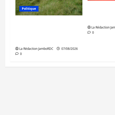
GENOCOST :
Politique
conteste l
portée par 
Processus de Doha : 15
La Rédaction J
personnes remises à
0
l’AFC/M23 avec l’appui du
CICR
La Rédaction JamboRDC
07/08/2026
0