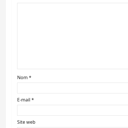
o
n
d
’
a
r
t
Nom
*
i
E-mail
*
c
l
Site web
e