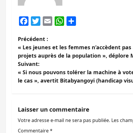
Facebook
Twitter
Email
WhatsApp
Partager
N
Précédent :
« Les jeunes et les femmes n’accèdent pas
a
projets auprès de la population », déplore 
v
Suivant:
« Si nous pouvons tolérer la machine à vote
i
le cas », avertit Bitabyangoyi (handicap vis
g
a
Laisser un commentaire
t
Votre adresse e-mail ne sera pas publiée.
Les champ
i
Commentaire
*