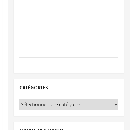
Beni : l’échange de prisonniers entre
l’AFC/M23 et Kinshasa ne convainc pas
Processus de Doha : 15 personnes remises
à l’AFC/M23 avec l’appui du CICR
Bukavu : des routes en ruine paralysent la
circulation
Ebola : la RDC intensifie la lutte avec l’OMS
CATÉGORIES
Catégories