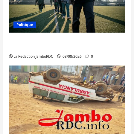
Politique
Kinshasa confirme la libération de 15
personnes affiliées à l’AFC/M23
La Rédaction JamboRDC
08/08/2026
0