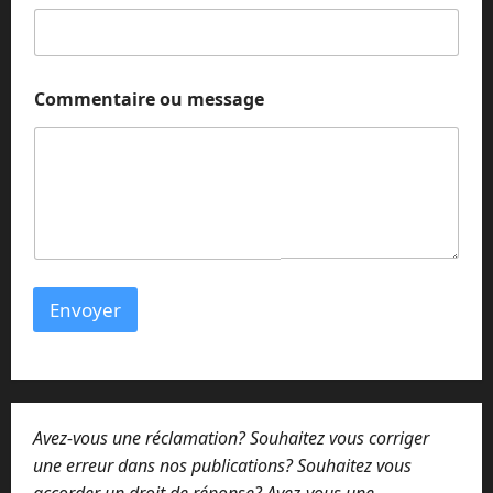
m
o
u
C
o
Commentaire ou message
m
m
e
n
t
a
i
r
e
Envoyer
Avez-vous une réclamation? Souhaitez vous corriger
une erreur dans nos publications? Souhaitez vous
accorder un droit de réponse? Avez-vous une