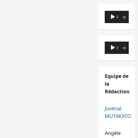
voter
Lecteur
00:00
00:00
audio
Lecteur
00:00
00:00
audio
Equipe de
la
Rédaction
Juvénal
MUTAKATO
Angèle