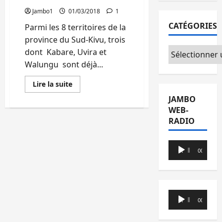
nous
Jambo1
01/03/2018
1
laisser
facilement
CATÉGORIES
Parmi les 8 territoires de la
la
place
province du Sud-Kivu, trois
»,
prévient
Catégories
dont Kabare, Uvira et
Rosine
Kanyonyo
Walungu sont déjà...
(UCP)
En
Lire la suite
savoir
plus
JAMBO
sur
WEB-
UCP/Sud-
Kivu
RADIO
:
Au
moins
Lecteur
3
00:00
00:00
territoires
audio
sont
déjà
sensibilisé
à
propos
de
Lecteur
la
00:00
00:00
audio
machine
à