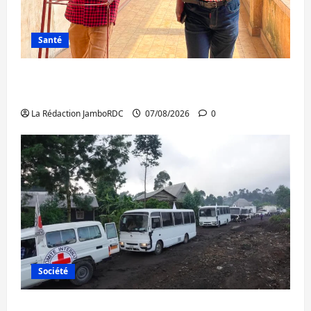
Santé
Sud-Kivu : l’UNPC maintient l’alerte contre
Ebola
La Rédaction JamboRDC
07/08/2026
0
Société
Beni : l’échange de prisonniers entre