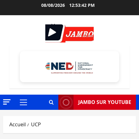
Aller
08/08/2026
12:53:44 PM
au
contenu
JAMBO SUR YOUTUBE
Menu
principal
Accueil
UCP