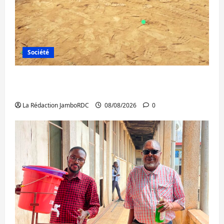
Société
Bagira : une ambulance renversée à Ciriri,
la NDSCI dénonce l’état de la route
La Rédaction JamboRDC
08/08/2026
0