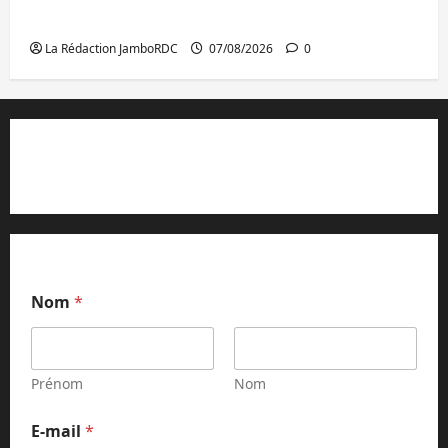
l’AFC/M23 et Kinshasa ne convainc pas
La Rédaction JamboRDC
07/08/2026
0
Contact et réclamations
Nom
*
Prénom
Nom
N
E-mail
*
o