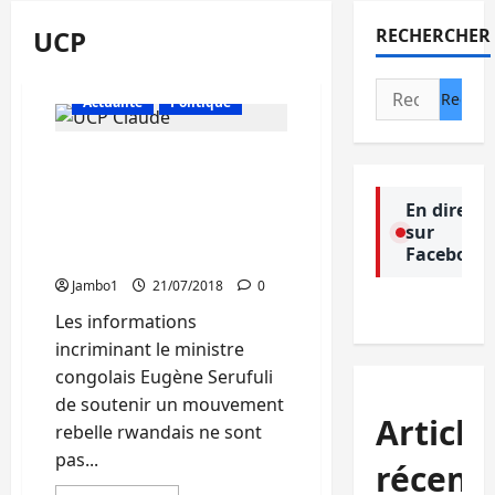
UCP
RECHERCHER
Rechercher :
Actualité
Politique
Probable appui de
Serufuli au MRCD : « Une
campagne de jalousie
En direct
sur
politique », dit (Claude
Facebook
Bashizi/UCP)
Jambo1
21/07/2018
0
Les informations
incriminant le ministre
congolais Eugène Serufuli
de soutenir un mouvement
Article
rebelle rwandais ne sont
pas...
récent