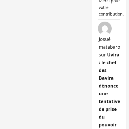
Merci pour
votre
contribution.
Josué
matabaro
sur
Uvira
: le chef
des
Bavira
dénonce
une
tentative
de prise
du
pouvoir