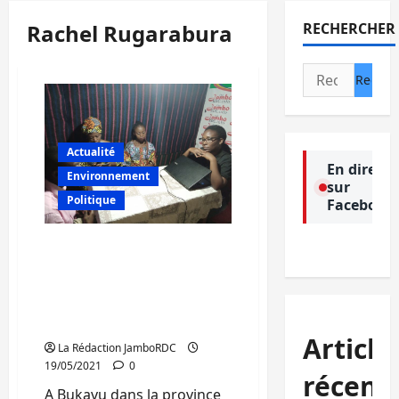
Rachel Rugarabura
RECHERCHER
Rechercher :
Actualité
En direct
Environnement
sur
Politique
Facebook
Sud-Kivu: La relation
Beau-frère/ Belle-sœur,
source de plusieurs cas de
harcèlement sexuel à
Bukavu(Emission JDH)
Article
La Rédaction JamboRDC
19/05/2021
0
récent
A Bukavu dans la province