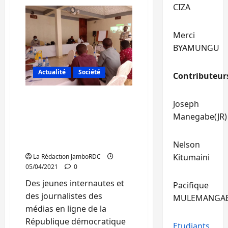
sur
CIZA
Sud-
Kivu:
27%
des
Merci
femmes
dans
BYAMUNGU
le
gouvernement
Sama,
Actualité
Société
c’est
Contributeur
bon
mais
pas
RDC-Rwanda : Des
suffisant.
Joseph
La
journalistes s’engagent à
Manegabe(JR)
lutte
lutter contre les
doit
continuer
messages de haine sur les
pour
réseaux sociaux
Nelson
atteindre
50%
Kitumaini
La Rédaction JamboRDC
(
Emission
05/04/2021
0
JDH)
Des jeunes internautes et
Pacifique
des journalistes des
MULEMANGA
médias en ligne de la
République démocratique
Etudiants