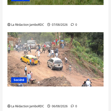
Processus de Doha : 15 personnes remises
à l’AFC/M23 avec l’appui du CICR
La Rédaction JamboRDC
07/08/2026
0
Société
Bukavu : des routes en ruine paralysent la
circulation
La Rédaction JamboRDC
06/08/2026
0