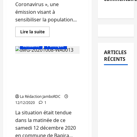
Coronavirus », une
émission visant à
sensibiliser la population...
En
Lire la suite
savoir
plus
sur
Actualité
Politique
RDC :
ARTICLES
Le
couvre-
RÉCENTS
Bukavu : Après une vive
feu,
une
tension à Bagira suite à la
mesure
Beni :
de
mort d’un enseignant de
lutte
l’INSTIBA, le situation
l’échange
contre
la
devient calme
de
Covid-
19
La Rédaction JamboRDC
prisonniers
qui
12/12/2020
1
suscite
entre
des
La situation était tendue
l’AFC/M23
débats
opposés
dans la matinée de ce
et
(Emission)
samedi 12 décembre 2020
Kinshasa
en commune de Bagira...
ne