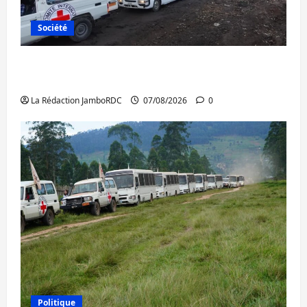
Société
Beni : l’échange de prisonniers entre
l’AFC/M23 et Kinshasa ne convainc pas
La Rédaction JamboRDC
07/08/2026
0
Politique