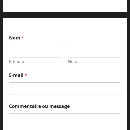
Nom
*
Prénom
Nom
N
E-mail
*
o
m
m
e
s
s
Commentaire ou message
a
g
e
m