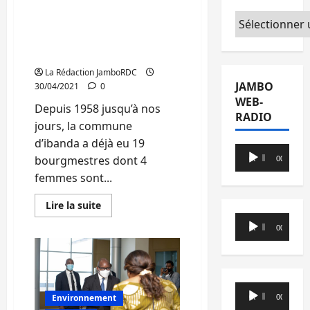
JDH)
territoriales
Catégories
décentralisées peuvent
aussi être dirigées par les
femmes (Emission JDH)
La Rédaction JamboRDC
JAMBO
30/04/2021
0
WEB-
Depuis 1958 jusqu’à nos
RADIO
jours, la commune
d’ibanda a déjà eu 19
Lecteur
bourgmestres dont 4
00:00
00:00
audio
femmes sont...
En
Lire la suite
savoir
Lecteur
plus
00:00
00:00
sur
audio
Sud-
Kivu:
Les
entités
territoriales
Lecteur
décentralisées
Environnement
00:00
00:00
peuvent
audio