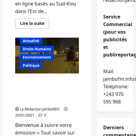
redactionjam
en ligne basés au Sud-Kivu
dans l’Est de...
Service
En
Lire la suite
Commercial
savoir
(pour vos
plus
sur
publicités
« Justice
Actualité
pour
et
Tous »
Droits Humains
forme
publireportag
des
Environnement
journalistes
sur
Politique
le
Mail:
suivi
de
jambofm.info
RDC : Le couvre-feu, une
la
Téléphone:
redevance
mesure de lutte contre la
minière
+243 970
Covid-19 qui suscite des
au
Sud-
débats opposés (Emission)
595 968
Kivu
La Rédaction JamboRDC
20/01/2021
0
Bienvenue à suivre votre
Derniers
émission « Tout savoir sur
commentaire