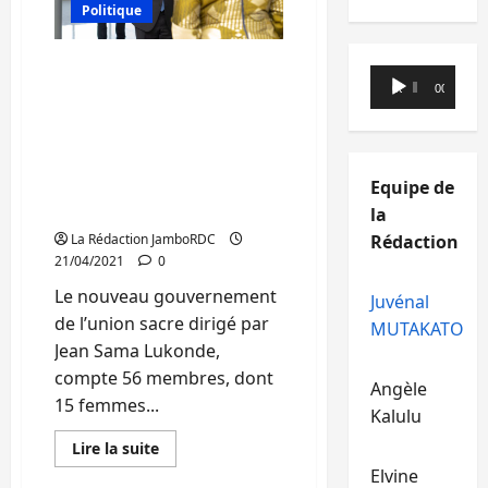
aussi
Politique
être
dirigées
par
les
Sud-Kivu: 27% des
Lecteur
femmes
femmes dans le
00:00
00:00
(Emission
audio
JDH)
gouvernement Sama,
c’est bon mais pas
suffisant. La lutte doit
continuer pour atteindre
Equipe de
50% ( Emission JDH)
la
La Rédaction JamboRDC
Rédaction
21/04/2021
0
Le nouveau gouvernement
Juvénal
de l’union sacre dirigé par
MUTAKATO
Jean Sama Lukonde,
compte 56 membres, dont
Angèle
15 femmes...
Kalulu
En
Lire la suite
savoir
Elvine
plus