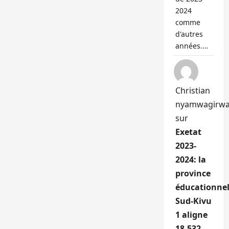
2024
comme
d'autres
années.…
Christian
nyamwagirw
sur
Exetat
2023-
2024: la
province
éducationnel
Sud-Kivu
1 aligne
18.532