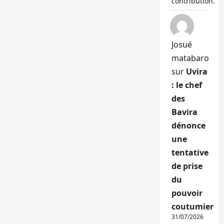
contribution.
Josué
matabaro
sur
Uvira
: le chef
des
Bavira
dénonce
une
tentative
de prise
du
pouvoir
coutumier
31/07/2026