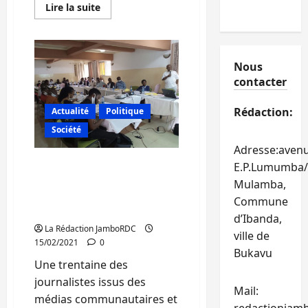
En
Lire la suite
savoir
plus
sur
Bukavu :
La
stigmatisation
Nous
empêche
contacter
des
survivantes
à
Rédaction:
Actualité
Politique
dénoncer
les
Société
viols
Adresse:aven
« Justice pour Tous »
E.P.Lumumba/
forme des journalistes sur
Mulamba,
le suivi de la redevance
Commune
minière au Sud-Kivu
d’Ibanda,
La Rédaction JamboRDC
ville de
15/02/2021
0
Bukavu
Une trentaine des
journalistes issus des
Mail:
médias communautaires et