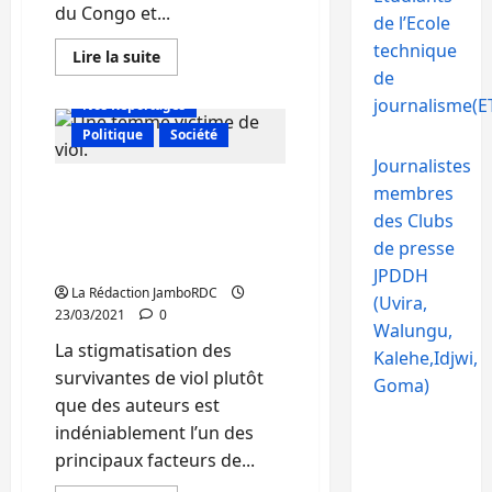
du Congo et...
de l’Ecole
technique
En
Lire la suite
savoir
Actualité
de
plus
sur
journalisme(ET
Nos Reportages
RDC-
Rwanda :
Politique
Société
Des
journalistes
Journalistes
s’engagent
Bukavu : La
membres
à
lutter
stigmatisation empêche
des Clubs
contre
des survivantes à
les
de presse
messages
dénoncer les viols
de
JPDDH
haine
La Rédaction JamboRDC
sur
(Uvira,
23/03/2021
0
les
Walungu,
réseaux
sociaux
La stigmatisation des
Kalehe,Idjwi,
survivantes de viol plutôt
Goma)
que des auteurs est
indéniablement l’un des
principaux facteurs de...