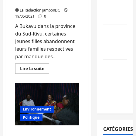
JDH)
rue (Emission JDH)
ruine
paralysent la
La Rédaction JamboRDC
19/05/2021
0
circulation
A Bukavu dans la province
Ebola : la RD
du Sud-Kivu, certaines
intensifie la
jeunes filles abandonnent
lutte avec
leurs familles respectives
l’OMS
par manque des...
Uvira : une
En
Lire la suite
savoir
journée de
plus
mercredi
sur
Sud-
marquée par
Kivu:
Certains
l’appel à la
conflits
familiaux
paix
engendrent
Environnement
les
filles
Politique
de
la
rue
CATÉGORIES
(Emission
Sud-Kivu: Les entités