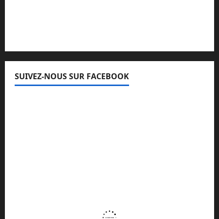
Lisez attentivement notre procédure de
réclamation
SUIVEZ-NOUS SUR FACEBOOK