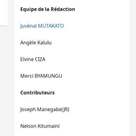
diminuer
haut/bas
Equipe de la Rédaction
le
pour
volume.
augmenter
ou
Juvénal MUTAKATO
diminuer
le
Angèle Kalulu
volume.
Elvine CIZA
Merci BYAMUNGU
Contributeurs
Joseph Manegabe(JR)
Nelson Kitumaini