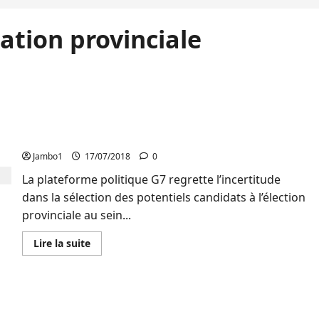
ation provinciale
Sud-Kivu : Le G7 déplore la politique de
l’opportunisme et se dit confiant en ses propres
candidats
Jambo1
17/07/2018
0
La plateforme politique G7 regrette l’incertitude
dans la sélection des potentiels candidats à l’élection
provinciale au sein...
En
Lire la suite
savoir
plus
sur
Sud-
Kivu
Députation provinciale : 973 candidatures
:
Le
provisoires reçues à la CENI Sud-Kivu