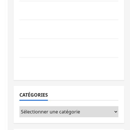
Bagira : une ambulance renversée à Ciriri,
la NDSCI dénonce l’état de la route
Sud-Kivu : l’UNPC maintient l’alerte contre
Ebola
Beni : l’échange de prisonniers entre
l’AFC/M23 et Kinshasa ne convainc pas
Processus de Doha : 15 personnes remises
à l’AFC/M23 avec l’appui du CICR
CATÉGORIES
Catégories