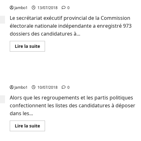
G7
déplore
Jambo1
13/07/2018
0
la
politique
Le secrétariat exécutif provincial de la Commission
de
l’opportunisme
électorale nationale indépendante a enregistré 973
et
se
dossiers des candidatures à...
dit
confiant
en
En
Lire la suite
ses
savoir
propres
plus
candidats
sur
Députation
provinciale
Politique : Les jeunes de l’UCP exigent l’intégration
:
973
des jeunes sur les listes des candidatures
candidatures
provisoires
Jambo1
10/07/2018
0
reçues
à
Alors que les regroupements et les partis politiques
la
CENI
confectionnent les listes des candidatures à déposer
Sud-
Kivu
dans les...
En
Lire la suite
savoir
plus
sur