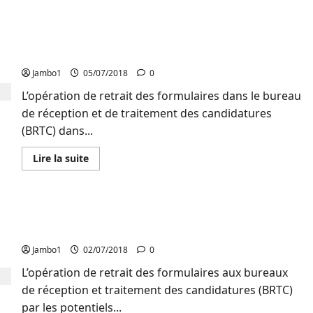
Politique
:
Députation provinciale : Aucune candidature
Les
jeunes
déposée dans le Brtc de Bukavu à 72 heures de la
de
l’UCP
clôture
exigent
l’intégration
Jambo1
05/07/2018
0
des
jeunes
L’opération de retrait des formulaires dans le bureau
sur
de réception et de traitement des candidatures
les
listes
(BRTC) dans...
des
candidatures
En
Lire la suite
savoir
plus
sur
Députation
provinciale
Sud-Kivu : 70 fiches retirées, zéro candidature
:
Aucune
déposée à la CENI
candidature
déposée
Jambo1
02/07/2018
0
dans
le
L’opération de retrait des formulaires aux bureaux
Brtc
de
de réception et traitement des candidatures (BRTC)
Bukavu
à
par les potentiels...