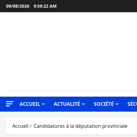
Aller
09/08/2026
9:59:23 AM
au
contenu
ACCUEIL
ACTUALITÉ
SOCIÉTÉ
SÉC
Accueil
Candidatures à la députation provinciale