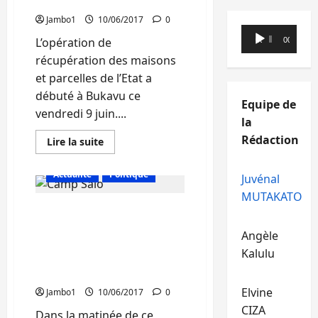
pourchasse les occupants
libération
de
Jambo1
10/06/2017
0
leur
Lecteur
frère
L’opération de
00:00
00:00
à
audio
l’auditorat
récupération des maisons
militaire
de
et parcelles de l’Etat a
Bukavu
débuté à Bukavu ce
Equipe de
vendredi 9 juin....
la
Rédaction
En
Lire la suite
savoir
plus
sur
Actualité
Politique
Juvénal
Spoliation
des
MUTAKATO
domaines
Bukavu : Démolition
privés
de
d’une vingtaine de
l’Etat
Angèle
:
maisons construites à
L’auditorat
Kalulu
l’entrée du Camp saio ce
militaire
pourchasse
vendredi 9 juin
les
occupants
Elvine
Jambo1
10/06/2017
0
CIZA
Dans la matinée de ce