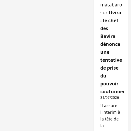
matabaro
sur
Uvira
: le chef
des
Bavira
dénonce
une
tentative
de prise
du
pouvoir
coutumier
31/07/2026
Il assure
l'intérim à
la tête de
la