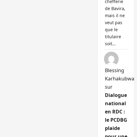
chefferie
de Bavira,
mais il ne
veut pas
que le
titulaire
soit…
Blessing
Karhakubwa
sur
Dialogue
national
en RDC :
le PCDBG
plaide
pour une