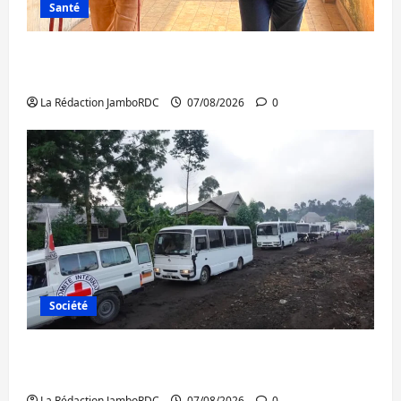
Santé
Sud-Kivu : l’UNPC maintient l’alerte contre
Ebola
La Rédaction JamboRDC
07/08/2026
0
Société
Beni : l’échange de prisonniers entre
l’AFC/M23 et Kinshasa ne convainc pas
La Rédaction JamboRDC
07/08/2026
0