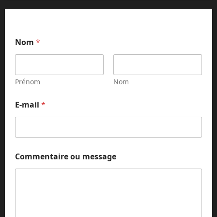
E
Nom
*
-
m
a
i
l
Prénom
Nom
N
o
E-mail
*
m
N
o
m
Commentaire ou message