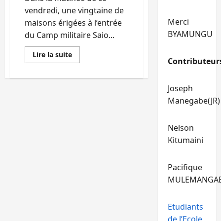
vendredi, une vingtaine de
Merci
maisons érigées à l’entrée
BYAMUNGU
du Camp militaire Saio...
En
Lire la suite
Contributeur
savoir
plus
sur
Bukavu
Joseph
:
Démolition
Manegabe(JR)
d’une
vingtaine
de
maisons
Nelson
construites
à
Kitumaini
l’entrée
du
Camp
saio
Pacifique
ce
vendredi
MULEMANGA
9
juin
Etudiants
de l’Ecole