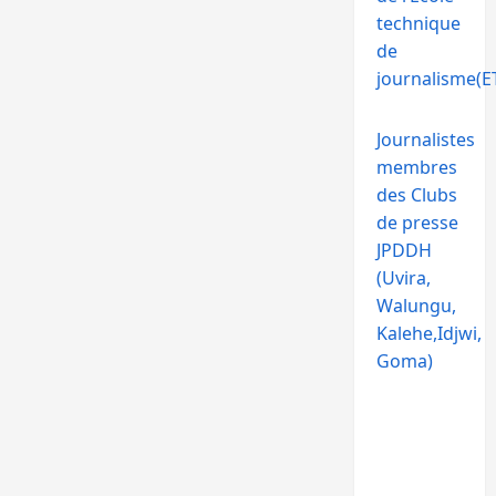
technique
de
journalisme(ET
Journalistes
membres
des Clubs
de presse
JPDDH
(Uvira,
Walungu,
Kalehe,Idjwi,
Goma)