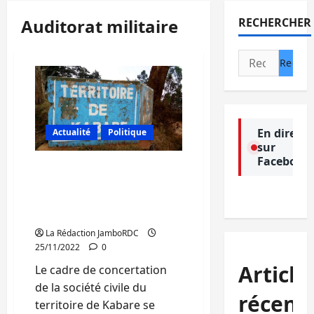
Auditorat militaire
RECHERCHER
Rechercher :
En direct
Actualité
Politique
sur
Facebook
Kabare : Deux militaires
et un policier auteurs de
plusieurs dégâts arrêtés
par l’auditorat militaire
La Rédaction JamboRDC
25/11/2022
0
Article
Le cadre de concertation
de la société civile du
récent
territoire de Kabare se