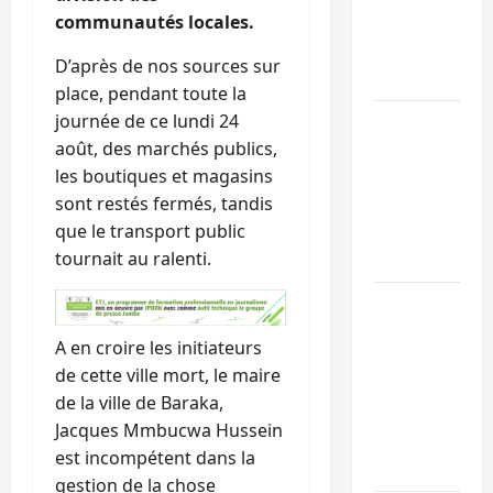
communautés locales.
et à la
cohésion
D’après de nos sources sur
sociale
place, pendant toute la
journée de ce lundi 24
Kinshasa
août, des marchés publics,
confirme la
les boutiques et magasins
libération de
sont restés fermés, tandis
15 personnes
que le transport public
affiliées à
tournait au ralenti.
l’AFC/M23
Bagira : une
ambulance
A en croire les initiateurs
renversée à
de cette ville mort, le maire
Ciriri, la
de la ville de Baraka,
NDSCI
Jacques Mmbucwa Hussein
dénonce l’éta
est incompétent dans la
de la route
gestion de la chose