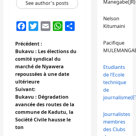
Manegabe(JR)
See author's posts
Nelson
Facebook
Twitter
Email
WhatsApp
Partager
Kitumaini
Pacifique
N
Précédent :
MULEMANGA
Bukavu : Les élections du
a
comité syndical du
marché de Nyawera
Etudiants
v
repoussées à une date
de l’Ecole
i
ultérieure
technique
Suivant:
de
g
Bukavu : Dégradation
journalisme(ET
avancée des routes de la
a
commune de Kadutu, la
Journalistes
t
Société Civile hausse le
membres
ton
des Clubs
i