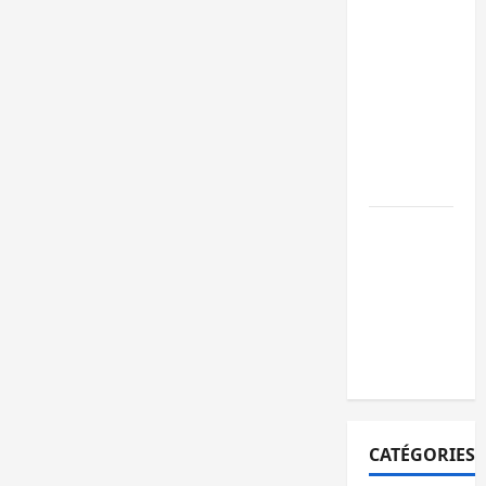
ambulance
renversée
à Ciriri, la
NDSCI
dénonce
l’état de
la route
Sud-Kivu
: l’UNPC
maintient
l’alerte
contre
Ebola
CATÉGORIES