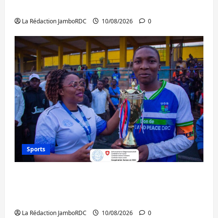
personnes libérées par Kinshasa
La Rédaction JamboRDC
10/08/2026
0
Sports
Bukavu : l’UOB remporte le tournoi
universitaire de Hope and Peace RDC dédié
à la paix et à la cohésion sociale
La Rédaction JamboRDC
10/08/2026
0