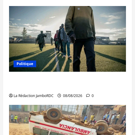
Politique
Kinshasa confirme la libération de 15
personnes affiliées à l’AFC/M23
La Rédaction JamboRDC
08/08/2026
0