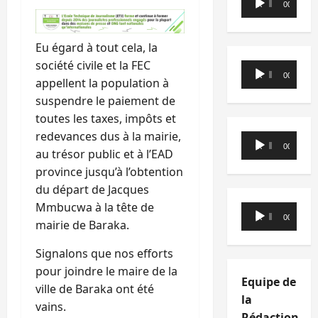
00:00
00:00
audio
Eu égard à tout cela, la
société civile et la FEC
Lecteur
00:00
00:00
appellent la population à
audio
suspendre le paiement de
toutes les taxes, impôts et
redevances dus à la mairie,
Lecteur
00:00
00:00
au trésor public et à l’EAD
audio
province jusqu’à l’obtention
du départ de Jacques
Mmbucwa à la tête de
Lecteur
00:00
00:00
mairie de Baraka.
audio
Signalons que nos efforts
pour joindre le maire de la
Equipe de
ville de Baraka ont été
la
vains.
Rédaction