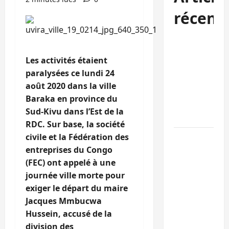
récent
Est de la RDC:
l’AFC/M23
Les activités étaient
reconnaît 9
paralysées ce lundi 24
des 15
août 2020 dans la ville
personnes
Baraka en province du
libérées par
Sud-Kivu dans l’Est de la
Kinshasa
RDC. Sur base, la société
civile et la Fédération des
Bukavu :
entreprises du Congo
l’UOB
(FEC) ont appelé à une
remporte le
journée ville morte pour
tournoi
exiger le départ du maire
universitaire
Jacques Mmbucwa
de Hope and
Hussein, accusé de la
Peace RDC
division des
dédié à la pai