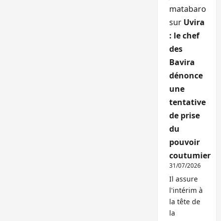
matabaro
sur
Uvira
: le chef
des
Bavira
dénonce
une
tentative
de prise
du
pouvoir
coutumier
31/07/2026
Il assure
l'intérim à
la tête de
la