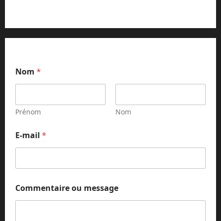
Nom
*
Prénom
Nom
E-mail
*
E
Commentaire ou message
-
m
a
i