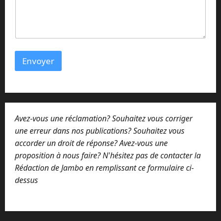
l
m
e
s
s
a
Envoyer
g
e
N
o
m
Avez-vous une réclamation? Souhaitez vous corriger
une erreur dans nos publications? Souhaitez vous
accorder un droit de réponse? Avez-vous une
proposition à nous faire? N'hésitez pas de contacter la
Rédaction de Jambo en remplissant ce formulaire ci-
dessus