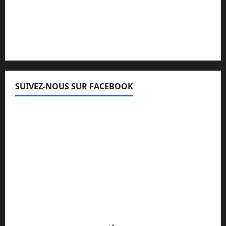
Lisez attentivement notre procédure de
réclamation
SUIVEZ-NOUS SUR FACEBOOK