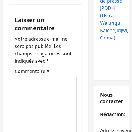
de presse
JPDDH
o
(Uvira,
Laisser un
n
Walungu,
commentaire
Kalehe,Idjwi,
d
Goma)
Votre adresse e-mail ne
’
sera pas publiée.
Les
champs obligatoires sont
a
indiqués avec
*
r
Commentaire
*
t
Nous
i
contacter
c
Rédaction:
l
Adresse:aven