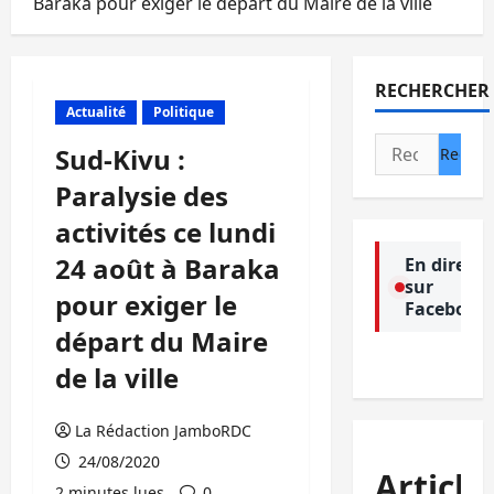
Baraka pour exiger le départ du Maire de la ville
RECHERCHER
Actualité
Politique
Rechercher :
Sud-Kivu :
Paralysie des
activités ce lundi
24 août à Baraka
En direct
sur
pour exiger le
Facebook
départ du Maire
de la ville
La Rédaction JamboRDC
24/08/2020
Article
2 minutes lues
0