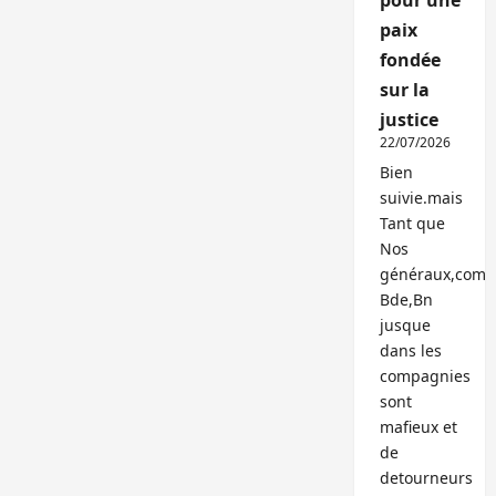
pour une
paix
fondée
sur la
justice
22/07/2026
Bien
suivie.mais
Tant que
Nos
généraux,com
Bde,Bn
jusque
dans les
compagnies
sont
mafieux et
de
detourneurs