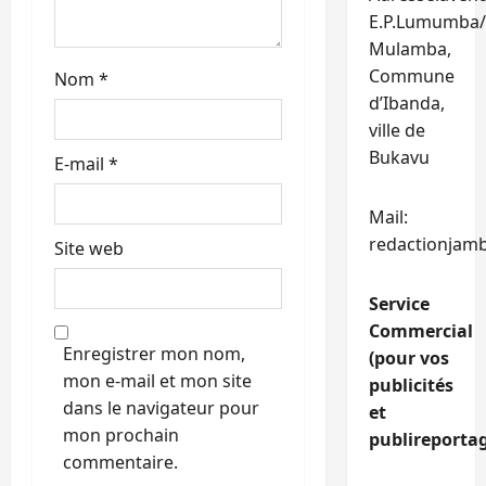
e
E.P.Lumumba/
Mulamba,
Commune
Nom
*
d’Ibanda,
ville de
Bukavu
E-mail
*
Mail:
redactionjam
Site web
Service
Commercial
Enregistrer mon nom,
(pour vos
mon e-mail et mon site
publicités
dans le navigateur pour
et
mon prochain
publireportag
commentaire.