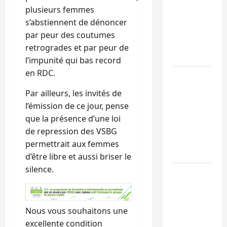
Sud-Kivu :
plusieurs femmes
l’UNPC
s’abstiennent de dénoncer
maintient
par peur des coutumes
l’alerte contr
retrogrades et par peur de
Ebola
l’impunité qui bas record
en RDC.
Beni :
l’échange de
Par ailleurs, les invités de
prisonniers
l’émission de ce jour, pense
entre
que la présence d’une loi
l’AFC/M23 et
de repression des VSBG
Kinshasa ne
permettrait aux femmes
convainc pas
d’être libre et aussi briser le
silence.
Processus de
Doha : 15
personnes
Nous vous souhaitons une
remises à
excellente condition
l’AFC/M23