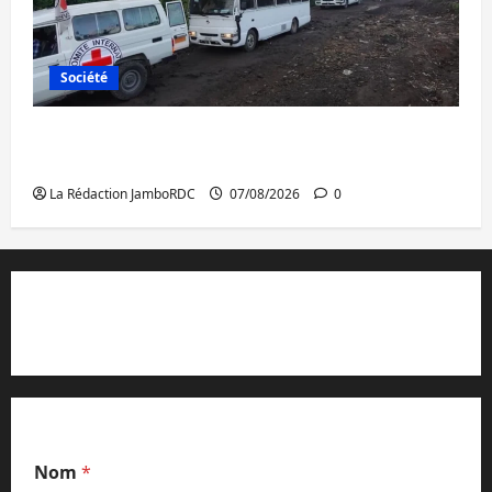
Société
Beni : l’échange de prisonniers entre
l’AFC/M23 et Kinshasa ne convainc pas
La Rédaction JamboRDC
07/08/2026
0
Contact et réclamations
Nom
*