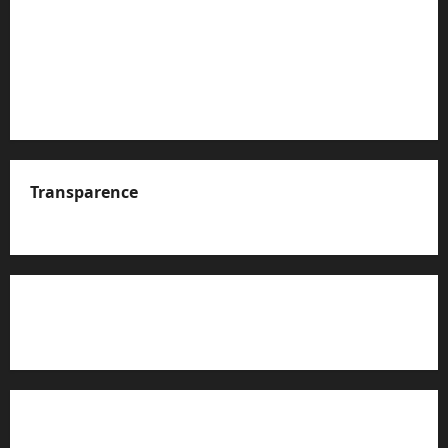
Transparence
A propos de nous
Rapport d’auto-évaluation de transparence (JTI)