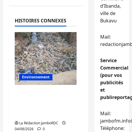
d’Ibanda,
ville de
HISTOIRES CONNEXES
Bukavu
Mail:
redactionjam
Service
Commercial
(pour vos
Environnement
publicités
et
Bukavu : des
publireportag
caniveaux obstrués
font craindre des
Mail:
inondations
jambofm.info
La Rédaction JamboRDC
Téléphone:
04/08/2026
0