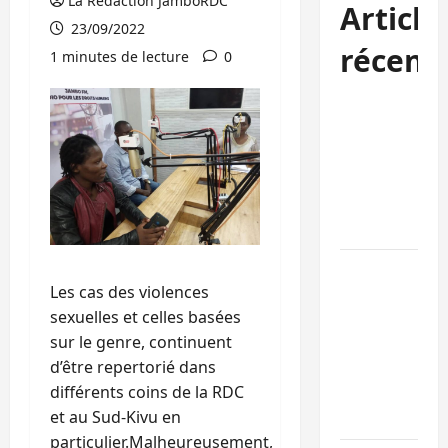
La Rédaction JamboRDC
Article
23/09/2022
récent
1 minutes de lecture
0
Kinshasa
confirme la
libération de
15 personnes
affiliées à
l’AFC/M23
Bagira : une
Les cas des violences
ambulance
sexuelles et celles basées
renversée à
sur le genre, continuent
Ciriri, la
d’être repertorié dans
NDSCI
différents coins de la RDC
dénonce l’éta
et au Sud-Kivu en
de la route
particulier.Malheureusement,