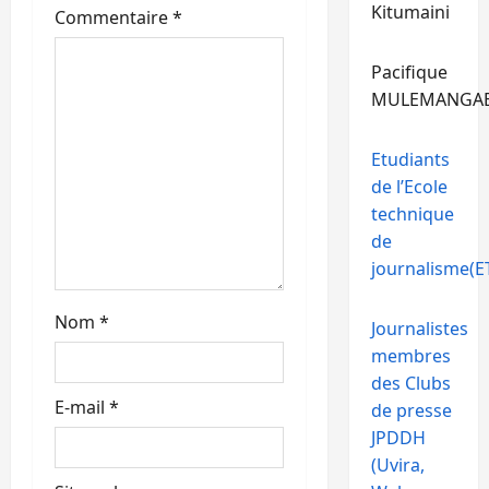
t
Kitumaini
Commentaire
*
i
Pacifique
c
MULEMANGA
l
Etudiants
de l’Ecole
e
technique
de
journalisme(ET
Nom
*
Journalistes
membres
des Clubs
E-mail
*
de presse
JPDDH
(Uvira,