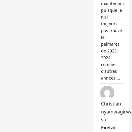
maintenant
puisque je
n'ai
toujours
pas trouvé
le
palmarès
de 2023-
2024
comme
d'autres
années.…
Christian
nyamwagirw
sur
Exetat