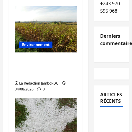
+243 970
595 968
Derniers
commentaire
Environnement
Sud-Kivu : la baisse de
la production agricole
inquiète les habitants
La Rédaction JamboRDC
04/08/2026
0
ARTICLES
RÉCENTS
Kinshasa
confirme
la