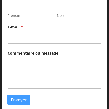
Prénom
Nom
E
E-mail
*
-
m
a
i
l
o
Commentaire ou message
u
m
e
s
s
a
g
e
Envoyer