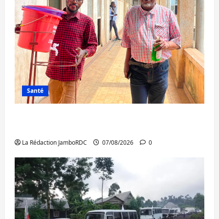
Santé
Sud-Kivu : l’UNPC maintient l’alerte contre
Ebola
La Rédaction JamboRDC
07/08/2026
0