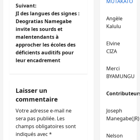
i
MUTAKATO
Suivant:
g
JI des langues des signes :
Angèle
Deogratias Namegabe
a
Kalulu
invite les sourds et
t
malentendants à
Elvine
approcher les écoles des
i
CIZA
déficients auditifs pour
leur encadrement
o
Merci
n
BYAMUNGU
d
Laisser un
Contributeur
commentaire
’
Votre adresse e-mail ne
Joseph
a
sera pas publiée.
Les
Manegabe(JR)
champs obligatoires sont
r
indiqués avec
*
Nelson