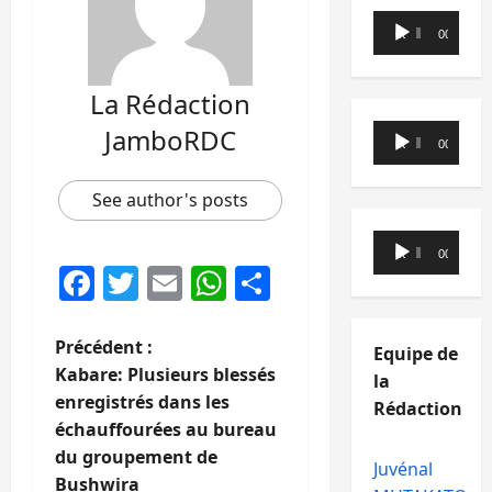
Lecteur
00:00
00:00
audio
La Rédaction
Lecteur
JamboRDC
00:00
00:00
audio
See author's posts
Lecteur
00:00
00:00
audio
Facebook
Twitter
Email
WhatsApp
Partager
N
Précédent :
Equipe de
Kabare: Plusieurs blessés
la
a
enregistrés dans les
Rédaction
échauffourées au bureau
v
du groupement de
Juvénal
Bushwira