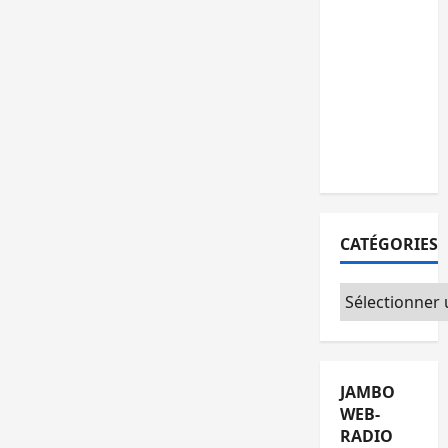
15
personnes
remises à
l’AFC/M23
avec
l’appui du
CICR
CATÉGORIES
Catégories
JAMBO
WEB-
RADIO