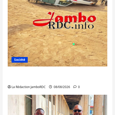
Société
Bagira : une ambulance renversée à Ciriri,
la NDSCI dénonce l’état de la route
La Rédaction JamboRDC
08/08/2026
0