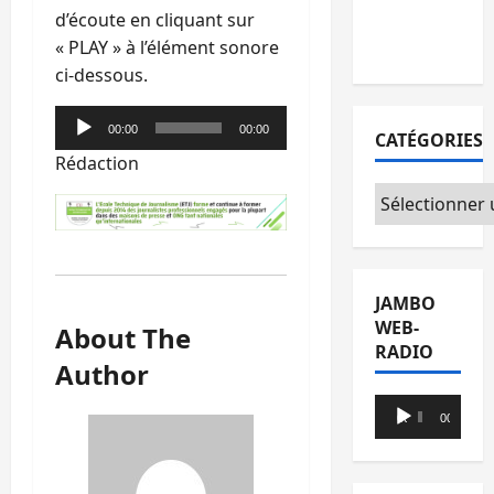
d’écoute en cliquant sur
avec l’appui
« PLAY » à l’élément sonore
du CICR
ci-dessous.
Lecteur
00:00
00:00
CATÉGORIES
audio
Rédaction
Catégories
JAMBO
WEB-
About The
RADIO
Author
Lecteur
00:00
00:00
audio