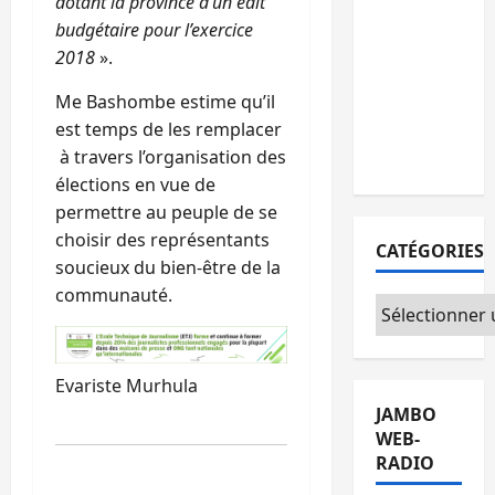
dotant la province d’un édit
maintient le
budgétaire pour l’exercice
cap du 15
2018
».
août malgré
Me Bashombe estime qu’il
les tensions
est temps de les remplacer
au sein de
à travers l’organisation des
l’opposition
élections en vue de
permettre au peuple de se
choisir des représentants
CATÉGORIES
soucieux du bien-être de la
communauté.
Catégories
Evariste Murhula
JAMBO
WEB-
RADIO