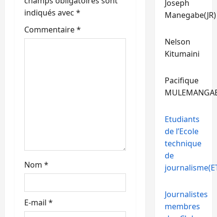
’
champs obligatoires sont
Joseph
indiqués avec
*
Manegabe(JR)
a
Commentaire
*
r
Nelson
Kitumaini
t
Pacifique
i
MULEMANGA
c
Etudiants
l
de l’Ecole
e
technique
de
Nom
*
journalisme(ET
Journalistes
E-mail
*
membres