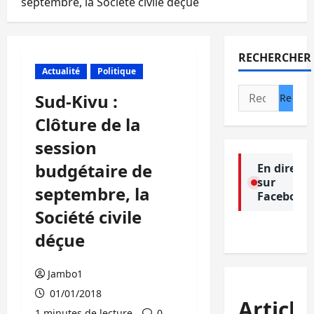
septembre, la Société civile déçue
RECHERCHER
Actualité
Politique
Rechercher :
Sud-Kivu :
Clôture de la
session
budgétaire de
En direct
sur
septembre, la
Facebook
Société civile
déçue
Jambo1
01/01/2018
Article
1 minutes de lecture
0