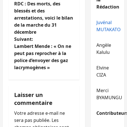
RDC : Des morts, des
Rédaction
a
blessés et des
arrestations, voici le bilan
v
Juvénal
de la marche du 31
MUTAKATO
i
décembre
Suivant:
g
Angèle
Lambert Mende : « On ne
Kalulu
peut pas reprocher à la
a
police d’envoyer des gaz
t
lacrymogènes »
Elvine
CIZA
i
Merci
o
Laisser un
BYAMUNGU
commentaire
n
Votre adresse e-mail ne
Contributeur
d
sera pas publiée.
Les