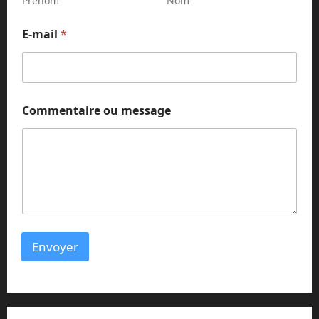
Prénom
Nom
i
l
E-mail
*
N
o
m
Commentaire ou message
Envoyer