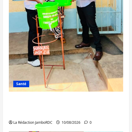
Santé
Ebola au Sud-Kivu : 7 médias de Bukavu et
le RATECO dotés en kits de prévention par
l’UNPC
La Rédaction JamboRDC
10/08/2026
0