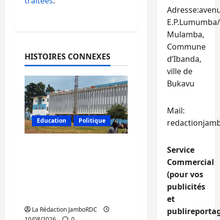
traitées
.
Adresse:aven
E.P.Lumumba/
Mulamba,
Commune
HISTOIRES CONNEXES
d’Ibanda,
ville de
Bukavu
Mail:
Education
Politique
redactionjam
RDC : Kinshasa rejette
Service
les nominations de
Commercial
l’AFC/M23 dans les
(pour vos
universités de Goma et
publicités
Bukavu
et
La Rédaction JamboRDC
publireportag
10/08/2026
0