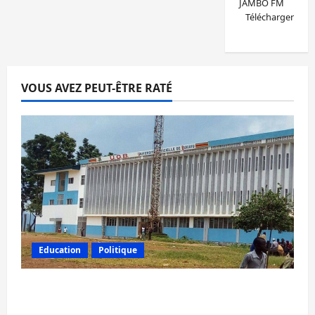
JAMBO FM
Télécharger
VOUS AVEZ PEUT-ÊTRE RATÉ
Education
Politique
RDC : Kinshasa rejette les nominations de
l’AFC/M23 dans les universités de Goma et