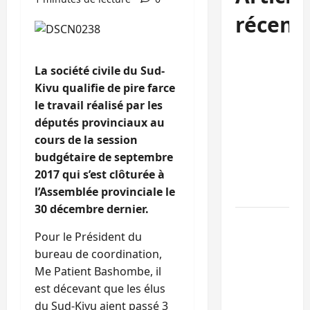
récent
RDC :
La société civile du Sud-
Kinshasa
Kivu qualifie de pire farce
rejette les
le travail réalisé par les
nominations
députés provinciaux au
de l’AFC/M23
cours de la session
dans les
budgétaire de septembre
universités d
2017 qui s’est clôturée à
Goma et
l’Assemblée provinciale le
Bukavu
30 décembre dernier.
Ebola au Sud-
Pour le Président du
Kivu : 7
bureau de coordination,
médias de
Me Patient Bashombe, il
Bukavu et le
est décevant que les élus
RATECO doté
du Sud-Kivu aient passé 3
en kits de