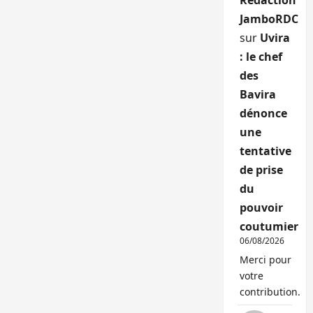
Rédaction
JamboRDC
sur
Uvira
: le chef
des
Bavira
dénonce
une
tentative
de prise
du
pouvoir
coutumier
06/08/2026
Merci pour
votre
contribution.