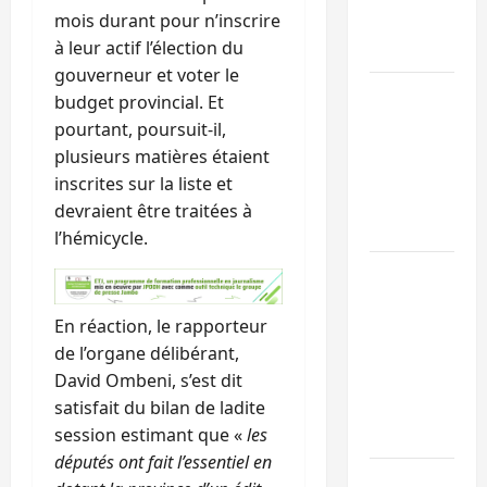
mois durant pour n’inscrire
prévention
à leur actif l’élection du
par l’UNPC
gouverneur et voter le
Uvira : à
budget provincial. Et
l’approche de
pourtant, poursuit-il,
pluies, le
plusieurs matières étaient
maire
inscrites sur la liste et
renforce la
devraient être traitées à
prévention
l’hémicycle.
RDC : le
BCNUDH
En réaction, le rapporteur
appelle au
de l’organe délibérant,
respect des
David Ombeni, s’est dit
droits des
satisfait du bilan de ladite
peuples
session estimant que «
les
autochtones
députés ont fait l’essentiel en
RDC : la C64