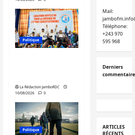
Mail:
jambofm.info
Téléphone:
+243 970
Politique
595 968
RDC : la C64 maintient
le cap du 15 août
Derniers
malgré les tensions au
commentaire
sein de l’opposition
La Rédaction JamboRDC
10/08/2026
0
ARTICLES
Politique
RÉCENTS