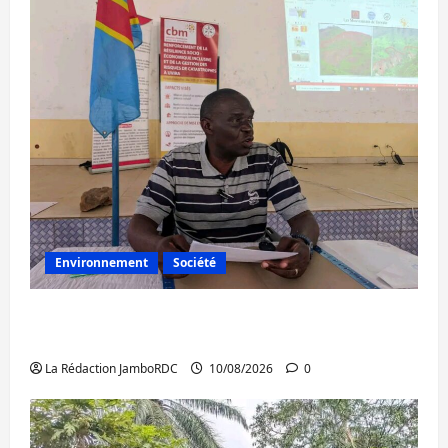
Environnement
Société
Uvira : à l’approche des pluies, le maire
renforce la prévention
La Rédaction JamboRDC
10/08/2026
0