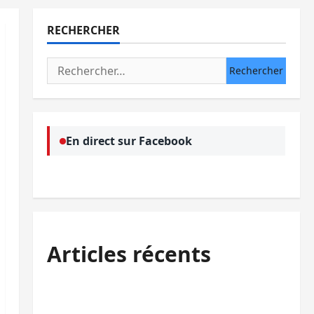
RECHERCHER
Rechercher :
En direct sur Facebook
Articles récents
Beni : l’échange de prisonniers entre
l’AFC/M23 et Kinshasa ne convainc pas