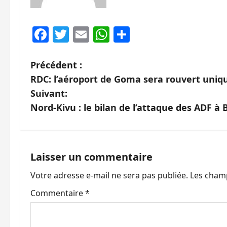
Facebook
Twitter
Email
WhatsApp
Partager
N
Précédent :
RDC: l’aéroport de Goma sera rouvert uniq
a
Suivant:
v
Nord-Kivu : le bilan de l’attaque des ADF 
i
g
Laisser un commentaire
a
Votre adresse e-mail ne sera pas publiée.
Les champ
t
Commentaire
*
i