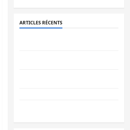
ARTICLES RÉCENTS
Beni : l’échange de prisonniers entre
l’AFC/M23 et Kinshasa ne convainc pas
Processus de Doha : 15 personnes remises
à l’AFC/M23 avec l’appui du CICR
Bukavu : des routes en ruine paralysent la
circulation
Ebola : la RDC intensifie la lutte avec l’OMS
Uvira : une journée de mercredi marquée
par l’appel à la paix