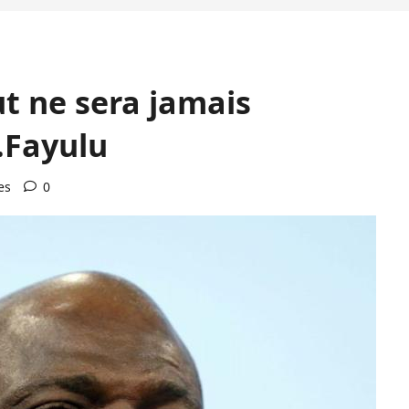
t ne sera jamais
.Fayulu
es
0