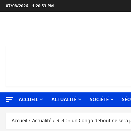
Aller
07/08/2026
1:20:54 PM
au
contenu
ACCUEIL
ACTUALITÉ
SOCIÉTÉ
SÉC
Accueil
Actualité
RDC: « un Congo debout ne sera j