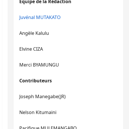
Equipe de la Rédaction
le
pour
volume.
augmenter
ou
Juvénal MUTAKATO
diminuer
le
Angèle Kalulu
volume.
Elvine CIZA
Merci BYAMUNGU
Contributeurs
Joseph Manegabe(JR)
Nelson Kitumaini
Pacifique MULEMANGABO