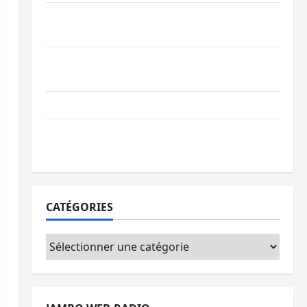
Processus de Doha : 15 personnes remises
à l’AFC/M23 avec l’appui du CICR
Bukavu : des routes en ruine paralysent la
circulation
Ebola : la RDC intensifie la lutte avec l’OMS
Uvira : une journée de mercredi marquée
par l’appel à la paix
CATÉGORIES
Catégories