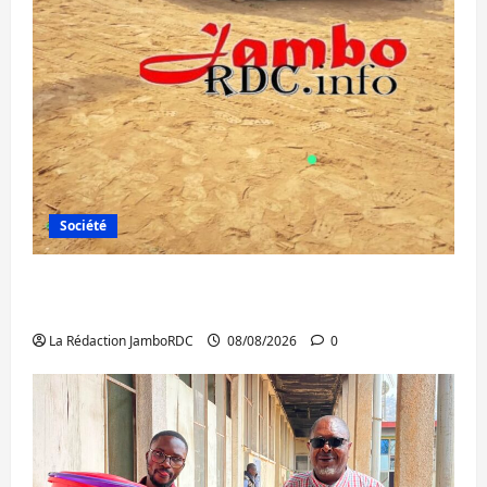
Société
Bagira : une ambulance renversée à Ciriri,
la NDSCI dénonce l’état de la route
La Rédaction JamboRDC
08/08/2026
0