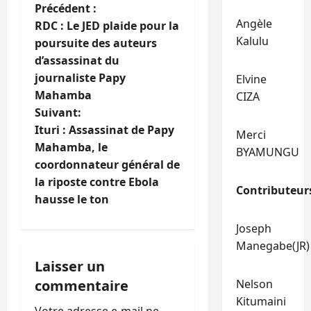
N
Précédent :
Angèle
RDC : Le JED plaide pour la
a
Kalulu
poursuite des auteurs
d’assassinat du
v
journaliste Papy
Elvine
i
Mahamba
CIZA
Suivant:
g
Ituri : Assassinat de Papy
Merci
Mahamba, le
BYAMUNGU
a
coordonnateur général de
t
la riposte contre Ebola
Contributeur
hausse le ton
i
Joseph
o
Manegabe(JR)
Laisser un
n
commentaire
Nelson
d
Kitumaini
Votre adresse e-mail ne