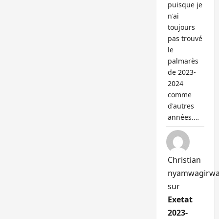
puisque je
n'ai
toujours
pas trouvé
le
palmarès
de 2023-
2024
comme
d'autres
années.…
Christian
nyamwagirw
sur
Exetat
2023-