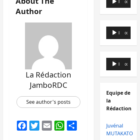
About The
00:00
00:00
audio
Author
Lecteur
00:00
00:00
audio
Lecteur
00:00
00:00
audio
La Rédaction
JamboRDC
Equipe de
la
See author's posts
Rédaction
Facebook
Twitter
Email
WhatsApp
Partager
Juvénal
MUTAKATO