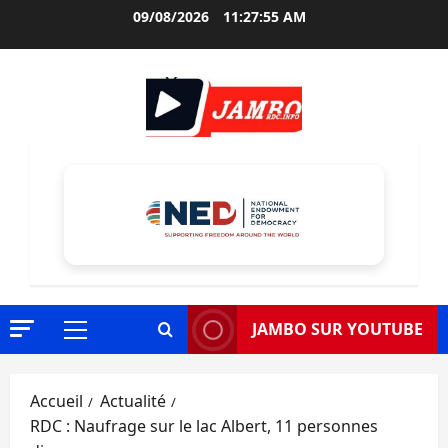
Aller
09/08/2026
11:27:56 AM
au
contenu
JAMBO SUR YOUTUBE
Menu
principal
Accueil
Actualité
RDC : Naufrage sur le lac Albert, 11 personnes