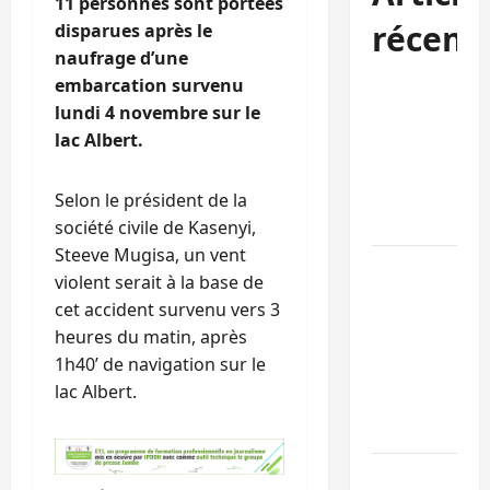
11 personnes sont portées
récent
disparues après le
naufrage d’une
embarcation survenu
Kinshasa
lundi 4 novembre sur le
confirme la
lac Albert.
libération de
15 personnes
affiliées à
Selon le président de la
l’AFC/M23
société civile de Kasenyi,
Steeve Mugisa, un vent
Bagira : une
violent serait à la base de
ambulance
cet accident survenu vers 3
renversée à
heures du matin, après
Ciriri, la
1h40’ de navigation sur le
NDSCI
lac Albert.
dénonce l’éta
de la route
Sud-Kivu :