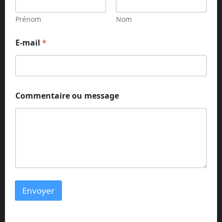
-
m
Prénom
Nom
a
i
E-mail
*
l
C
o
m
m
e
Commentaire ou message
n
t
a
i
r
e
Envoyer