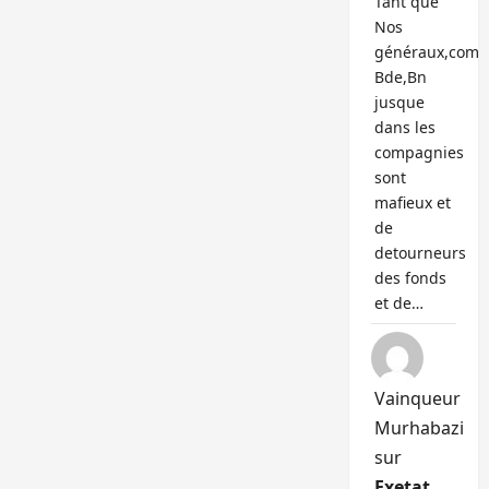
Tant que
Nos
généraux,com
Bde,Bn
jusque
dans les
compagnies
sont
mafieux et
de
detourneurs
des fonds
et de…
Vainqueur
Murhabazi
sur
Exetat