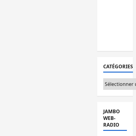
personnes
remises à
l’AFC/M23
avec
l’appui du
CICR
CATÉGORIES
Catégories
JAMBO
WEB-
RADIO