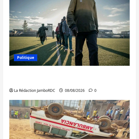
Politique
Kinshasa confirme la libération de 15
personnes affiliées à l’AFC/M23
La Rédaction JamboRDC
08/08/2026
0