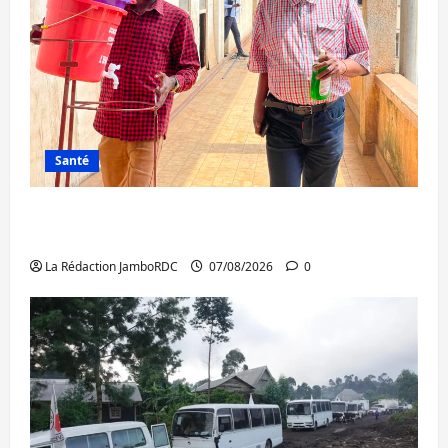
Santé
Sud-Kivu : l’UNPC maintient l’alerte contre
Ebola
La Rédaction JamboRDC
07/08/2026
0