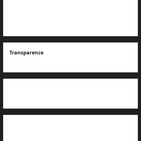
Transparence
A propos de nous
Rapport d’auto-évaluation de transparence (JTI)