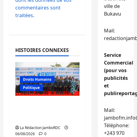
ville de
commentaires sont
Bukavu
traitées
.
Mail:
redactionjam
HISTOIRES CONNEXES
Service
Commercial
(pour vos
publicités
Droits Humains
et
Politique
publireportag
GENOCOST : l’AFC/M23
Mail:
conteste la démarche
jambofm.info
portée par Kinshasa
Téléphone:
La Rédaction JamboRDC
+243 970
06/08/2026
0