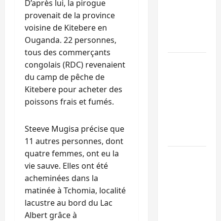
D’après lui, la pirogue
l’UNPC
provenait de la province
maintient
voisine de Kitebere en
l’alerte contr
Ouganda. 22 personnes,
Ebola
tous des commerçants
Beni :
congolais (RDC) revenaient
l’échange de
du camp de pêche de
prisonniers
Kitebere pour acheter des
entre
poissons frais et fumés.
l’AFC/M23 et
Kinshasa ne
Steeve Mugisa précise que
convainc pas
11 autres personnes, dont
quatre femmes, ont eu la
Processus de
vie sauve. Elles ont été
Doha : 15
acheminées dans la
personnes
matinée à Tchomia, localité
remises à
lacustre au bord du Lac
l’AFC/M23
Albert grâce à
avec l’appui