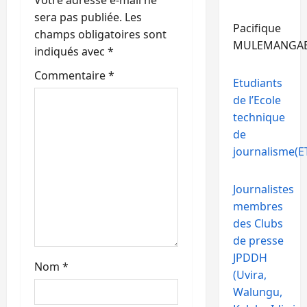
’
sera pas publiée.
Les
Pacifique
champs obligatoires sont
a
MULEMANGA
indiqués avec
*
r
Commentaire
*
Etudiants
de l’Ecole
t
technique
i
de
journalisme(ET
c
l
Journalistes
membres
e
des Clubs
de presse
JPDDH
Nom
*
(Uvira,
Walungu,