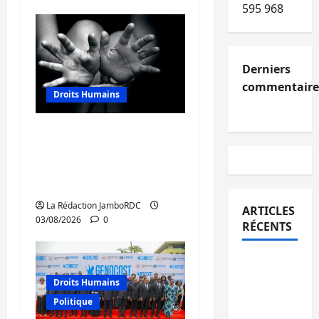
595 968
Derniers
commentaire
Droits Humains
Sud-Kivu : mieux
protéger les droits
humains pour prévenir
la traite des personnes
La Rédaction JamboRDC
ARTICLES
03/08/2026
0
RÉCENTS
Kinshasa
confirme
Droits Humains
la
Politique
libération