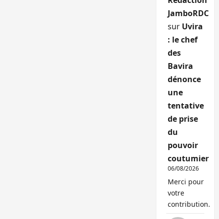
Rédaction
JamboRDC
sur
Uvira
: le chef
des
Bavira
dénonce
une
tentative
de prise
du
pouvoir
coutumier
06/08/2026
Merci pour
votre
contribution.