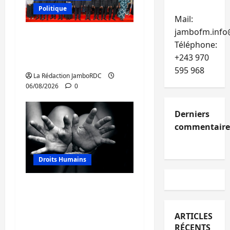
Politique
Mail:
jambofm.info
GENOCOST : l’AFC/M23
Téléphone:
conteste la démarche
+243 970
portée par Kinshasa
595 968
La Rédaction JamboRDC
06/08/2026
0
Derniers
commentaire
Droits Humains
Sud-Kivu : mieux
protéger les droits
humains pour prévenir
ARTICLES
la traite des personnes
RÉCENTS