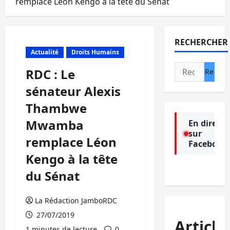
remplace Léon Kengo à la tête du Sénat
RECHERCHER
Actualité
Droits Humains
Rechercher :
RDC : Le
sénateur Alexis
Thambwe
Mwamba
En direct
sur
remplace Léon
Facebook
Kengo à la tête
du Sénat
La Rédaction JamboRDC
27/07/2019
Article
1 minutes de lecture
0