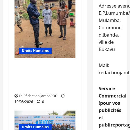
Adresse:aven
E.P.Lumumba/
Mulamba,
Commune
d’Ibanda,
ville de
Bukavu
Droits Humains
Mail:
RDC : le BCNUDH
redactionjam
appelle au respect des
droits des peuples
autochtones
Service
Commercial
La Rédaction JamboRDC
10/08/2026
0
(pour vos
publicités
et
publireportag
Droits Humains