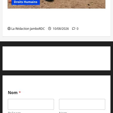
Droits Humains
RDC : le BCNUDH appelle au respect des
droits des peuples autochtones
La Rédaction JamboRDC
10/08/2026
0
Contact et réclamations
Nom
*