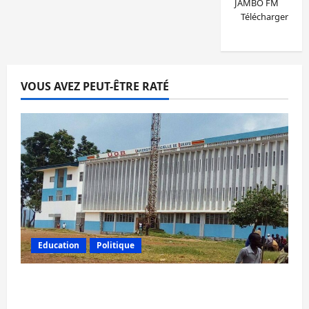
JAMBO FM
Télécharger
VOUS AVEZ PEUT-ÊTRE RATÉ
Education
Politique
RDC : Kinshasa rejette les nominations de
l’AFC/M23 dans les universités de Goma et