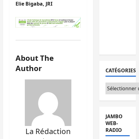
Elie Bigaba, JRI
maintient le
cap du 15
août malgré
les tensions
au sein de
l’opposition
About The
Author
CATÉGORIES
Catégories
JAMBO
WEB-
La Rédaction
RADIO