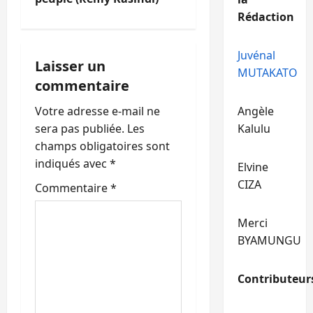
t
Rédaction
i
Juvénal
o
Laisser un
MUTAKATO
commentaire
n
Votre adresse e-mail ne
Angèle
d
sera pas publiée.
Les
Kalulu
’
champs obligatoires sont
indiqués avec
*
Elvine
a
CIZA
Commentaire
*
r
Merci
t
BYAMUNGU
i
Contributeur
c