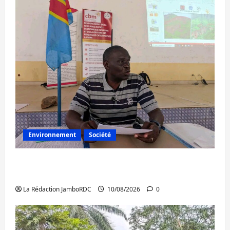
Environnement
Société
Uvira : à l’approche des pluies, le maire
renforce la prévention
La Rédaction JamboRDC
10/08/2026
0