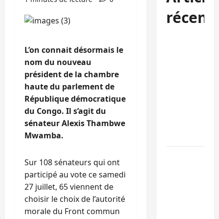
récent
RDC :
L’on connait désormais le
Kinshasa
nom du nouveau
rejette les
président de la chambre
nominations
haute du parlement de
de l’AFC/M23
République démocratique
dans les
du Congo. Il s’agit du
universités d
sénateur Alexis Thambwe
Goma et
Mwamba.
Bukavu
Ebola au Sud-
Sur 108 sénateurs qui ont
Kivu : 7
participé au vote ce samedi
médias de
27 juillet, 65 viennent de
Bukavu et le
choisir le choix de l’autorité
RATECO doté
morale du Front commun
en kits de