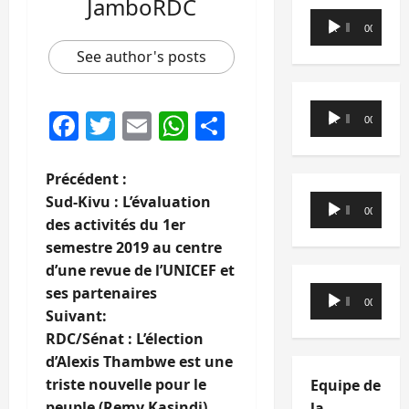
JamboRDC
Lecteur
00:00
00:00
audio
See author's posts
Lecteur
Facebook
Twitter
Email
WhatsApp
Partager
00:00
00:00
audio
N
Précédent :
Sud-Kivu : L’évaluation
Lecteur
a
00:00
00:00
des activités du 1er
audio
semestre 2019 au centre
v
d’une revue de l’UNICEF et
i
ses partenaires
Lecteur
00:00
00:00
Suivant:
audio
g
RDC/Sénat : L’élection
d’Alexis Thambwe est une
a
triste nouvelle pour le
Equipe de
peuple (Remy Kasindi)
la