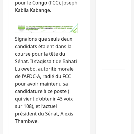
pour le Congo (FCC), Joseph
prévention
Kabila Kabange.
par l’UNPC
Uvira : à
l’approche de
Signalons que seuls deux
pluies, le
candidats étaient dans la
maire
course pour la tête du
renforce la
Sénat. Il s’agissait de Bahati
prévention
Lukwebo, autorité morale
RDC : le
de l’AFDC-A, radié du FCC
BCNUDH
pour avoir maintenu sa
appelle au
candidature à ce poste (
respect des
qui vient d’obtenir 43 voix
droits des
sur 108), et l’actuel
peuples
président du Sénat, Alexis
autochtones
Thambwe.
RDC : la C64