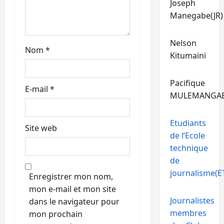
Joseph
l
Manegabe(JR)
e
Nelson
Nom
*
Kitumaini
Pacifique
E-mail
*
MULEMANGA
Etudiants
Site web
de l’Ecole
technique
de
journalisme(ET
Enregistrer mon nom,
mon e-mail et mon site
Journalistes
dans le navigateur pour
membres
mon prochain