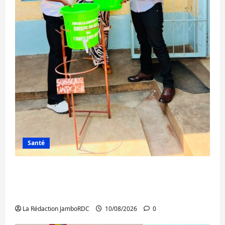
Santé
Ebola au Sud-Kivu : 7 médias de Bukavu et
le RATECO dotés en kits de prévention par
l’UNPC
La Rédaction JamboRDC
10/08/2026
0