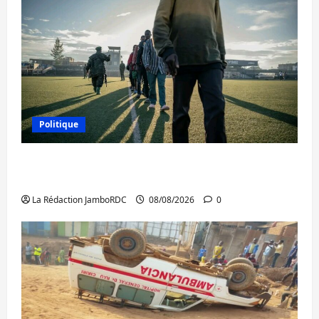
Politique
Kinshasa confirme la libération de 15
personnes affiliées à l’AFC/M23
La Rédaction JamboRDC
08/08/2026
0