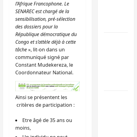
l’UNPC
l’Afrique Francophone. Le
maintient
SENAREC est chargé de la
l’alerte contr
sensibilisation, pré-sélection
Ebola
des dossiers pour la
République démocratique du
Beni :
Congo et s’attèle déjà à cette
l’échange de
tâche
», lit-on dans un
prisonniers
communiqué signé par
entre
Constant Mudekereza, le
l’AFC/M23 et
Coordonnateur National.
Kinshasa ne
convainc pas
Processus de
Ainsi se présentent les
Doha : 15
critères de participation :
personnes
remises à
Etre âgé de 35 ans ou
l’AFC/M23
moins,
avec l’appui