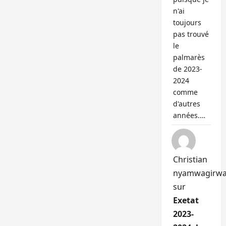
n'ai
toujours
pas trouvé
le
palmarès
de 2023-
2024
comme
d'autres
années.…
Christian
nyamwagirw
sur
Exetat
2023-