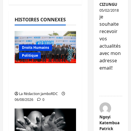
CIZUNGU
05/02/2018
je
HISTOIRES CONNEXES
souhaite
recevoir
vos
actualités
Droits Humains
avec mon
Politique
adresse
email!
GENOCOST : l’AFC/M23
conteste la démarche
RÉPONDR
portée par Kinshasa
E
La Rédaction JamboRDC
06/08/2026
0
Ngoyi
Katembua
Patrick