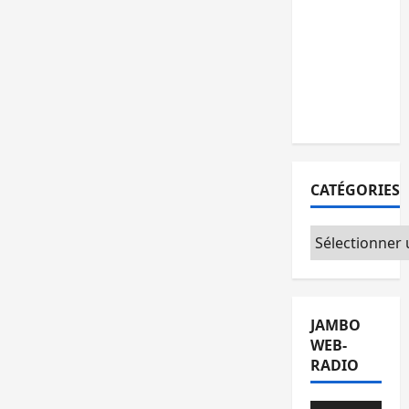
remises à
l’AFC/M23
avec
l’appui du
CICR
CATÉGORIES
Catégories
JAMBO
WEB-
RADIO