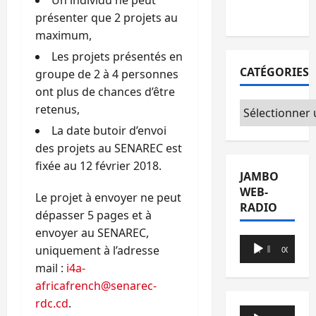
Un individu ne peut
du CICR
présenter que 2 projets au
maximum,
Les projets présentés en
CATÉGORIES
groupe de 2 à 4 personnes
ont plus de chances d’être
Catégories
retenus,
La date butoir d’envoi
des projets au SENAREC est
fixée au 12 février 2018.
JAMBO
WEB-
Le projet à envoyer ne peut
RADIO
dépasser 5 pages et à
envoyer au SENAREC,
Lecteur
uniquement à l’adresse
00:00
00:00
audio
mail :
i4a-
africafrench@senarec-
rdc.cd
.
Lecteur