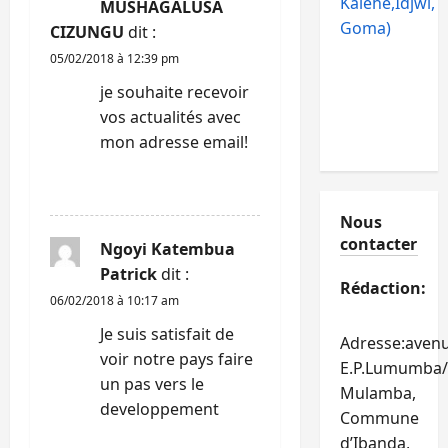
Kalehe,Idjwi,
MUSHAGALUSA
r
Goma)
CIZUNGU
dit :
t
05/02/2018 à 12:39 pm
je souhaite recevoir
i
vos actualités avec
c
mon adresse email!
l
RÉPONDRE
Nous
e
contacter
Ngoyi Katembua
Patrick
dit :
Rédaction:
06/02/2018 à 10:17 am
Je suis satisfait de
Adresse:aven
voir notre pays faire
E.P.Lumumba/
un pas vers le
Mulamba,
developpement
Commune
d’Ibanda,