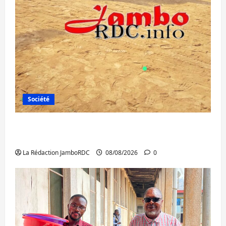
Société
Bagira : une ambulance renversée à Ciriri,
la NDSCI dénonce l’état de la route
La Rédaction JamboRDC
08/08/2026
0