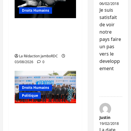
06/02/2018
Je suis
Droits Humains
satisfait
de voir
Sud-Kivu : mieux
notre
protéger les droits
pays faire
humains pour prévenir
un pas
la traite des personnes
vers le
La Rédaction JamboRDC
developp
03/08/2026
0
ement
RÉPONDR
Droits Humains
E
Politique
GENOCOST : mémoire,
justice et réparations
Justin
19/02/2018
au cœur du message
La date