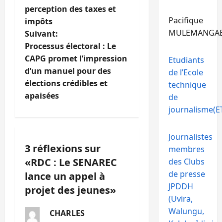
v
perception des taxes et
Pacifique
i
impôts
MULEMANGA
Suivant:
g
Processus électoral : Le
CAPG promet l’impression
Etudiants
a
d’un manuel pour des
de l’Ecole
t
élections crédibles et
technique
apaisées
de
i
journalisme(ET
o
Journalistes
n
3 réflexions sur
membres
«
RDC : Le SENAREC
des Clubs
d
de presse
lance un appel à
JPDDH
’
projet des jeunes
»
(Uvira,
a
Walungu,
CHARLES