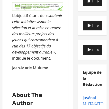
00:00
00:00
audio
L’objectif étant de «
soutenir
cette initiative visant la
Lecteur
00:00
00:00
sélection et la mise en œuvre
audio
des meilleurs projets des
jeunes qui correspondent à
l’un des 17 objectifs du
Lecteur
00:00
00:00
développement durable »,
audio
indique le document.
Jean-Marie Mulume
Equipe de
la
Rédaction
About The
Juvénal
Author
MUTAKATO