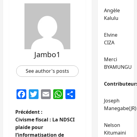
Angèle
Kalulu
Elvine
CIZA
Jambo1
Merci
BYAMUNGU
See author's posts
Contributeur
Facebook
Twitter
Email
WhatsApp
Partager
Joseph
Manegabe(JR)
N
Précédent :
Civisme fiscal : La NDSCI
a
Nelson
plaide pour
Kitumaini
l’informatisation de