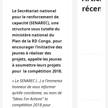
récent
Le Secrétariat national
pour le renforcement de
Kinshasa
capacité (SENAREC), une
confirme la
structure sous tutelle du
libération de
ministère national du
15 personnes
Plan de la RD Congo, pour
affiliées à
encourager l’initiative des
l’AFC/M23
jeunes à réaliser des
Bagira : une
projets, appelle les jeunes
ambulance
à soumettre leurs projets
renversée à
pour la compétition 2018.
Ciriri, la
«
Le SENAREC (…) a l’immense
NDSCI
honneur de vous informer
dénonce l’éta
qu’elle coordonne, au nom de
de la route
‘‘Ideas For Actions’’ la
Sud-Kivu :
compétition 2018 pour