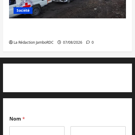
Société
Beni : l’échange de prisonniers entre
l’AFC/M23 et Kinshasa ne convainc pas
La Rédaction JamboRDC
07/08/2026
0
Contact et réclamations
Nom
*