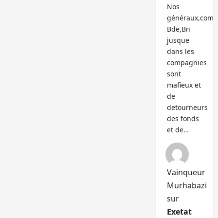
Nos
généraux,com
Bde,Bn
jusque
dans les
compagnies
sont
mafieux et
de
detourneurs
des fonds
et de…
Vainqueur
Murhabazi
sur
Exetat