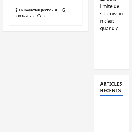
de Tshisekedi
limite de
La Rédaction JamboRDC
soumissio
03/08/2026
0
n c’est
quand ?
RÉPONDR
E
ARTICLES
RÉCENTS
Kinshasa
confirme
la
libération