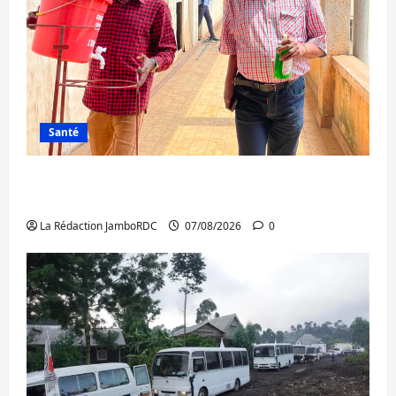
Santé
Sud-Kivu : l’UNPC maintient l’alerte contre
Ebola
La Rédaction JamboRDC
07/08/2026
0