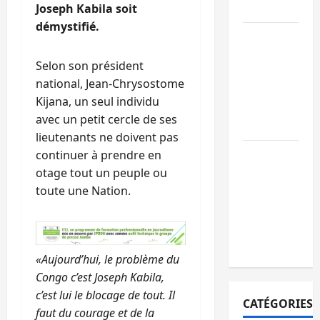
paix
Joseph Kabila soit
démystifié.
GENOCOST :
l’AFC/M23
Selon son président
conteste la
national, Jean-Chrysostome
démarche
Kijana, un seul individu
portée par
avec un petit cercle de ses
Kinshasa
lieutenants ne doivent pas
Ebola : après
continuer à prendre en
Bukavu,
otage tout un peuple ou
l’UNPC-Sud-
toute une Nation.
Kivu équipe
les médias
des territoire
«Aujourd’hui, le problème du
Congo c’est Joseph Kabila,
c’est lui le blocage de tout. Il
CATÉGORIES
faut du courage et de la