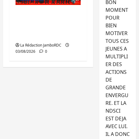
BON
MOMENT
GENOCOST : mémoire,
POUR
justice et réparations
BIEN
au cœur du message
MOTIVER
de Tshisekedi
TOUS CES
La Rédaction JamboRDC
JEUNES A
03/08/2026
0
MULTIPLI
ER DES
ACTIONS
DE
GRANDE
ENVERGU
RE. ET LA
NDSCI
EST DEJA
AVEC LUI.
IL A DONC