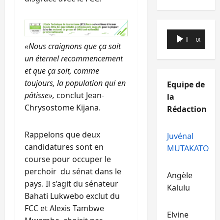
Lecteur
00:00
00:00
«Nous craignons que ça soit
audio
un éternel recommencement
et que ça soit, comme
toujours, la population qui en
Equipe de
pâtisse»,
conclut Jean-
la
Chrysostome Kijana.
Rédaction
Rappelons que deux
Juvénal
candidatures sont en
MUTAKATO
course pour occuper le
perchoir du sénat dans le
Angèle
pays. Il s’agit du sénateur
Kalulu
Bahati Lukwebo exclut du
FCC et Alexis Tambwe
Elvine