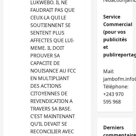
c
redactionjam
LUKWEBO. IL NE
FAUDRAIT PAS QUE
l
Service
CEUX-LA QUI LE
Commercial
SOUTIENNENT SE
e
(pour vos
SENTENT PLUS
publicités
AFFECTES QUE LUI-
et
MEME. IL DOIT
publireportag
PROUVER SA
CAPACITE DE
NOUISANCE AU FCC
Mail:
EN MULTIPLIANT
jambofm.info
DES ACTIONS
Téléphone:
CITOYENNES DE
+243 970
REVENDICATION A
595 968
TRAVERS SA BASE.
C’EST MAINTENANT
QU’IL DEVAIT SE
Derniers
RECONCILIER AVEC
commentaire