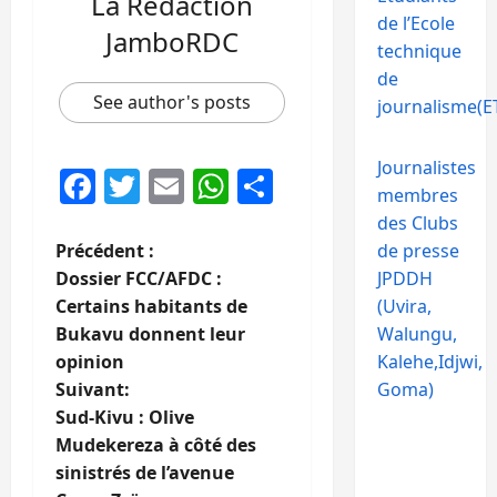
La Rédaction
de l’Ecole
JamboRDC
technique
de
See author's posts
journalisme(ET
Journalistes
Facebook
Twitter
Email
WhatsApp
Partager
membres
des Clubs
N
Précédent :
de presse
Dossier FCC/AFDC :
JPDDH
a
Certains habitants de
(Uvira,
Bukavu donnent leur
Walungu,
v
opinion
Kalehe,Idjwi,
i
Suivant:
Goma)
Sud-Kivu : Olive
g
Mudekereza à côté des
sinistrés de l’avenue
a