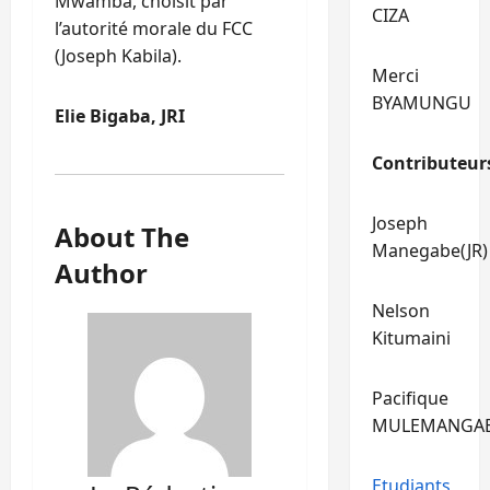
Mwamba, choisit par
CIZA
l’autorité morale du FCC
(Joseph Kabila).
Merci
BYAMUNGU
Elie Bigaba, JRI
Contributeur
Joseph
About The
Manegabe(JR)
Author
Nelson
Kitumaini
Pacifique
MULEMANGA
Etudiants