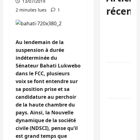
13/07/2019
récent
2 minutes lues
1
Bukavu : des
routes en
ruine
Au lendemain de la
paralysent la
suspension à durée
circulation
indéterminée du
Sénateur Bahati Lukwebo
Ebola : la RD
dans le FCC, plusieurs
intensifie la
voix se font entendre sur
lutte avec
sa position prise et sa
l’OMS
candidature au perchoir
Uvira : une
de la haute chambre du
journée de
pays. Ainsi, la Nouvelle
mercredi
dynamique de la société
marquée par
civile (NDSCI), pense qu’il
l’appel à la
est grand temps que