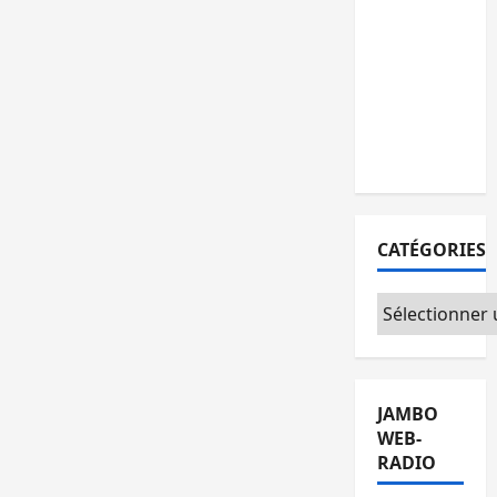
Sud-Kivu
équipe
les
médias
des
territoires
CATÉGORIES
Catégories
JAMBO
WEB-
RADIO