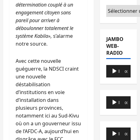
détermination couplé à un
Catégories
engagement citoyen sans
pareil pour arriver à
déboulonner totalement le
système Kabila»,
s’alarme
JAMBO
notre source.
WEB-
RADIO
Avec cette nouvelle
Lecteur
guéguerre, la NDSCI craint
00:00
00:00
audio
une nouvelle
déstabilisation
d’institutions en voie
Lecteur
d’installation dans
00:00
00:00
audio
plusieurs provinces,
notamment ici au Sud-Kivu
où on a un gouverneur issu
Lecteur
de l’AFDC-A, aujourd’hui en
00:00
00:00
audio
disgrâce avec le FCC.