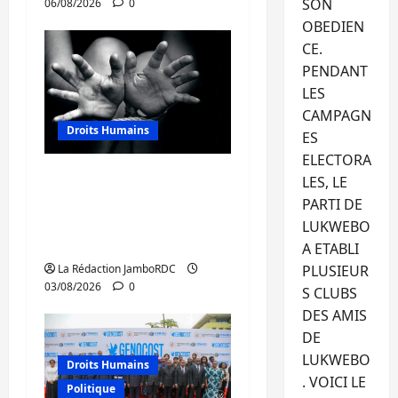
SON
06/08/2026
0
OBEDIEN
CE.
PENDANT
LES
CAMPAGN
Droits Humains
ES
ELECTORA
Sud-Kivu : mieux
LES, LE
protéger les droits
PARTI DE
humains pour prévenir
LUKWEBO
la traite des personnes
A ETABLI
PLUSIEUR
La Rédaction JamboRDC
03/08/2026
0
S CLUBS
DES AMIS
DE
LUKWEBO
Droits Humains
. VOICI LE
Politique