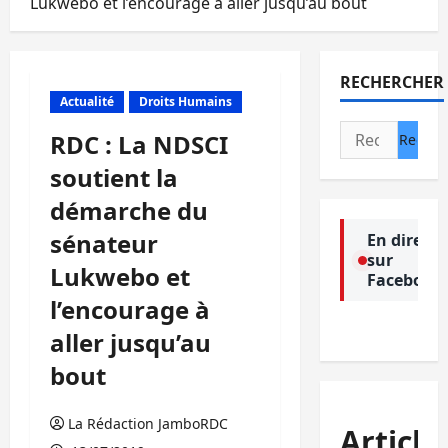
Lukwebo et l’encourage à aller jusqu’au bout
RECHERCHER
Actualité
Droits Humains
Rechercher :
RDC : La NDSCI
soutient la
démarche du
sénateur
En direct
sur
Lukwebo et
Facebook
l’encourage à
aller jusqu’au
bout
La Rédaction JamboRDC
Article