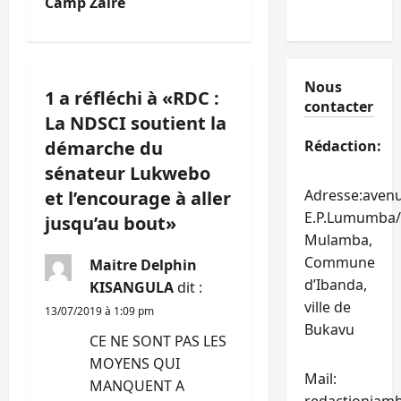
Camp Zaïre
t
i
Nous
1 a réfléchi à «
RDC :
o
contacter
La NDSCI soutient la
n
démarche du
Rédaction:
sénateur Lukwebo
d
Adresse:aven
et l’encourage à aller
’
E.P.Lumumba/
jusqu’au bout
»
Mulamba,
a
Commune
Maitre Delphin
d’Ibanda,
KISANGULA
dit :
r
ville de
13/07/2019 à 1:09 pm
t
Bukavu
CE NE SONT PAS LES
i
MOYENS QUI
Mail:
MANQUENT A