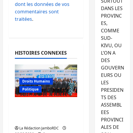
SURTOUT
dont les données de vos
DANS LES
commentaires sont
PROVINC
traitées
.
ES,
COMME
SUD-
KIVU, OU
HISTOIRES CONNEXES
L’ON A
DES
GOUVERN
EURS OU
Droits Humains
LES
PRESIDEN
Politique
TS DES
ASSEMBL
GENOCOST : l’AFC/M23
EES
conteste la démarche
PROVINCI
portée par Kinshasa
ALES DE
La Rédaction JamboRDC