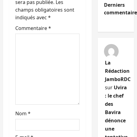
sera pas publiée.
Les
Derniers
’
champs obligatoires sont
commentaire
indiqués avec
*
a
Commentaire
*
r
t
i
La
Rédaction
c
JamboRDC
l
sur
Uvira
: le chef
e
des
Bavira
Nom
*
dénonce
une