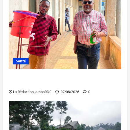
Santé
Sud-Kivu : l’UNPC maintient l’alerte contre
Ebola
La Rédaction JamboRDC
07/08/2026
0