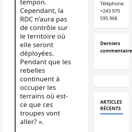
tempon.
Téléphone:
Cependant, la
+243 970
RDC n’aura pas
595 968
de contrôle sur
le territoire où
elle seront
Derniers
commentaire
déployées.
Pendant que les
rebelles
continuent à
occuper les
terrains où est-
ARTICLES
ce que ces
RÉCENTS
troupes vont
aller? ».
Kinshasa
confirme