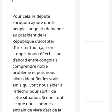
la
libération
Pour cela, le député
de 15
Furuguta ajoute que le
personnes
peuple congolais demande
affiliées à
au président de la
l’AFC/M23
République d’accepter
Bagira :
d’arrêter tout ça, « on
une
stoppe, nous réfléchissons
ambulance
d’abord entre congolais,
renversée
comprendre notre
à Ciriri, la
problème et puis nous
NDSCI
allons identifier les vrais
dénonce
amis qui vont nous aider à
l’état de
réfléchir pour sortir de
la route
cette situation. Si non, tout
ce que nous sommes
Sud-Kivu
entrain de vivre c’est de la