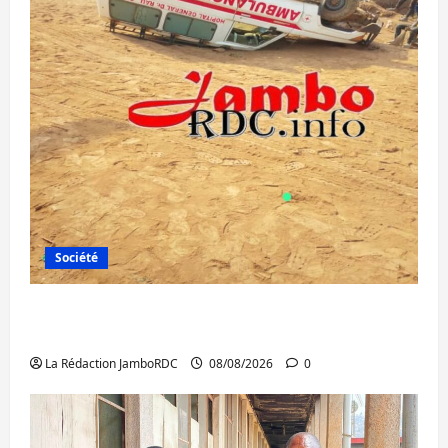
Société
Bagira : une ambulance renversée à Ciriri,
la NDSCI dénonce l’état de la route
La Rédaction JamboRDC
08/08/2026
0