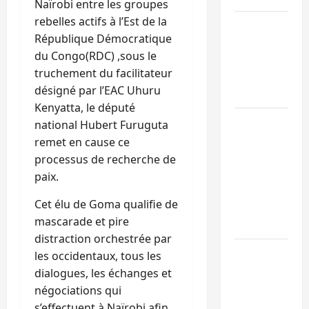
Naïrobi entre les groupes
rebelles actifs à l’Est de la
Sud-Kivu :
République Démocratique
l’UNPC
du Congo(RDC) ,sous le
maintient
truchement du facilitateur
l’alerte contr
désigné par l’EAC Uhuru
Ebola
Kenyatta, le député
Beni :
national Hubert Furuguta
l’échange de
remet en cause ce
prisonniers
processus de recherche de
entre
paix.
l’AFC/M23 et
Cet élu de Goma qualifie de
Kinshasa ne
mascarade et pire
convainc pas
distraction orchestrée par
Processus de
les occidentaux, tous les
Doha : 15
dialogues, les échanges et
personnes
négociations qui
remises à
s’effectuent à Naïrobi afin