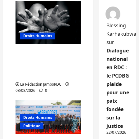
Blessing
Karhakubwa
Droits Humains
sur
Dialogue
Sud-Kivu : mieux
national
protéger les droits
en RDC :
humains pour prévenir
la traite des personnes
le PCDBG
plaide
La Rédaction JamboRDC
03/08/2026
0
pour une
paix
fondée
sur la
Droits Humains
justice
Politique
22/07/2026