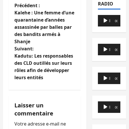
RADIO
N
Précédent :
Kalehe : Une femme d’une
a
Lecteur
quarantaine d’années
00:00
00:00
audio
assassinée par balles par
v
des bandits armés à
i
Shanje
Lecteur
Suivant:
00:00
00:00
g
audio
Kadutu: Les responsables
des CLD outillés sur leurs
a
rôles afin de développer
Lecteur
t
leurs entités
00:00
00:00
audio
i
o
Lecteur
Laisser un
00:00
00:00
audio
commentaire
n
Votre adresse e-mail ne
d