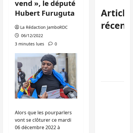
vend », le député
Article
Hubert Furuguta
récent
La Rédaction JamboRDC
06/12/2022
Kinshasa
3 minutes lues
0
confirme la
libération de
15 personnes
affiliées à
l’AFC/M23
Bagira : une
ambulance
renversée à
Ciriri, la
Alors que les pourparlers
NDSCI
vont se clôturer ce mardi
dénonce l’éta
06 décembre 2022 à
de la route