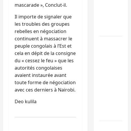
: l’UNPC
mascarade », Conclut-il.
maintient
l’alerte
Il importe de signaler que
contre
les troubles des groupes
Ebola
rebelles en négociation
continuent à massacrer le
Beni :
peuple congolais à l’Est et
l’échange
cela en dépit de la consigne
de
du « cessez le feu » que les
prisonniers
autorités congolaises
entre
avaient instaurée avant
l’AFC/M23
toute forme de négociation
et
avec ces derniers à Nairobi.
Kinshasa
ne
Deo kulila
convainc
pas
Processus