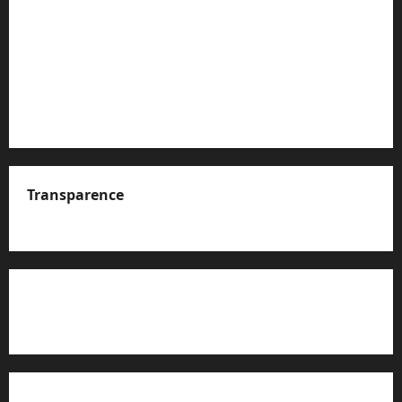
Transparence
A propos de nous
Rapport d’auto-évaluation de transparence (JTI)