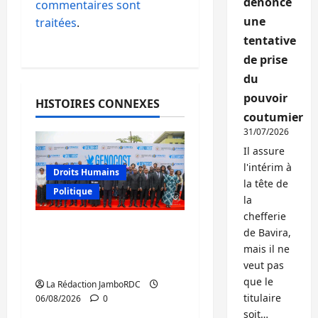
dénonce
commentaires sont
une
traitées
.
tentative
de prise
du
pouvoir
HISTOIRES CONNEXES
coutumier
31/07/2026
Il assure
l'intérim à
Droits Humains
la tête de
Politique
la
chefferie
GENOCOST : l’AFC/M23
de Bavira,
conteste la démarche
mais il ne
portée par Kinshasa
veut pas
que le
La Rédaction JamboRDC
titulaire
06/08/2026
0
soit…