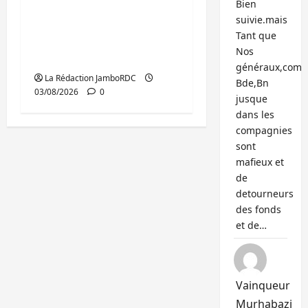
Bien
GENOCOST : mémoire,
suivie.mais
justice et réparations
Tant que
au cœur du message
Nos
de Tshisekedi
généraux,com
La Rédaction JamboRDC
Bde,Bn
03/08/2026
0
jusque
dans les
compagnies
sont
mafieux et
de
detourneurs
des fonds
et de…
Vainqueur
Murhabazi