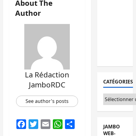
About The
de Doha :
15
Author
personnes
remises à
l’AFC/M23
avec
l’appui du
CICR
La Rédaction
CATÉGORIES
JamboRDC
Catégories
See author's posts
Facebook
Twitter
Email
WhatsApp
Partager
JAMBO
WEB-