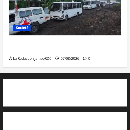
Société
Beni : l’échange de prisonniers entre
l’AFC/M23 et Kinshasa ne convainc pas
La Rédaction JamboRDC
07/08/2026
0
Contact et réclamations