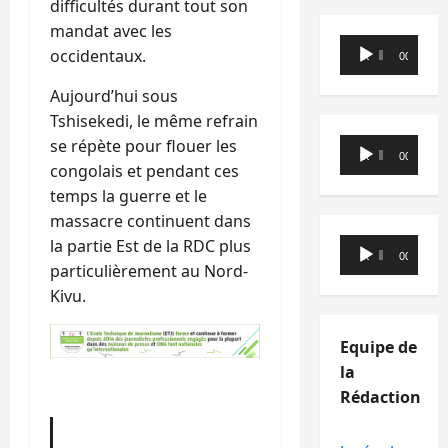
difficultés durant tout son
mandat avec les
Lecteur
occidentaux.
00:00
00:00
audio
Aujourd’hui sous
Tshisekedi, le même refrain
Lecteur
se répète pour flouer les
00:00
00:00
audio
congolais et pendant ces
temps la guerre et le
massacre continuent dans
Lecteur
la partie Est de la RDC plus
00:00
00:00
audio
particulièrement au Nord-
Kivu.
Equipe de
la
Rédaction