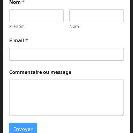
Nom
*
Prénom
Nom
E-mail
*
C
Commentaire ou message
o
m
m
e
n
t
a
i
r
e
Envoyer
N