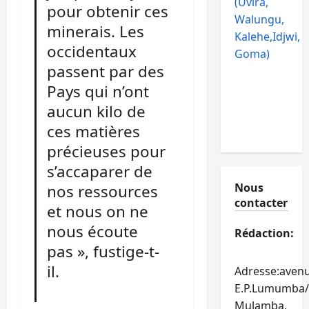
(Uvira,
pour obtenir ces
Walungu,
minerais. Les
Kalehe,Idjwi,
occidentaux
Goma)
passent par des
Pays qui n’ont
aucun kilo de
ces matières
précieuses pour
s’accaparer de
Nous
nos ressources
contacter
et nous on ne
nous écoute
Rédaction:
pas », fustige-t-
il.
Adresse:aven
E.P.Lumumba/
Mulamba,