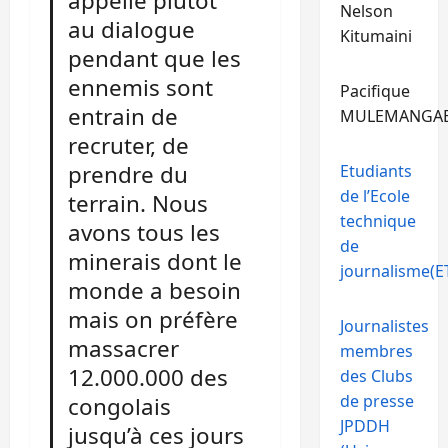
appelle plutôt
Nelson
au dialogue
Kitumaini
pendant que les
ennemis sont
Pacifique
entrain de
MULEMANGA
recruter, de
prendre du
Etudiants
de l’Ecole
terrain. Nous
technique
avons tous les
de
minerais dont le
journalisme(ET
monde a besoin
mais on préfère
Journalistes
massacrer
membres
12.000.000 des
des Clubs
de presse
congolais
JPDDH
jusqu’à ces jours