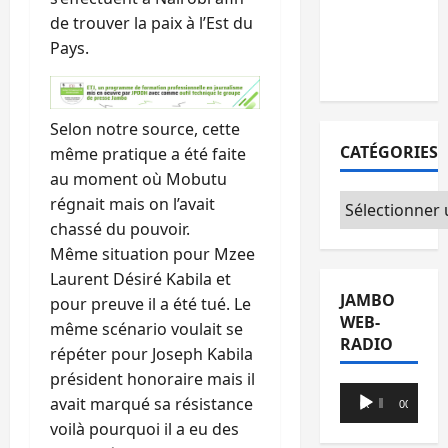
l’AFC/M23
de trouver la paix à l’Est du
avec l’appui
Pays.
du CICR
Selon notre source, cette
CATÉGORIES
même pratique a été faite
au moment où Mobutu
Catégories
régnait mais on l’avait
chassé du pouvoir.
Même situation pour Mzee
Laurent Désiré Kabila et
JAMBO
pour preuve il a été tué. Le
WEB-
même scénario voulait se
RADIO
répéter pour Joseph Kabila
président honoraire mais il
Lecteur
avait marqué sa résistance
00:00
00:00
audio
voilà pourquoi il a eu des