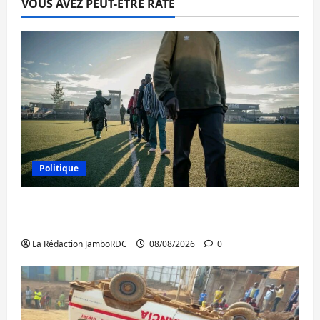
VOUS AVEZ PEUT-ÊTRE RATÉ
Politique
Kinshasa confirme la libération de 15
personnes affiliées à l’AFC/M23
La Rédaction JamboRDC
08/08/2026
0