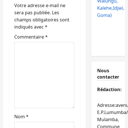
d
Walungu,
Votre adresse e-mail ne
Kalehe,Idjwi,
’
sera pas publiée.
Les
Goma)
champs obligatoires sont
a
indiqués avec
*
r
Commentaire
*
t
i
Nous
c
contacter
l
Rédaction:
e
Adresse:aven
E.P.Lumumba/
Nom
*
Mulamba,
Commune