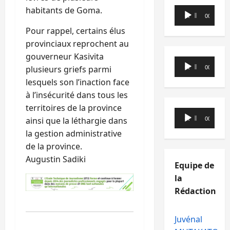
habitants de Goma.
Lecteur
00:00
00:00
audio
Pour rappel, certains élus
provinciaux reprochent au
gouverneur Kasivita
Lecteur
plusieurs griefs parmi
00:00
00:00
audio
lesquels son l’inaction face
à l’insécurité dans tous les
territoires de la province
Lecteur
ainsi que la léthargie dans
00:00
00:00
audio
la gestion administrative
de la province.
Augustin Sadiki
Equipe de
la
Rédaction
Juvénal