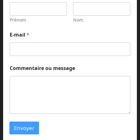
o
u
Prénom
Nom
E-mail
*
Commentaire ou message
Envoyer