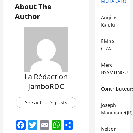
MUTAKATO
About The
Author
Angèle
Kalulu
Elvine
CIZA
Merci
BYAMUNGU
La Rédaction
JamboRDC
Contributeur
See author's posts
Joseph
Manegabe(JR)
Facebook
Twitter
Email
WhatsApp
Partager
Nelson