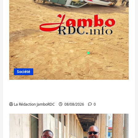
Société
Bagira : une ambulance renversée à Ciriri,
la NDSCI dénonce l’état de la route
La Rédaction JamboRDC
08/08/2026
0