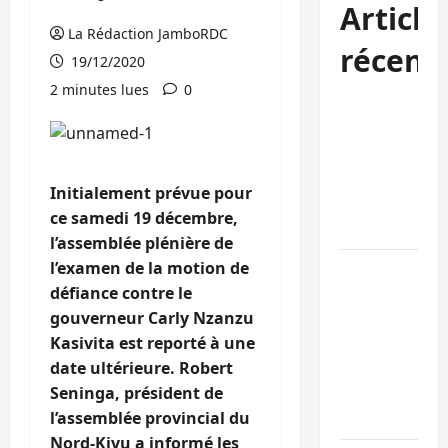
Article
La Rédaction JamboRDC
récent
19/12/2020
2 minutes lues
0
Kinshasa
confirme la
libération de
15 personnes
Initialement prévue pour
affiliées à
ce samedi 19 décembre,
l’AFC/M23
l’assemblée plénière de
l’examen de la motion de
Bagira : une
défiance contre le
ambulance
gouverneur Carly Nzanzu
renversée à
Kasivita est reporté à une
Ciriri, la
date ultérieure. Robert
NDSCI
Seninga, président de
dénonce l’éta
l’assemblée provincial du
de la route
Nord-Kivu a informé les