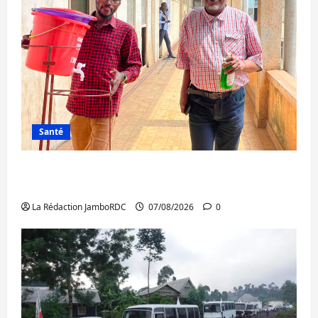
Santé
Sud-Kivu : l’UNPC maintient l’alerte contre
Ebola
La Rédaction JamboRDC
07/08/2026
0