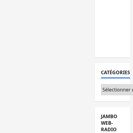
15
personnes
remises à
l’AFC/M23
avec
l’appui du
CICR
CATÉGORIES
Catégories
JAMBO
WEB-
RADIO