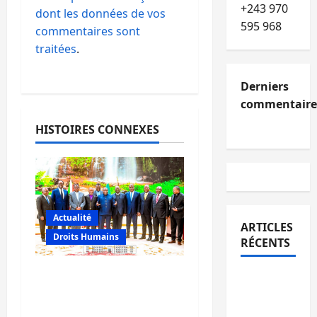
+243 970
dont les données de vos
595 968
commentaires sont
traitées
.
Derniers
commentaire
HISTOIRES CONNEXES
Actualité
ARTICLES
Droits Humains
RÉCENTS
Crise en RDC :
Kinshasa
Ndayishimiye mise sur
confirme
le dialogue avec
la