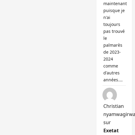
maintenant
puisque je
n'ai
toujours
pas trouvé
le
palmarès
de 2023-
2024
comme
d'autres
années.…
Christian
nyamwagirw
sur
Exetat