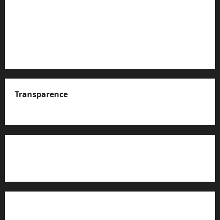
Transparence
A propos de nous
Rapport d’auto-évaluation de transparence (JTI)