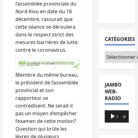
l’assemblée provinciale du
avec l’appui
Nord-Kivu en date du 18
du CICR
décembre, rassurait que
cette séance se déroulera
dans le respect strict des
CATÉGORIES
mesures barrières de lutte
contre le coronavirus.
Catégories
Membre du même bureau,
le président de l’assemblée
JAMBO
provincial et son
WEB-
rapporteur se
RADIO
contredisent. Ne serait-il
pas un moyen d’empêcher
Lecteur
00:00
00:00
l’examen de cette motion?
audio
Question qui brûle les
lèvres de plusieurs