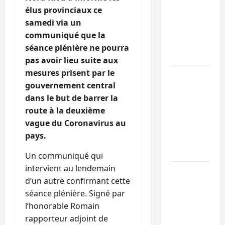
Sud-Kivu :
élus provinciaux ce
l’UNPC
samedi via un
maintient
communiqué que la
l’alerte contr
séance plénière ne pourra
Ebola
pas avoir lieu suite aux
mesures prisent par le
Beni :
gouvernement central
l’échange de
dans le but de barrer la
prisonniers
route à la deuxième
entre
vague du Coronavirus au
l’AFC/M23 et
pays.
Kinshasa ne
convainc pas
Un communiqué qui
intervient au lendemain
Processus de
d’un autre confirmant cette
Doha : 15
séance plénière. Signé par
personnes
l’honorable Romain
remises à
rapporteur adjoint de
l’AFC/M23