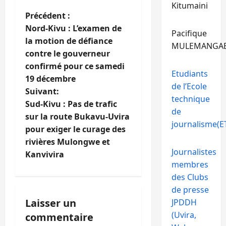
Kitumaini
N
Précédent :
Nord-Kivu : L’examen de
Pacifique
a
la motion de défiance
MULEMANGA
contre le gouverneur
v
confirmé pour ce samedi
Etudiants
i
19 décembre
de l’Ecole
Suivant:
technique
g
Sud-Kivu : Pas de trafic
de
sur la route Bukavu-Uvira
a
journalisme(ET
pour exiger le curage des
t
rivières Mulongwe et
Journalistes
Kanvivira
i
membres
des Clubs
o
de presse
Laisser un
JPDDH
n
(Uvira,
commentaire