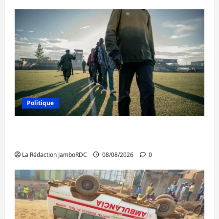
Politique
Kinshasa confirme la libération de 15
personnes affiliées à l’AFC/M23
La Rédaction JamboRDC
08/08/2026
0