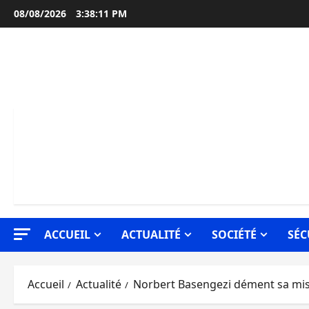
Aller
08/08/2026
3:38:12 PM
au
contenu
ACCUEIL
ACTUALITÉ
SOCIÉTÉ
SÉC
Accueil
Actualité
Norbert Basengezi dément sa mise