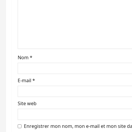
o
n
d
’
a
Nom
*
r
t
E-mail
*
i
c
Site web
l
e
Enregistrer mon nom, mon e-mail et mon site d