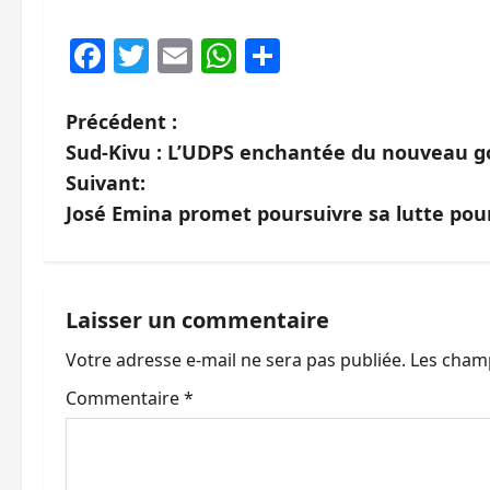
Facebook
Twitter
Email
WhatsApp
Partager
N
Précédent :
Sud-Kivu : L’UDPS enchantée du nouveau g
a
Suivant:
v
José Emina promet poursuivre sa lutte pou
i
g
Laisser un commentaire
a
Votre adresse e-mail ne sera pas publiée.
Les champ
t
Commentaire
*
i