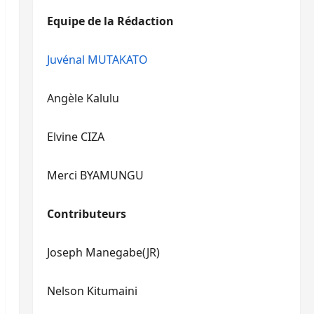
diminuer
haut/bas
Equipe de la Rédaction
le
pour
volume.
augmenter
ou
Juvénal MUTAKATO
diminuer
le
Angèle Kalulu
volume.
Elvine CIZA
Merci BYAMUNGU
Contributeurs
Joseph Manegabe(JR)
Nelson Kitumaini