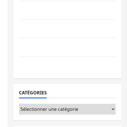
Bagira : une ambulance renversée à Ciriri,
la NDSCI dénonce l’état de la route
Sud-Kivu : l’UNPC maintient l’alerte contre
Ebola
Beni : l’échange de prisonniers entre
l’AFC/M23 et Kinshasa ne convainc pas
Processus de Doha : 15 personnes remises
à l’AFC/M23 avec l’appui du CICR
CATÉGORIES
Catégories