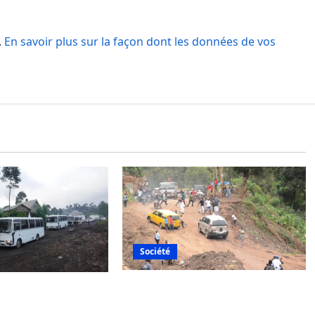
.
En savoir plus sur la façon dont les données de vos
Société
Bukavu : des routes en ruine
ange de
paralysent la circulation
 entre l’AFC/M23