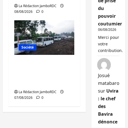
de prise
La Rédaction JamboRDC
du
08/08/2026
0
pouvoir
coutumier
06/08/2026
Merci pour
votre
Société
contribution.
Beni : l’échange de
prisonniers entre
Josué
l’AFC/M23 et Kinshasa
matabaro
ne convainc pas
sur
Uvira
La Rédaction JamboRDC
07/08/2026
0
: le chef
des
Bavira
dénonce