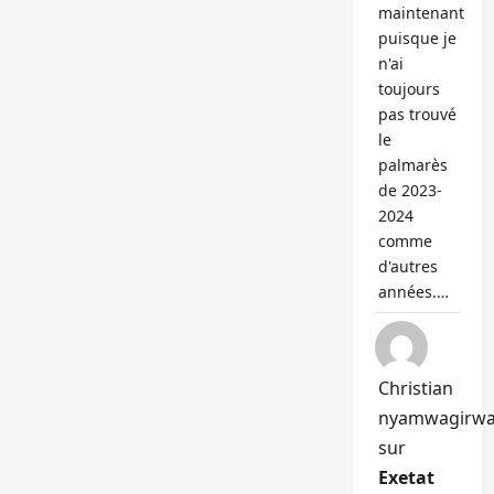
maintenant
puisque je
n'ai
toujours
pas trouvé
le
palmarès
de 2023-
2024
comme
d'autres
années.…
Christian
nyamwagirw
sur
Exetat