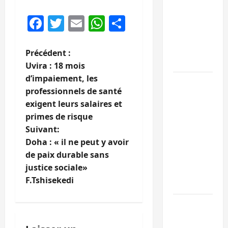
libération
Facebook
Twitter
Email
WhatsApp
Partager
de 15
personnes
affiliées à
N
Précédent :
l’AFC/M23
Uvira : 18 mois
a
d’impaiement, les
Bagira :
professionnels de santé
v
une
exigent leurs salaires et
ambulance
i
primes de risque
renversée
Suivant:
à Ciriri, la
g
Doha : « il ne peut y avoir
NDSCI
de paix durable sans
dénonce
a
justice sociale»
l’état de
t
F.Tshisekedi
la route
i
Sud-Kivu
: l’UNPC
o