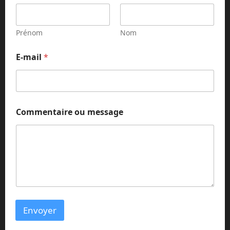
m
e
s
s
Prénom
Nom
a
g
E-mail
*
e
Commentaire ou message
Envoyer