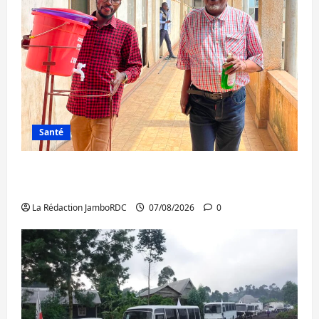
Santé
Sud-Kivu : l’UNPC maintient l’alerte contre
Ebola
La Rédaction JamboRDC
07/08/2026
0