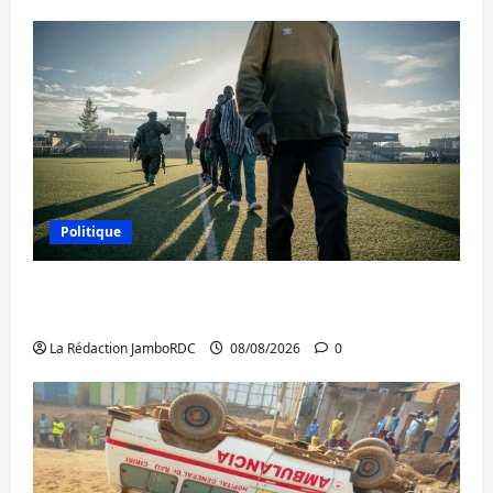
Politique
Kinshasa confirme la libération de 15
personnes affiliées à l’AFC/M23
La Rédaction JamboRDC
08/08/2026
0