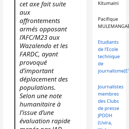
cet axe fait suite
Kitumaini
aux
Pacifique
affrontements
MULEMANGA
armés opposant
l’AFC/M23 aux
Etudiants
Wazalendo et les
de l’Ecole
FARDC, ayant
technique
provoqué
de
d’important
journalisme(ET
déplacement des
populations.
Journalistes
membres
Selon une note
des Clubs
humanitaire à
de presse
l’issue d’une
JPDDH
évaluation rapide
(Uvira,