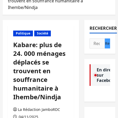
trouvent en souffrance humanitaire à
Ihembe/Nindja
RECHERCHER
Politique
Société
Rechercher :
Kabare: plus de
24. 000 ménages
déplacés se
trouvent en
En direct
sur
souffrance
Facebook
humanitaire à
Ihembe/Nindja
La Rédaction JamboRDC
04/11/2025