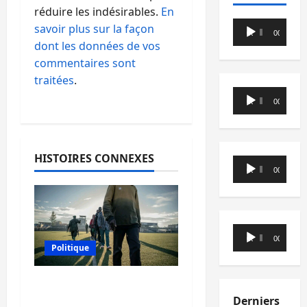
réduire les indésirables.
En
Lecteur
savoir plus sur la façon
00:00
00:00
audio
dont les données de vos
commentaires sont
traitées
.
Lecteur
00:00
00:00
audio
HISTOIRES CONNEXES
Lecteur
00:00
00:00
audio
Lecteur
00:00
00:00
audio
Politique
Kinshasa confirme la
libération de 15
Derniers