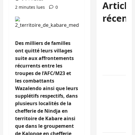
Article
2 minutes lues
0
récent
Kinshasa
confirme la
Des milliers de familles
libération de
ont quitté leurs villages
15 personnes
suite aux affrontements
affiliées à
récurrents entre les
l’AFC/M23
troupes de l’AFC/M23 et
les combattants
Bagira : une
Wazalendo ainsi que leurs
ambulance
supplétifs respectifs, dans
renversée à
plusieurs localités de la
Ciriri, la
chefferie de Nindja en
NDSCI
territoire de Kabare ainsi
dénonce l’éta
que dans le groupement
de la route
de Kalonge en chefferie