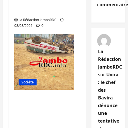
personnes affiliées à
commentaire
l’AFC/M23
La Rédaction JamboRDC
08/08/2026
0
La
Rédaction
JamboRDC
sur
Uvira
: le chef
Société
des
Bagira : une
Bavira
ambulance renversée
dénonce
à Ciriri, la NDSCI
une
dénonce l’état de la
tentative
route