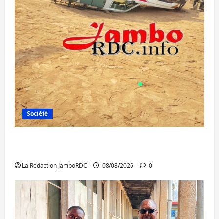
Société
Bagira : une ambulance renversée à Ciriri,
la NDSCI dénonce l’état de la route
La Rédaction JamboRDC
08/08/2026
0