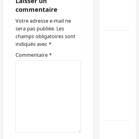
Laisser un
maintient
commentaire
l’alerte
n
contre
Votre adresse e-mail ne
d
Ebola
sera pas publiée.
Les
’
champs obligatoires sont
Beni :
indiqués avec
*
l’échange
a
de
Commentaire
*
prisonniers
r
entre
t
l’AFC/M23
et
i
Kinshasa
ne
c
convainc
l
pas
Processus
e
de Doha :