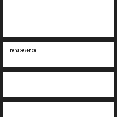
Transparence
A propos de nous
Rapport d’auto-évaluation de transparence (JTI)