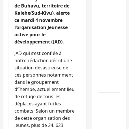
Sud-Kivu :
de Buhavu, territoire de
l’UNPC
Kalehe(Sud-Kivu), alerte
maintient
ce mardi 4 novembre
l’alerte contr
l’organisation Jeunesse
Ebola
active pour le
développement (JAD).
Beni :
l’échange de
JAD qui s’est confiée à
prisonniers
notre rédaction décrit une
entre
situation désastreuse de
l’AFC/M23 et
ces personnes notamment
Kinshasa ne
dans le groupement
convainc pas
d’Ihembe, actuellement lieu
de refuge de tous les
Processus de
déplacés ayant fui les
Doha : 15
combats. Selon un membre
personnes
de cette organisation des
remises à
jeunes, plus de 24. 623
l’AFC/M23