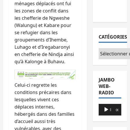
ménages déplacés ont fui
avec l’appui
les zones de conflit dans
du CICR
les chefferie de Ngweshe
(Walungu) et Kabare pour
se refugier dans les
CATÉGORIES
groupements d’Ihembe,
Luhago et d’Iregabaronyi
Catégories
en chefferie de Nindja ainsi
qu’à Kalonge à Buhavu.
JAMBO
Celui-ci regrette les
WEB-
conditions précaires dans
RADIO
lesquelles vivent ces
déplaces internes,
Lecteur
00:00
00:00
hébergés dans des familles
audio
d’accueil aussi très
vulnérables, avec des