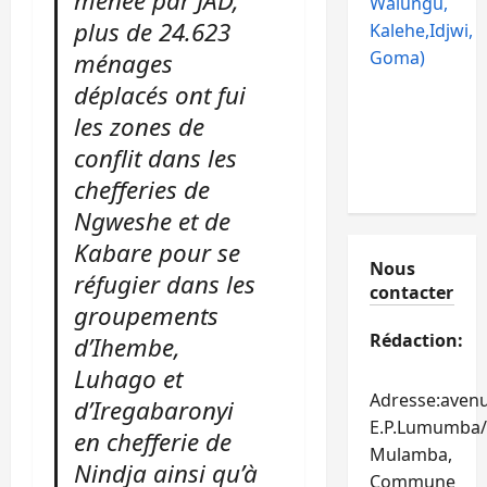
menée par JAD,
Walungu,
plus de 24.623
Kalehe,Idjwi,
Goma)
ménages
déplacés ont fui
les zones de
conflit dans les
chefferies de
Ngweshe et de
Kabare pour se
Nous
réfugier dans les
contacter
groupements
Rédaction:
d’Ihembe,
Luhago et
Adresse:aven
d’Iregabaronyi
E.P.Lumumba/
en chefferie de
Mulamba,
Nindja ainsi qu’à
Commune