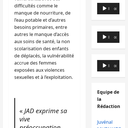
difficultés comme le
Lecteur
00:00
00:00
manque de nourriture, de
audio
l’eau potable et d’autres
besoins primaires, entre
autres le manque d’accès
Lecteur
00:00
00:00
aux soins de santé, la non
audio
scolarisation des enfants
de déplacés, la vulnérabilité
accrue des femmes
Lecteur
00:00
00:00
exposées aux violences
audio
sexuelles et à l’exploitation.
Equipe de
la
Rédaction
«
JAD exprime sa
vive
Juvénal
préoccupation