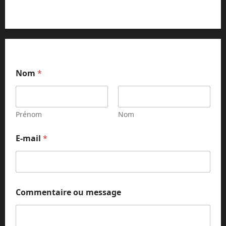
Nom
*
Prénom
Nom
E-mail
*
E
Commentaire ou message
-
m
a
i