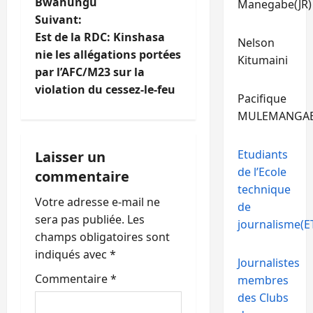
i
Bwahungu
Manegabe(JR)
Suivant:
g
Est de la RDC: Kinshasa
Nelson
nie les allégations portées
Kitumaini
a
par l’AFC/M23 sur la
t
violation du cessez-le-feu
Pacifique
MULEMANGA
i
o
Etudiants
Laisser un
de l’Ecole
commentaire
n
technique
Votre adresse e-mail ne
de
d
sera pas publiée.
Les
journalisme(ET
’
champs obligatoires sont
indiqués avec
*
Journalistes
a
Commentaire
*
membres
r
des Clubs