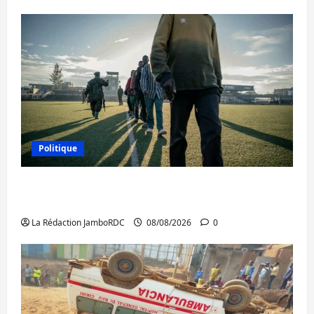
Politique
Kinshasa confirme la libération de 15
personnes affiliées à l’AFC/M23
La Rédaction JamboRDC
08/08/2026
0