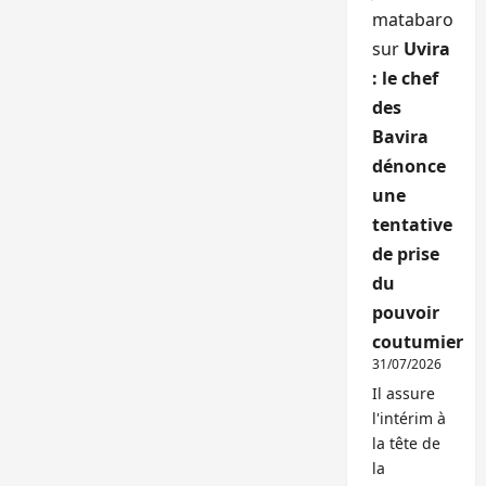
matabaro
sur
Uvira
: le chef
des
Bavira
dénonce
une
tentative
de prise
du
pouvoir
coutumier
31/07/2026
Il assure
l'intérim à
la tête de
la