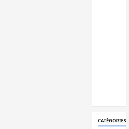
ambulance
renversée
à Ciriri, la
NDSCI
dénonce
l’état de
la route
Sud-Kivu
: l’UNPC
maintient
l’alerte
contre
Ebola
CATÉGORIES