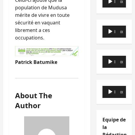
Celui-ci ajoute que la
00:00
00:00
audio
population de Mudusa
mérite de vivre en toute
sécurité en vaquant
Lecteur
librement a ces
00:00
00:00
audio
occupations.
Lecteur
Patrick Batumike
00:00
00:00
audio
Lecteur
00:00
00:00
About The
audio
Author
Equipe de
la
Rédaction