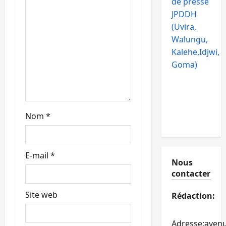
de presse
t
JPDDH
(Uvira,
i
Walungu,
c
Kalehe,Idjwi,
Goma)
l
e
Nom
*
E-mail
*
Nous
contacter
Site web
Rédaction:
Adresse:aven