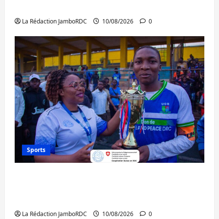
personnes libérées par Kinshasa
La Rédaction JamboRDC
10/08/2026
0
Sports
Bukavu : l’UOB remporte le tournoi
universitaire de Hope and Peace RDC dédié
à la paix et à la cohésion sociale
La Rédaction JamboRDC
10/08/2026
0