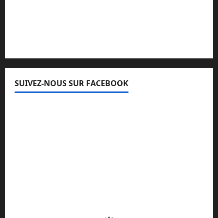
Lisez attentivement notre procédure de
réclamation
SUIVEZ-NOUS SUR FACEBOOK