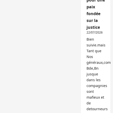
pour une
paix
fondée
sur la
justice
22/07/2026
Bien
suivie.mais
Tant que
Nos
généraux,com
Bde,Bn
jusque
dans les
compagnies
sont
mafieux et
de
detourneurs