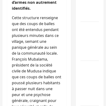
d’armes non autrement
et à la
identifiés.
cohésion
sociale
Cette structure renseigne
que des coups de balles
Kinshasa
ont été entendus pendant
confirme la
plusieurs minutes dans ce
libération de
village, semant une
15 personnes
panique générale au sein
affiliées à
de la communauté locale.
l’AFC/M23
François Mubalama,
président de la société
Bagira : une
civile de Mudusa indique
ambulance
que ces coups de balles ont
renversée à
poussé plusieurs habitants
Ciriri, la
à passer nuit dans une
NDSCI
peur et une psychose
dénonce l’éta
générale, craignant pour
de la route