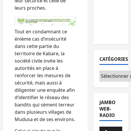
leur sécurité et celle de
Sud-Kivu :
leurs proches.
l’UNPC
maintient
l’alerte contr
Tout en condamnant ce
Ebola
énième cas d’insécurité
dans cette partie du
territoire de Kabare, la
CATÉGORIES
société civile invite les
autorités en place à
Catégories
renforcer les mesures de
sécurité, mais aussi à
diligenter une enquête afin
d’identifier le réseau des
JAMBO
bandits qui sèment terreur
WEB-
dans plusieurs villages de
RADIO
Mudusa et de ses environs.
Lecteur