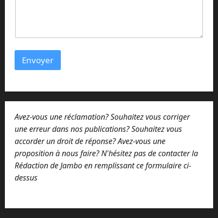
l
m
e
s
s
a
Envoyer
g
e
m
e
s
s
Avez-vous une réclamation? Souhaitez vous corriger
a
g
une erreur dans nos publications? Souhaitez vous
e
accorder un droit de réponse? Avez-vous une
proposition à nous faire? N'hésitez pas de contacter la
Rédaction de Jambo en remplissant ce formulaire ci-
dessus