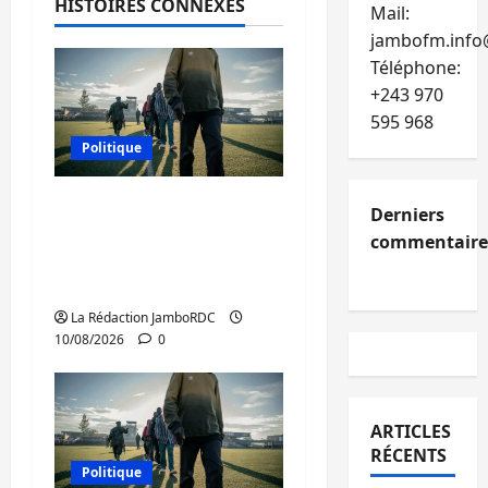
HISTOIRES CONNEXES
Mail:
jambofm.info
Téléphone:
+243 970
595 968
Politique
Est de la RDC:
Derniers
l’AFC/M23 reconnaît 9
commentaire
des 15 personnes
libérées par Kinshasa
La Rédaction JamboRDC
10/08/2026
0
ARTICLES
RÉCENTS
Politique