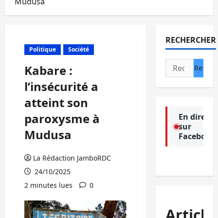
Mudusa
RECHERCHER
Politique
Société
Rechercher :
Kabare :
l’insécurité a
atteint son
paroxysme à
En direct
sur
Mudusa
Facebook
La Rédaction JamboRDC
24/10/2025
2 minutes lues
0
Article