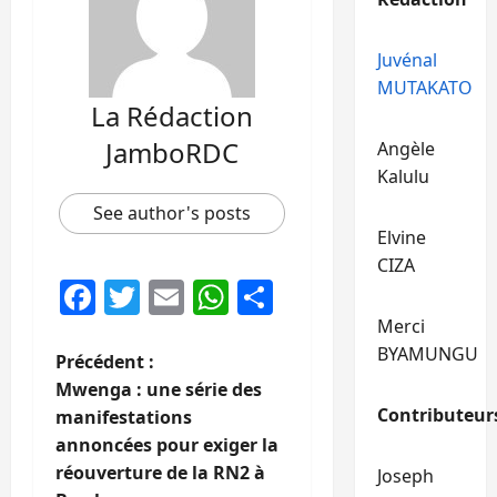
Juvénal
MUTAKATO
La Rédaction
JamboRDC
Angèle
Kalulu
See author's posts
Elvine
CIZA
Facebook
Twitter
Email
WhatsApp
Partager
Merci
BYAMUNGU
N
Précédent :
Mwenga : une série des
a
Contributeur
manifestations
annoncées pour exiger la
v
réouverture de la RN2 à
Joseph