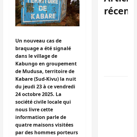
récent
Est de la RDC:
l’AFC/M23
reconnaît 9
Un nouveau cas de
des 15
braquage a été signalé
personnes
dans le village de
libérées par
Kabungo en groupement
Kinshasa
de Mudusa, territoire de
Kabare (Sud-Kivu) la nuit
Bukavu :
du jeudi 23 à ce vendredi
l’UOB
24 octobre 2025. La
remporte le
société civile locale qui
tournoi
nous livre cette
universitaire
information parle de
de Hope and
quatre maisons visitées
Peace RDC
par des hommes porteurs
dédié à la pai