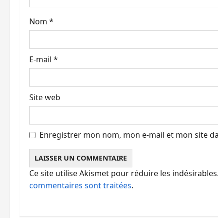
a
Nom
*
r
t
E-mail
*
i
c
Site web
l
e
Enregistrer mon nom, mon e-mail et mon site d
Ce site utilise Akismet pour réduire les indésirables
commentaires sont traitées
.