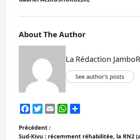
About The Author
La Rédaction Jambo
See author's posts
Facebook
Twitter
Email
WhatsApp
Partager
N
Précédent :
Sud-Kivu : récemment réhabilitée, la RN2