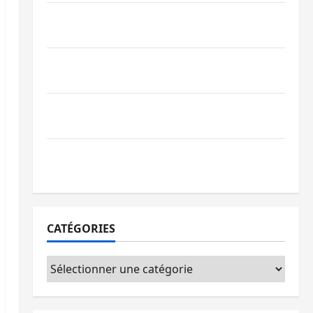
Bagira : une ambulance renversée à Ciriri,
la NDSCI dénonce l’état de la route
Sud-Kivu : l’UNPC maintient l’alerte contre
Ebola
Beni : l’échange de prisonniers entre
l’AFC/M23 et Kinshasa ne convainc pas
Processus de Doha : 15 personnes remises
à l’AFC/M23 avec l’appui du CICR
CATÉGORIES
Catégories