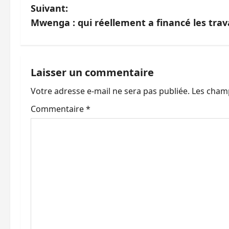
a
Suivant:
v
Mwenga : qui réellement a financé les trava
i
g
Laisser un commentaire
a
Votre adresse e-mail ne sera pas publiée.
Les champ
t
Commentaire
*
i
o
n
d
’