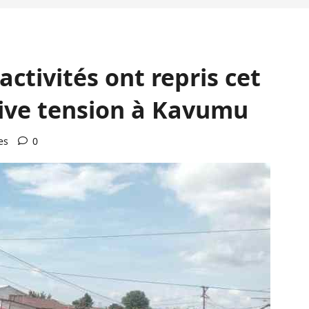
activités ont repris cet
vive tension à Kavumu
es
0