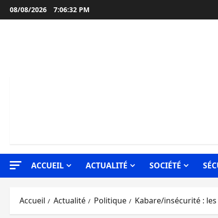
Aller
08/08/2026
7:06:33 PM
au
contenu
ACCUEIL
ACTUALITÉ
SOCIÉTÉ
SÉC
Accueil
Actualité
Politique
Kabare/insécurité : le