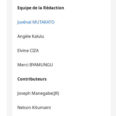
diminuer
haut/bas
Equipe de la Rédaction
le
pour
volume.
augmenter
ou
Juvénal MUTAKATO
diminuer
le
Angèle Kalulu
volume.
Elvine CIZA
Merci BYAMUNGU
Contributeurs
Joseph Manegabe(JR)
Nelson Kitumaini