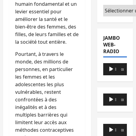
humain fondamental et un
Catégories
levier essentiel pour
améliorer la santé et le
bien-être des femmes, des
filles, de leurs familles et de
JAMBO
la société tout entière.
WEB-
RADIO
Pourtant, à travers le
monde, des millions de
Lecteur
personnes, en particulier
00:00
00:00
audio
les femmes et les
adolescentes les plus
vulnérables, restent
Lecteur
confrontées à des
00:00
00:00
audio
inégalités et à des
multiples barrières qui
limitent leur accès aux
Lecteur
méthodes contraceptives
00:00
00:00
audio