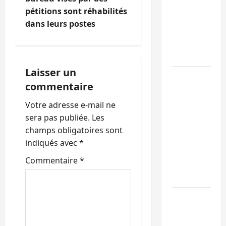
t
RDC
pétitions sont réhabilités
intensifie
i
dans leurs postes
la lutte
o
avec
l’OMS
n
Laisser un
Uvira :
d
commentaire
une
journée
’
Votre adresse e-mail ne
de
sera pas publiée.
Les
a
mercredi
champs obligatoires sont
marquée
indiqués avec
*
r
par
Commentaire
*
l’appel à
t
la paix
i
GENOCOST
:
c
l’AFC/M23