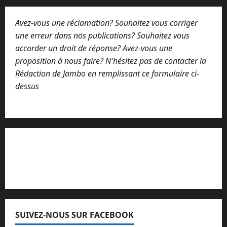
a
g
Avez-vous une réclamation? Souhaitez vous corriger
e
C
une erreur dans nos publications? Souhaitez vous
o
accorder un droit de réponse? Avez-vous une
m
proposition à nous faire? N'hésitez pas de contacter la
m
e
Rédaction de Jambo en remplissant ce formulaire ci-
n
dessus
t
a
i
r
e
Lisez attentivement notre procédure de
réclamation
SUIVEZ-NOUS SUR FACEBOOK