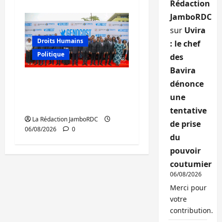
Rédaction
JamboRDC
sur
Uvira
Droits Humains
: le chef
Politique
des
Bavira
GENOCOST : l’AFC/M23
dénonce
conteste la démarche
une
portée par Kinshasa
tentative
La Rédaction JamboRDC
de prise
06/08/2026
0
du
pouvoir
coutumier
06/08/2026
Merci pour
votre
contribution.