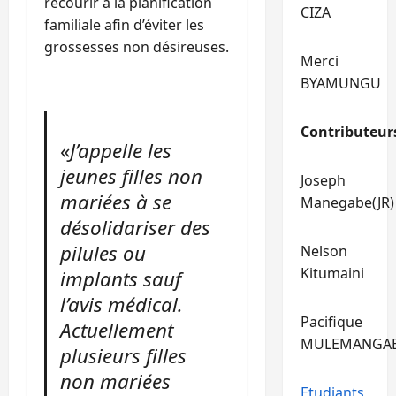
recourir à la planification
CIZA
familiale afin d’éviter les
grossesses non désireuses.
Merci
BYAMUNGU
Contributeur
«
J’appelle les
jeunes filles non
Joseph
mariées à se
Manegabe(JR)
désolidariser des
pilules ou
Nelson
Kitumaini
implants sauf
l’avis médical.
Pacifique
Actuellement
MULEMANGA
plusieurs filles
non mariées
Etudiants