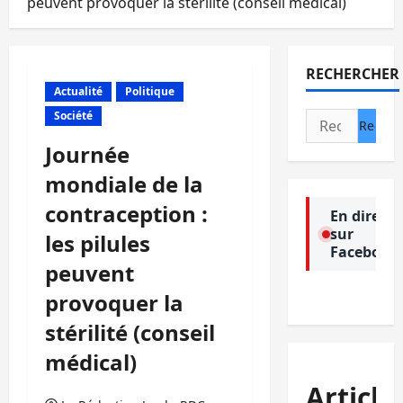
peuvent provoquer la stérilité (conseil médical)
RECHERCHER
Actualité
Politique
Société
Rechercher :
Journée
mondiale de la
contraception :
En direct
sur
les pilules
Facebook
peuvent
provoquer la
stérilité (conseil
médical)
Article