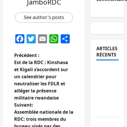
JamboRDC
See author's posts
Facebook
Twitter
Email
WhatsApp
Partager
ARTICLES
N
RÉCENTS
Précédent :
Est de la RDC : Kinshasa
a
Bukavu :
et Kigali s’accordent sur
des
un calendrier pour
v
routes en
neutraliser les FDLR et
i
ruine
alléger la présence
paralysent
militaire rwandaise
g
la
Suivant:
circulation
Assemblée nationale de la
a
RDC: trois membres du
Ebola : la
bureau visés par des