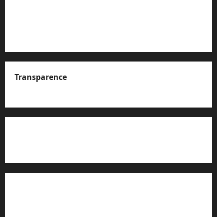
Transparence
A propos de nous
Rapport d’auto-évaluation de transparence (JTI)