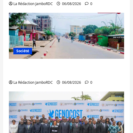
La Rédaction JamboRDC
06/08/2026
0
Société
Uvira : une journée de mercredi marquée
par l’appel à la paix
La Rédaction JamboRDC
06/08/2026
0