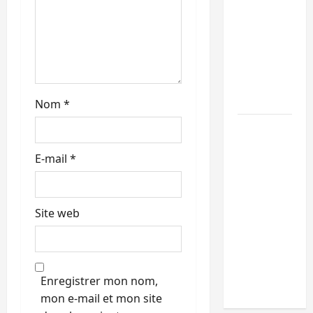
l
conteste
la
e
démarche
portée
par
Kinshasa
Nom
*
Ebola :
après
E-mail
*
Bukavu,
l’UNPC-
Sud-Kivu
Site web
équipe
les
médias
des
Enregistrer mon nom,
territoires
mon e-mail et mon site