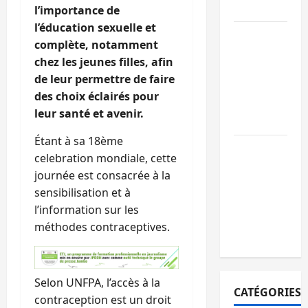
paix
l’importance de
l’éducation sexuelle et
GENOCOST :
complète, notamment
l’AFC/M23
chez les jeunes filles, afin
conteste la
de leur permettre de faire
démarche
des choix éclairés pour
portée par
leur santé et avenir.
Kinshasa
Étant à sa 18ème
Ebola : après
celebration mondiale, cette
Bukavu,
journée est consacrée à la
l’UNPC-Sud-
sensibilisation et à
Kivu équipe
l’information sur les
les médias
méthodes contraceptives.
des territoire
Selon UNFPA, l’accès à la
CATÉGORIES
contraception est un droit