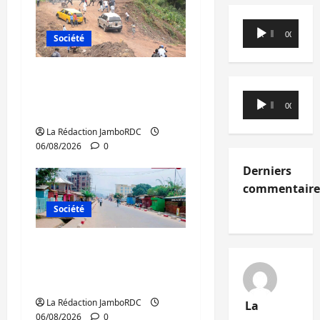
Lecteur
00:00
00:00
Société
audio
Bukavu : des routes en
ruine paralysent la
Lecteur
00:00
00:00
circulation
audio
La Rédaction JamboRDC
06/08/2026
0
Derniers
commentaire
Société
Uvira : une journée de
mercredi marquée par
l’appel à la paix
La Rédaction JamboRDC
La
06/08/2026
0