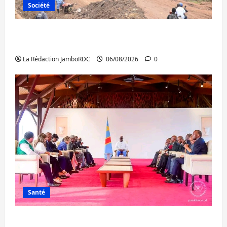
Société
Bukavu : des routes en ruine paralysent la
circulation
La Rédaction JamboRDC
06/08/2026
0
Santé
Ebola : la RDC intensifie la lutte avec l’OMS