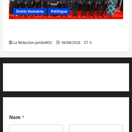
Droits Humains
Politique
GENOCOST : l’AFC/M23 conteste la
démarche portée par Kinshasa
La Rédaction JamboRDC
06/08/2026
0
Contact et réclamations
Nom
*