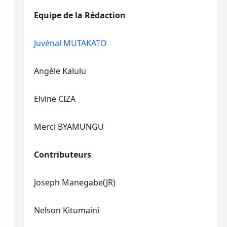
diminuer
haut/bas
Equipe de la Rédaction
le
pour
volume.
augmenter
ou
Juvénal MUTAKATO
diminuer
le
Angèle Kalulu
volume.
Elvine CIZA
Merci BYAMUNGU
Contributeurs
Joseph Manegabe(JR)
Nelson Kitumaini