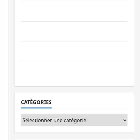
Bagira : une ambulance renversée à Ciriri,
la NDSCI dénonce l’état de la route
Sud-Kivu : l’UNPC maintient l’alerte contre
Ebola
Beni : l’échange de prisonniers entre
l’AFC/M23 et Kinshasa ne convainc pas
Processus de Doha : 15 personnes remises
à l’AFC/M23 avec l’appui du CICR
CATÉGORIES
Catégories