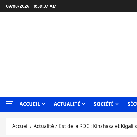
Aller
09/08/2026
8:59:38 AM
au
contenu
ACCUEIL
ACTUALITÉ
SOCIÉTÉ
SÉC
Accueil
Actualité
Est de la RDC : Kinshasa et Kigali