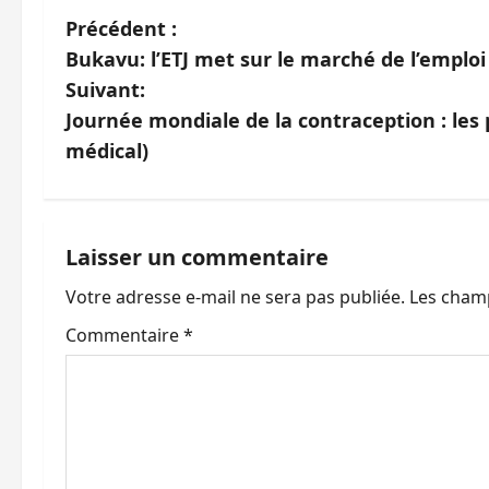
N
Précédent :
Bukavu: l’ETJ met sur le marché de l’emplo
a
Suivant:
v
Journée mondiale de la contraception : les p
médical)
i
g
a
Laisser un commentaire
Votre adresse e-mail ne sera pas publiée.
Les champ
t
Commentaire
*
i
o
n