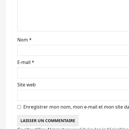
d
’
a
r
Nom
*
t
i
E-mail
*
c
l
Site web
e
Enregistrer mon nom, mon e-mail et mon site d