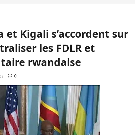
a et Kigali s’accordent sur
raliser les FDLR et
itaire rwandaise
es
0