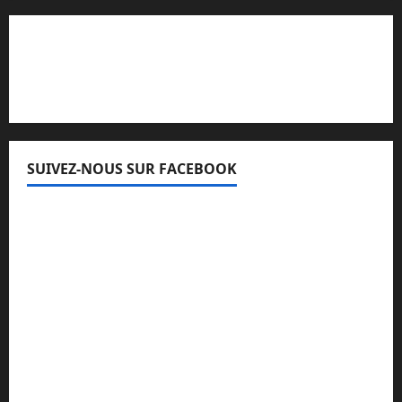
Lisez attentivement notre procédure de
réclamation
SUIVEZ-NOUS SUR FACEBOOK