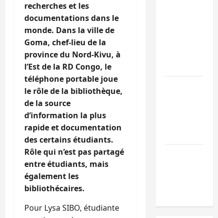
Doha : 15
recherches et les
personnes
documentations dans le
remises à
monde. Dans la ville de
l’AFC/M23
Goma, chef-lieu de la
avec l’appui
province du Nord-Kivu, à
du CICR
l’Est de la RD Congo, le
téléphone portable joue
Bukavu : des
le rôle de la bibliothèque,
routes en
de la source
ruine
d’information la plus
paralysent la
rapide et documentation
circulation
des certains étudiants.
Rôle qui n’est pas partagé
Ebola : la RD
entre étudiants, mais
intensifie la
également les
lutte avec
bibliothécaires.
l’OMS
Pour Lysa SIBO, étudiante