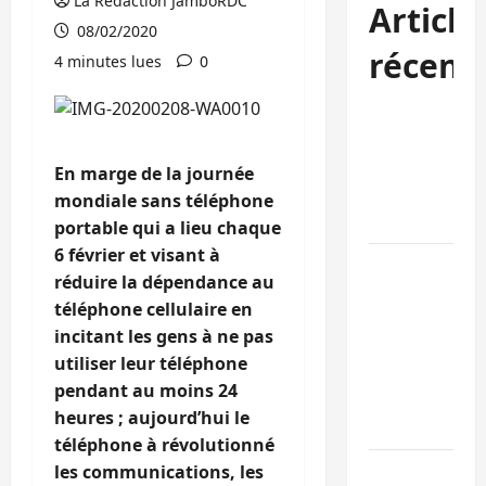
La Rédaction JamboRDC
Article
08/02/2020
récent
4 minutes lues
0
Sud-Kivu :
l’UNPC
maintient
En marge de la journée
l’alerte contr
mondiale sans téléphone
Ebola
portable qui a lieu chaque
6 février et visant à
Beni :
réduire la dépendance au
l’échange de
téléphone cellulaire en
prisonniers
incitant les gens à ne pas
entre
utiliser leur téléphone
l’AFC/M23 et
pendant au moins 24
Kinshasa ne
heures ; aujourd’hui le
convainc pas
téléphone à révolutionné
Processus de
les communications, les