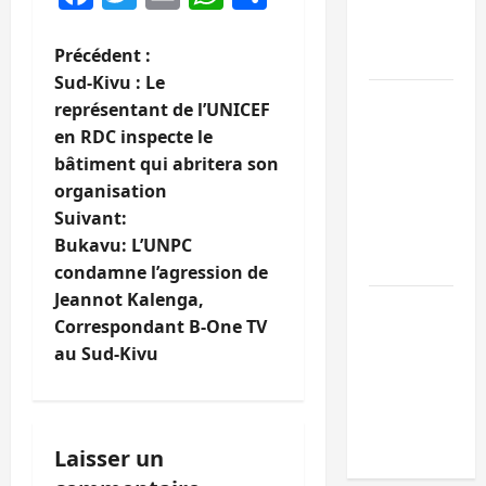
avec
l’appui du
N
Précédent :
CICR
Sud-Kivu : Le
a
Bukavu :
représentant de l’UNICEF
des
en RDC inspecte le
v
routes en
bâtiment qui abritera son
ruine
i
organisation
paralysent
Suivant:
g
la
Bukavu: L’UNPC
circulation
condamne l’agression de
a
Jeannot Kalenga,
Ebola : la
t
Correspondant B-One TV
RDC
au Sud-Kivu
intensifie
i
la lutte
avec
o
l’OMS
Laisser un
n