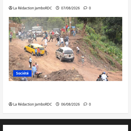
à l’AFC/M23 avec l’appui du CICR
La Rédaction JamboRDC
07/08/2026
0
Société
Bukavu : des routes en ruine paralysent la
circulation
La Rédaction JamboRDC
06/08/2026
0