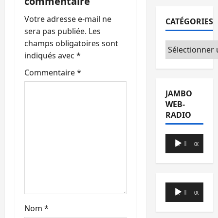
commentaire
d
Votre adresse e-mail ne
CATÉGORIES
’
sera pas publiée.
Les
champs obligatoires sont
Catégories
a
indiqués avec
*
r
Commentaire
*
t
JAMBO
WEB-
i
RADIO
c
Lecteur
00:00
00:00
audio
l
e
Lecteur
00:00
00:00
audio
Nom
*