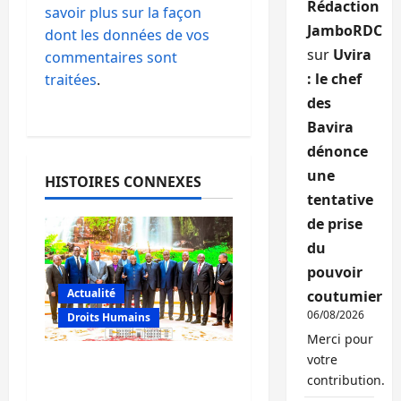
Rédaction
savoir plus sur la façon
JamboRDC
dont les données de vos
sur
Uvira
commentaires sont
: le chef
traitées
.
des
Bavira
dénonce
une
HISTOIRES CONNEXES
tentative
de prise
du
pouvoir
Actualité
coutumier
06/08/2026
Droits Humains
Merci pour
votre
Crise en RDC :
contribution.
Ndayishimiye mise sur