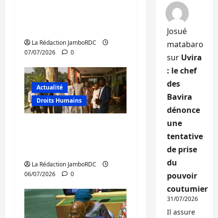
le dialogue avec
l’opposition et les
Églises
Josué
La Rédaction JamboRDC
matabaro
07/07/2026
0
sur
Uvira
: le chef
des
Actualité
Bavira
Droits Humains
dénonce
une
RDC : la Coalition C64
tentative
en consultations à
de prise
Bujumbura
du
La Rédaction JamboRDC
06/07/2026
0
pouvoir
coutumier
31/07/2026
Il assure