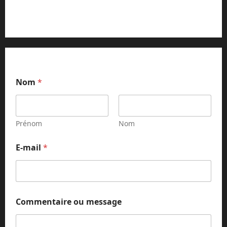
Contact et réclamations
Nom
*
Prénom
Nom
E-mail
*
E
Commentaire ou message
-
m
a