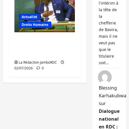
l'intérim à
la tête de
la
Actualité
chefferie
Droits Humains
de Bavira,
mais il ne
RDC : un mois de
veut pas
présidence au Conseil
que le
de sécurité de l’ONU
titulaire
La Rédaction JamboRDC
soit…
02/07/2026
0
Blessing
Karhakubwa
sur
Dialogue
national
en RDC :