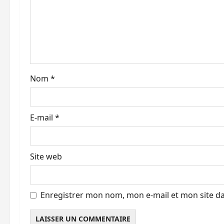
’
a
r
t
Nom
*
i
E-mail
*
c
l
Site web
e
Enregistrer mon nom, mon e-mail et mon site d