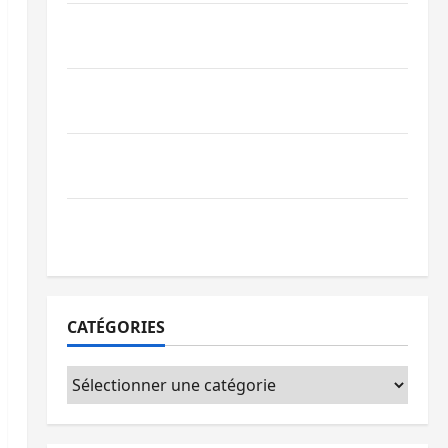
Bagira : des infrastructures grâce aux
contributions des habitants à Mulambula
RDC : le recrutement des mandataires
publics est lancé
Sud-Kivu : de retour à Uvira, Purusi
relance les priorités sécuritaires
Bukavu : vols et agressions en série, la
société civile appelle à agir
CATÉGORIES
Catégories