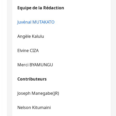
diminuer
haut/bas
Equipe de la Rédaction
le
pour
volume.
augmenter
ou
Juvénal MUTAKATO
diminuer
le
Angèle Kalulu
volume.
Elvine CIZA
Merci BYAMUNGU
Contributeurs
Joseph Manegabe(JR)
Nelson Kitumaini