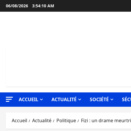
Aller
06/08/2026
3:54:12 AM
au
contenu
ACCUEIL
ACTUALITÉ
SOCIÉTÉ
SÉC
Accueil
Actualité
Politique
Fizi : un drame meurtri