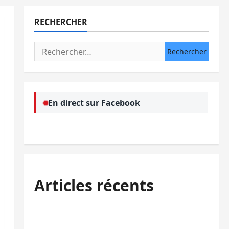
RECHERCHER
Rechercher :
En direct sur Facebook
Articles récents
Bukavu : la Pharmakina expose son
savoir-faire à Kivu Soko Foire