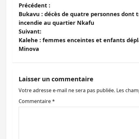
N
Précédent :
Bukavu : décès de quatre personnes dont t
a
incendie au quartier Nkafu
v
Suivant:
Kalehe : femmes enceintes et enfants dépl
i
Minova
g
a
Laisser un commentaire
t
Votre adresse e-mail ne sera pas publiée.
Les champ
i
Commentaire
*
o
n
d