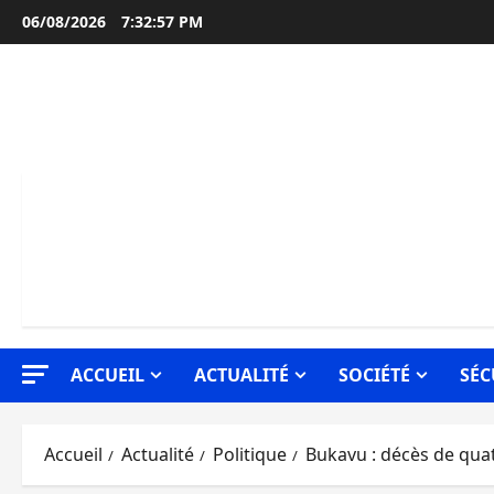
Aller
06/08/2026
7:32:58 PM
au
contenu
ACCUEIL
ACTUALITÉ
SOCIÉTÉ
SÉC
Accueil
Actualité
Politique
Bukavu : décès de qua