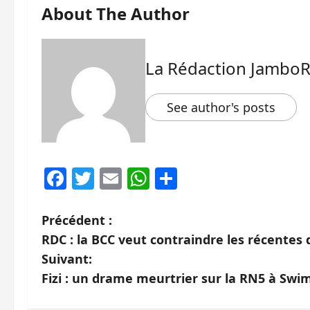
About The Author
La Rédaction Jambo
See author's posts
Facebook
Twitter
Email
WhatsApp
Partager
N
Précédent :
RDC : la BCC veut contraindre les récentes
a
Suivant:
v
Fizi : un drame meurtrier sur la RN5 à Swim