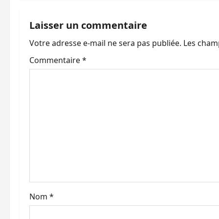
i
g
Laisser un commentaire
a
Votre adresse e-mail ne sera pas publiée.
Les champ
t
Commentaire
*
i
o
n
d
’
a
Nom
*
r