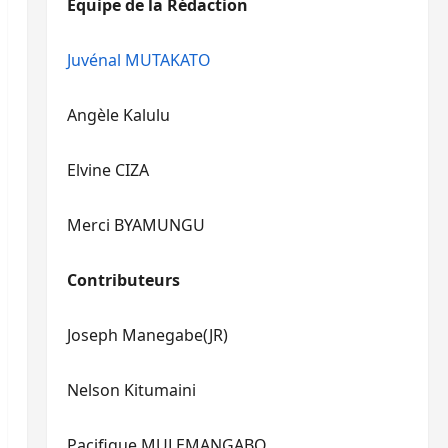
Equipe de la Rédaction
le
pour
volume.
augmenter
ou
Juvénal MUTAKATO
diminuer
le
Angèle Kalulu
volume.
Elvine CIZA
Merci BYAMUNGU
Contributeurs
Joseph Manegabe(JR)
Nelson Kitumaini
Pacifique MULEMANGABO