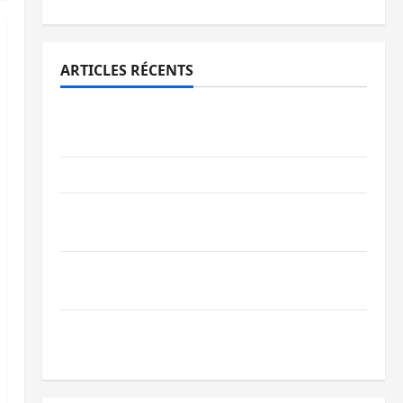
ARTICLES RÉCENTS
Bukavu : des routes en ruine paralysent la
circulation
Ebola : la RDC intensifie la lutte avec l’OMS
Uvira : une journée de mercredi marquée
par l’appel à la paix
GENOCOST : l’AFC/M23 conteste la
démarche portée par Kinshasa
Ebola : après Bukavu, l’UNPC-Sud-Kivu
équipe les médias des territoires