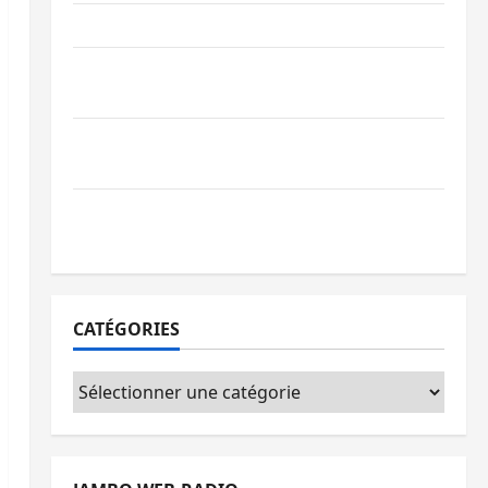
Ebola : la RDC intensifie la lutte avec l’OMS
Uvira : une journée de mercredi marquée
par l’appel à la paix
GENOCOST : l’AFC/M23 conteste la
démarche portée par Kinshasa
Ebola : après Bukavu, l’UNPC-Sud-Kivu
équipe les médias des territoires
CATÉGORIES
Catégories