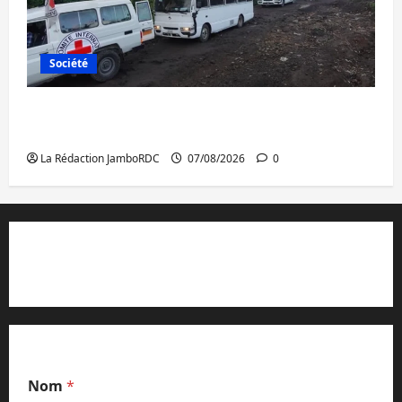
Société
Beni : l’échange de prisonniers entre
l’AFC/M23 et Kinshasa ne convainc pas
La Rédaction JamboRDC
07/08/2026
0
Contact et réclamations
Nom
*