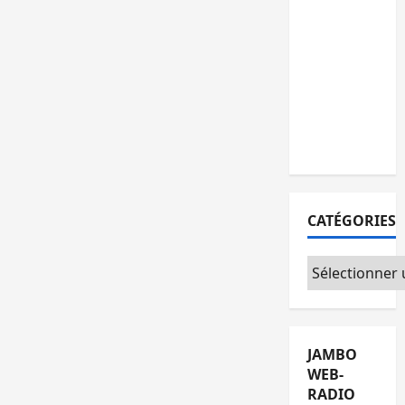
15
personnes
remises à
l’AFC/M23
avec
l’appui du
CICR
CATÉGORIES
Catégories
JAMBO
WEB-
RADIO