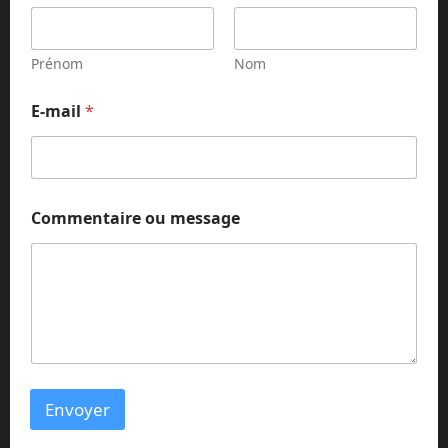
Prénom
Nom
E-mail
*
m
Commentaire ou message
e
s
s
a
g
e
C
o
m
m
Envoyer
e
n