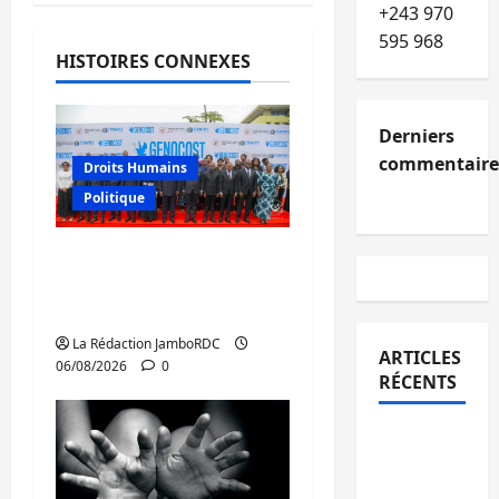
+243 970
595 968
HISTOIRES CONNEXES
Derniers
commentaire
Droits Humains
Politique
GENOCOST : l’AFC/M23
conteste la démarche
portée par Kinshasa
La Rédaction JamboRDC
ARTICLES
06/08/2026
0
RÉCENTS
Kinshasa
confirme
la