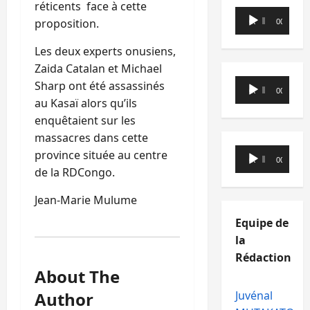
réticents face à cette
Lecteur
proposition.
00:00
00:00
audio
Les deux experts onusiens,
Zaida Catalan et Michael
Lecteur
Sharp ont été assassinés
00:00
00:00
audio
au Kasaï alors qu’ils
enquêtaient sur les
massacres dans cette
Lecteur
province située au centre
00:00
00:00
audio
de la RDCongo.
Jean-Marie Mulume
Equipe de
la
Rédaction
About The
Author
Juvénal