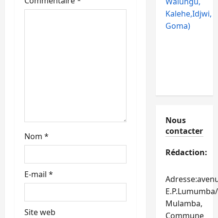
Commentaire
*
Walungu,
r
Kalehe,Idjwi,
Goma)
t
i
c
l
e
Nous
contacter
Nom
*
Rédaction:
E-mail
*
Adresse:aven
E.P.Lumumba/
Mulamba,
Site web
Commune