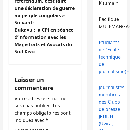
référendum, c’est faire
v
Kitumaini
une déclaration de guerre
i
au peuple congolais »
Pacifique
Suivant:
MULEMANGA
g
Bukavu : la CPI en séance
d’information avec les
a
Etudiants
Magistrats et Avocats du
de l’Ecole
t
Sud Kivu
technique
i
de
journalisme(ET
o
Laisser un
commentaire
Journalistes
n
membres
Votre adresse e-mail ne
d
des Clubs
sera pas publiée.
Les
de presse
’
champs obligatoires sont
JPDDH
indiqués avec
*
(Uvira,
a