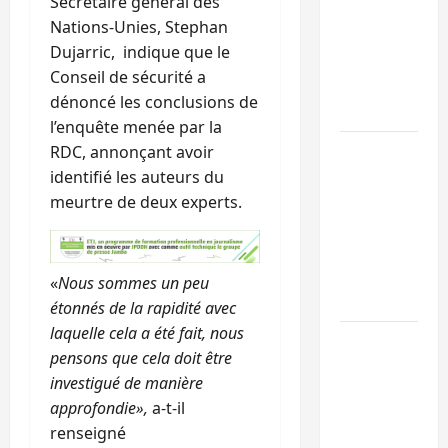
Secrétaire général des
Sud-Kivu :
Nations-Unies, Stephan
l’UNPC
Dujarric, indique que le
maintient
Conseil de sécurité a
l’alerte contr
dénoncé les conclusions de
Ebola
l’enquête menée par la
Beni :
RDC, annonçant avoir
l’échange de
identifié les auteurs du
prisonniers
meurtre de deux experts.
entre
l’AFC/M23 et
Kinshasa ne
«
Nous sommes un peu
convainc pas
étonnés de la rapidité avec
laquelle cela a été fait, nous
Processus de
pensons que cela doit être
Doha : 15
investigué de manière
personnes
approfondie»,
a-t-il
remises à
renseigné
l’AFC/M23