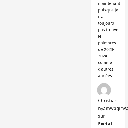
maintenant
puisque je
n'ai
toujours
pas trouvé
le
palmarès
de 2023-
2024
comme
d'autres
années.…
Christian
nyamwagirw
sur
Exetat