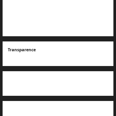
Transparence
A propos de nous
Rapport d’auto-évaluation de transparence (JTI)