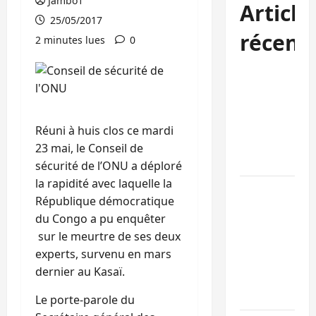
Jambo1
Article
25/05/2017
récent
2 minutes lues
0
Kinshasa
confirme la
libération de
15 personnes
Réuni à huis clos ce mardi
affiliées à
23 mai, le Conseil de
l’AFC/M23
sécurité de l’ONU a déploré
la rapidité avec laquelle la
Bagira : une
République démocratique
ambulance
du Congo a pu enquêter
renversée à
sur le meurtre de ses deux
Ciriri, la
experts, survenu en mars
NDSCI
dernier au Kasaï.
dénonce l’éta
de la route
Le porte-parole du