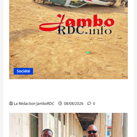
Société
Bagira : une ambulance renversée à Ciriri,
la NDSCI dénonce l’état de la route
La Rédaction JamboRDC
08/08/2026
0