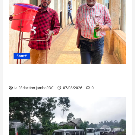
Santé
Sud-Kivu : l’UNPC maintient l’alerte contre
Ebola
La Rédaction JamboRDC
07/08/2026
0