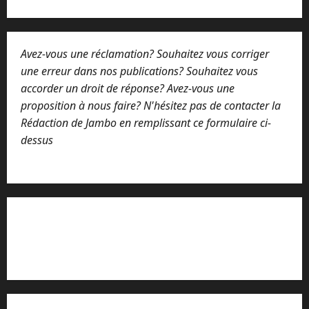
t
a
i
r
Avez-vous une réclamation? Souhaitez vous corriger
e
o
une erreur dans nos publications? Souhaitez vous
u
accorder un droit de réponse? Avez-vous une
proposition à nous faire? N'hésitez pas de contacter la
Rédaction de Jambo en remplissant ce formulaire ci-
dessus
Lisez attentivement notre procédure de
réclamation