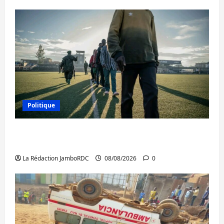
Politique
Kinshasa confirme la libération de 15
personnes affiliées à l’AFC/M23
La Rédaction JamboRDC
08/08/2026
0