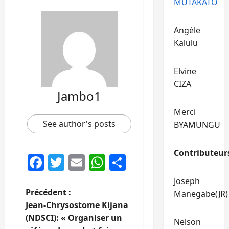
MUTAKATO
Angèle
Kalulu
Elvine
CIZA
Jambo1
Merci
See author's posts
BYAMUNGU
Contributeur
Facebook
Twitter
Email
WhatsApp
Partager
Joseph
N
Précédent :
Manegabe(JR)
Jean-Chrysostome Kijana
a
(NDSCI): « Organiser un
Nelson