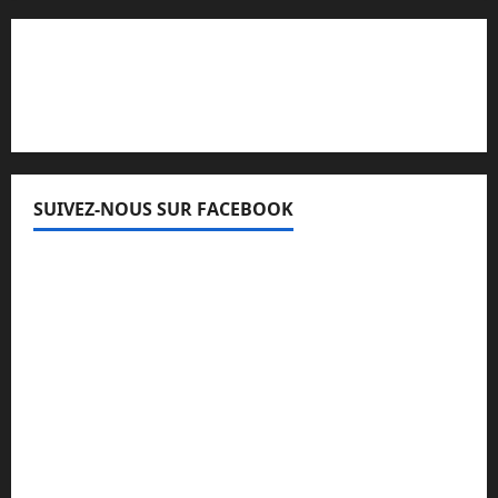
Lisez attentivement notre procédure de
réclamation
SUIVEZ-NOUS SUR FACEBOOK