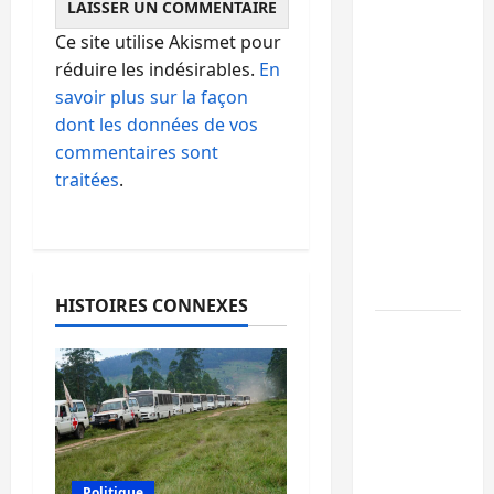
Beni :
l’échange
Ce site utilise Akismet pour
de
réduire les indésirables.
En
prisonniers
savoir plus sur la façon
entre
dont les données de vos
l’AFC/M23
commentaires sont
et
traitées
.
Kinshasa
ne
convainc
pas
HISTOIRES CONNEXES
Processus
de Doha :
15
personnes
remises à
l’AFC/M23
Politique