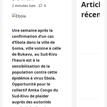
Article
2 minutes lues
0
récent
Sud-Kivu :
Une semaine après la
l’UNPC
confirmation d’un cas
maintient
d’Ebola dans la ville de
l’alerte contr
Goma, ville voisine à celle
Ebola
de Bukavu, au Sud-Kivu
Beni :
l’heure est à la
l’échange de
sensibilisation de la
prisonniers
population contre cette
entre
épidémie à virus Ebola.
l’AFC/M23 et
Opportunité pour le
Kinshasa ne
collectif Amka Congo du
convainc pas
Sud-Kivu de plaider
auprès des autorités
Processus de