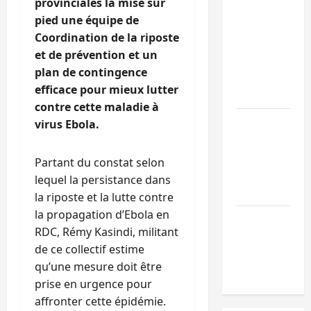
provinciales la mise sur
Doha : 15
pied une équipe de
personnes
Coordination de la riposte
remises à
et de prévention et un
l’AFC/M23
plan de contingence
avec l’appui
efficace pour mieux lutter
du CICR
contre cette maladie à
Bukavu : des
virus Ebola.
routes en
ruine
Partant du constat selon
paralysent la
lequel la persistance dans
circulation
la riposte et la lutte contre
la propagation d’Ebola en
Ebola : la RD
RDC, Rémy Kasindi, militant
intensifie la
de ce collectif estime
lutte avec
qu’une mesure doit être
l’OMS
prise en urgence pour
affronter cette épidémie.