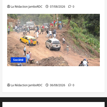
à l’AFC/M23 avec l’appui du CICR
La Rédaction JamboRDC
07/08/2026
0
Société
Bukavu : des routes en ruine paralysent la
circulation
La Rédaction JamboRDC
06/08/2026
0