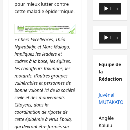
pour mieux lutter contre
Lecteur
00:00
00:00
cette maladie épidermique.
audio
Lecteur
« Chers Excellences, Théo
00:00
00:00
audio
Ngwabidje et Marc Malago,
impliquez les leaders et
cadres à la base, les églises,
Equipe de
les chauffeurs taximans, les
la
motards, d’autres groupes
Rédaction
vulnérables et personnes de
bonne volonté ici de la société
Juvénal
civile et des mouvements
MUTAKATO
Citoyens, dans la
coordination de riposte de
Angèle
cette épidémie à virus Ebola,
Kalulu
qui devront être formés sur