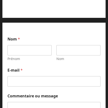
Contact et réclamations
Nom
*
Prénom
Nom
E-mail
*
o
Commentaire ou message
u
N
o