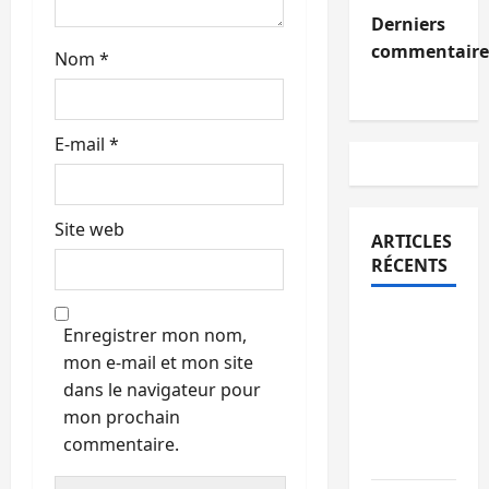
l
Derniers
commentaire
Nom
*
e
E-mail
*
Site web
ARTICLES
RÉCENTS
Sud-Kivu
Enregistrer mon nom,
: l’UNPC
mon e-mail et mon site
maintient
dans le navigateur pour
l’alerte
mon prochain
contre
commentaire.
Ebola