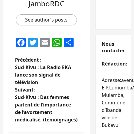
JamboRDC
See author's posts
Facebook
Twitter
Email
WhatsApp
Partager
Nous
contacter
N
Précédent :
Rédaction:
Sud-Kivu : La Radio EKA
a
lance son signal de
Adresse:aven
télévision
v
E.P.Lumumba/
Suivant:
Mulamba,
i
Sud-Kivu : Des femmes
Commune
parlent de l’importance
g
d’Ibanda,
de l’avortement
ville de
médicalisé, (témoignages)
a
Bukavu