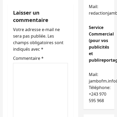
t
Mail:
i
Laisser un
redactionjam
commentaire
o
Service
Votre adresse e-mail ne
n
Commercial
sera pas publiée.
Les
(pour vos
champs obligatoires sont
d
publicités
indiqués avec
*
et
’
Commentaire
*
publireportag
a
Mail:
r
jambofm.info
Téléphone:
t
+243 970
i
595 968
c