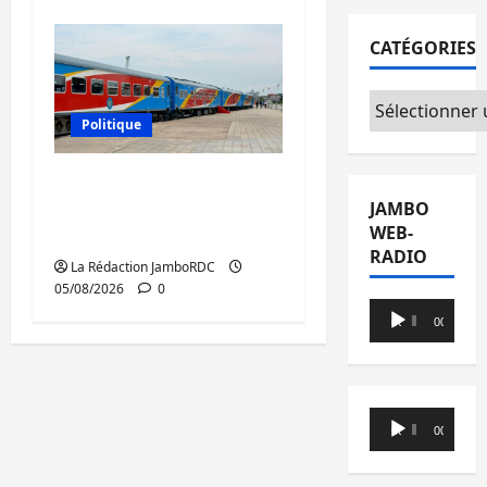
CATÉGORIES
Catégories
Politique
RDC : le recrutement
des mandataires
JAMBO
WEB-
publics est lancé
RADIO
La Rédaction JamboRDC
05/08/2026
0
Lecteur
00:00
00:00
audio
Lecteur
00:00
00:00
audio